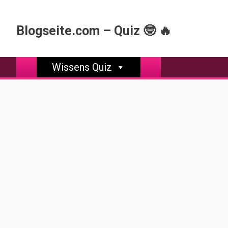
Skip
to
Blogseite.com – Quiz 🤓 🔥
content
Wissens Quiz