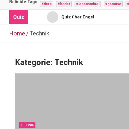
Beliebte Tags
#tiere
#länder
#lebensmittel
#gemüse
#
Quiz
Quiz über Engel
Quiz für Jugendliche
Home
Technik
Quiz für Hochbegabte
Quiz für Vorschulkinder
Kategorie:
Technik
Quiz für Intelligente
TECHNIK