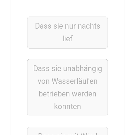
i
c
e
Dass sie nur nachts
s
lief
t
e
r
C
Dass sie unabhängig
i
von Wasserläufen
t
y
betrieben werden
konnten
FILME
&
SERIEN