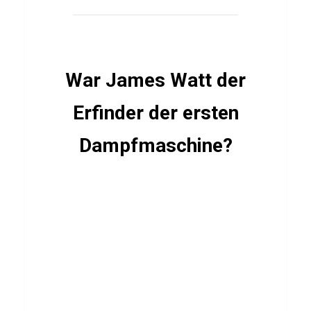
R
i
n
War James Watt der
g
Erfinder der ersten
SPIELE
Dampfmaschine?
Q
u
i
z
ü
b
e
r