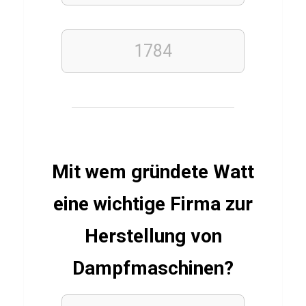
LÄNDER
S
1784
e
y
c
h
e
Mit wem gründete Watt
l
l
eine wichtige Firma zur
e
n
Herstellung von
Q
Dampfmaschinen?
u
i