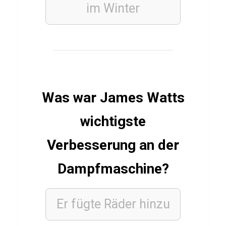
im Winter
r
S
S
V
U
l
Was war James Watts
m
1
wichtigste
8
Verbesserung an der
4
6
Dampfmaschine?
Er fügte Räder hinzu
CARDIO &
AUSDAUER