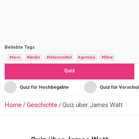
i
z
F
r
Beliebte Tags
a
#tiere
#länder
#lebensmittel
#gemüse
#filme
g
Quiz
e
n
Quiz für Hochbegabte
Quiz für Vorschulkinder
Home
Geschichte
FUSSBALLSPIELER
Quiz über James Watt
Q
u
i