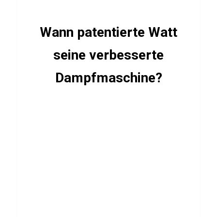
S
C
Wann patentierte Watt
a
seine verbesserte
r
d
Dampfmaschine?
i
o
FILME
&
SERIEN
Q
u
i
z