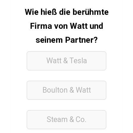
z
Wie hieß die berühmte
Firma von Watt und
WISSENS
QUIZ
seinem Partner?
U
n
Watt & Tesla
i
v
e
r
Boulton & Watt
s
a
l
Steam & Co.
S