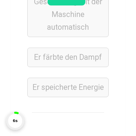
Geschwindigkeit der
r
J
Maschine
a
automatisch
v
i
e
Er färbte den Dampf
r
B
a
r
Er speicherte Energie
d
e
m
7s
TIERE