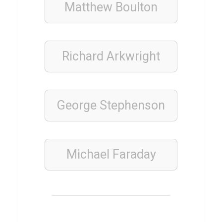
z
Matthew Boulton
TIERE
Richard Arkwright
D
o
b
e
George Stephenson
r
m
a
Michael Faraday
n
n
Q
u
i