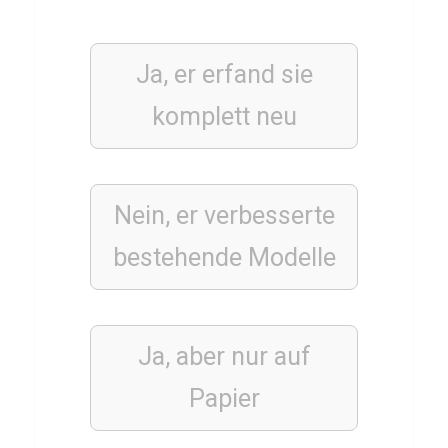
W
O
Ja, er erfand sie
W
D
komplett neu
r
a
g
Nein, er verbesserte
o
n
bestehende Modelle
f
l
i
Ja, aber nur auf
g
Papier
h
t