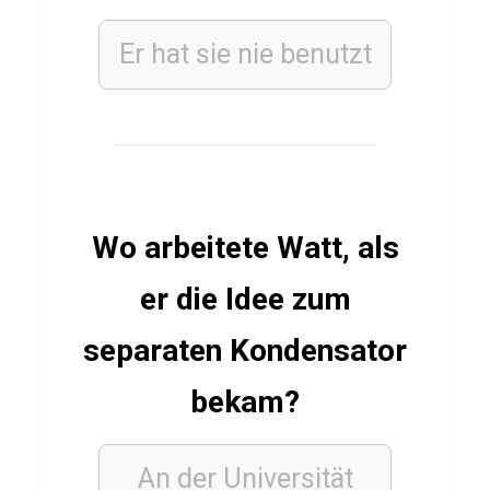
Er hat sie nie benutzt
FUSSBALLSPIELER
Q
u
i
z
ü
Wo arbeitete Watt, als
b
er die Idee zum
e
r
separaten Kondensator
M
a
bekam?
r
c
An der Universität