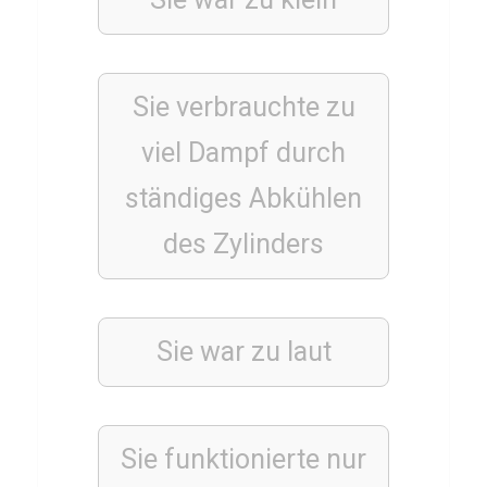
g
e
m
Sie verbrauchte zu
e
n
viel Dampf durch
t
ständiges Abkühlen
des Zylinders
FUSSBALLVEREINE
Q
u
Sie war zu laut
i
z
ü
b
Sie funktionierte nur
e