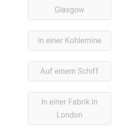
B
Glasgow
a
r
t
r
In einer Kohlemine
a
Auf einem Schiff
BAUWERKE
P
y
r
In einer Fabrik in
a
London
m
i
d