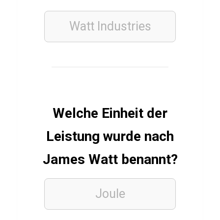
t
u
Watt Industries
d
i
o
s
Q
u
Welche Einheit der
i
z
Leistung wurde nach
James Watt benannt?
SPORT
QUIZ
Joule
B
e