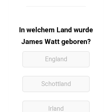
a
FILME
&
In welchem Land wurde
SERIEN
Q
James Watt geboren?
u
i
England
z
ü
b
e
Schottland
r
E
d
Irland