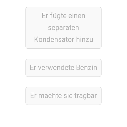
FITNESS
Q
Er fügte einen
u
i
separaten
z
Kondensator hinzu
T
e
s
t
Er verwendete Benzin
ü
b
e
Er machte sie tragbar
r
L
I
S