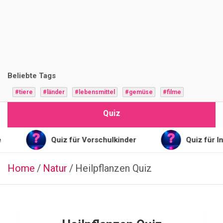
i
z
F
r
Beliebte Tags
a
#tiere
#länder
#lebensmittel
#gemüse
#filme
g
Quiz
e
n
Quiz für Vorschulkinder
Quiz für Intelligent
Home
Natur
KRYPTO
Heilpflanzen Quiz
Q
u
i