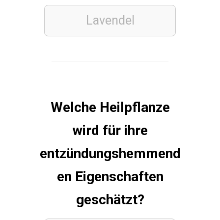
l
Lavendel
t
a
l
l
Q
u
Welche Heilpflanze
i
wird für ihre
z
entzündungshemmend
FILME
en Eigenschaften
&
SERIEN
geschätzt?
Q
u