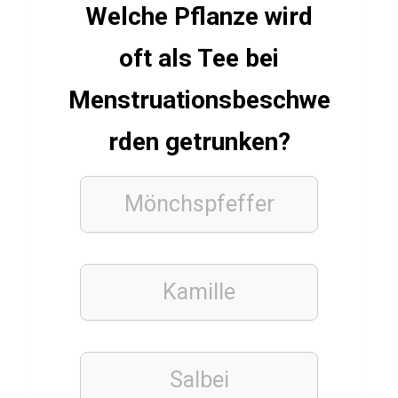
k
Welche Pflanze wird
i
oft als Tee bei
p
p
Menstruationsbeschwe
i
rden getrunken?
n
g
/
Mönchspfeffer
S
e
i
Kamille
l
s
p
Salbei
r