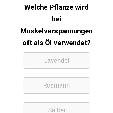
Welche Pflanze wird
HIP-
bei
HOP
Q
Muskelverspannungen
u
oft als Öl verwendet?
i
z
ü
Lavendel
b
e
r
Rosmarin
L
i
l
Salbei
J