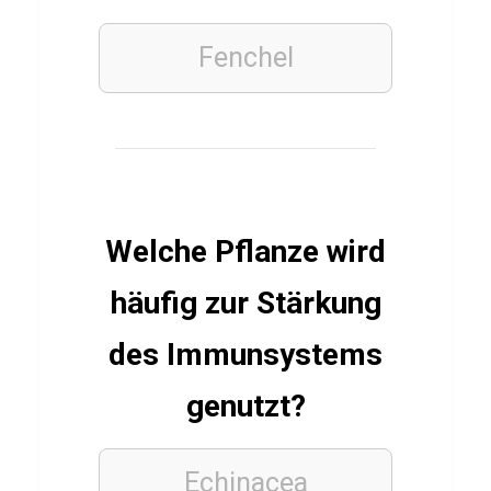
h
e
Fenchel
l
l
e
R
o
d
Welche Pflanze wird
r
häufig zur Stärkung
í
g
des Immunsystems
u
e
genutzt?
z
Echinacea