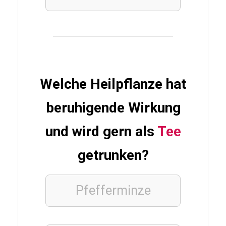
c
e
FUSSBALLVEREINE
Q
Welche Heilpflanze hat
u
beruhigende Wirkung
i
z
und wird gern als
Tee
ü
getrunken?
b
e
r
Pfefferminze
V
f