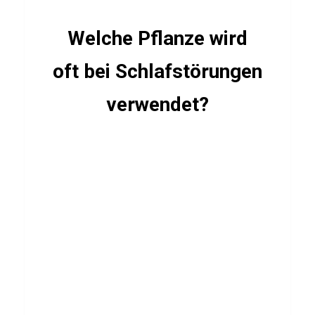
e
Welche Pflanze wird
oft bei Schlafstörungen
FUSSBALLSPIELER
Q
verwendet?
u
i
z
ü
b
e
r
E
r
i