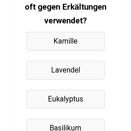
&
oft gegen Erkältungen
SERIEN
Q
verwendet?
u
i
Kamille
z
ü
b
e
Lavendel
r
S
c
Eukalyptus
a
r
f
Basilikum
a