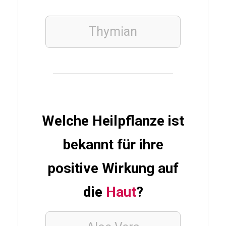
e
r
Thymian
C
h
u
r
r
Welche Heilpflanze ist
o
s
bekannt für ihre
positive Wirkung auf
SCHAUSPIELER
Q
die
Haut
?
u
i