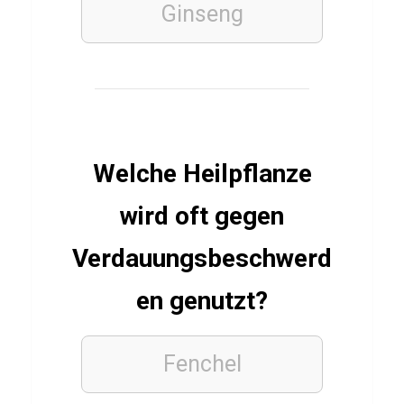
Ginseng
n
i
m
o
x
Welche Heilpflanze
LÄNDER
wird oft gegen
S
c
Verdauungsbeschwerd
h
en genutzt?
w
e
i
Fenchel
z