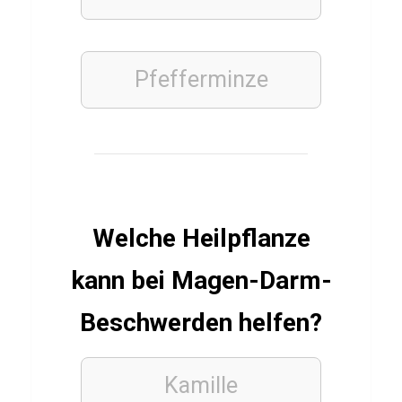
o
n
Pfefferminze
FINANZEN
WIRTSCHAFT
UND
WELTFINANZEN
Q
u
Welche Heilpflanze
i
z
kann bei Magen-Darm-
ü
Beschwerden helfen?
b
e
r
Kamille