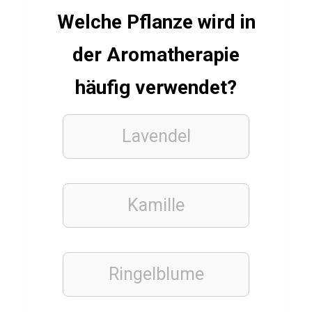
r
Welche Pflanze wird in
K
a
der Aromatherapie
r
häufig verwendet?
a
t
e
Lavendel
K
i
d
Kamille
STOFFE
Q
Ringelblume
u