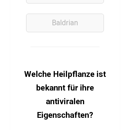
i
n
g
Baldrian
e
n
TIERE
M
Welche Heilpflanze ist
a
bekannt für ihre
u
l
antiviralen
w
u
Eigenschaften?
r