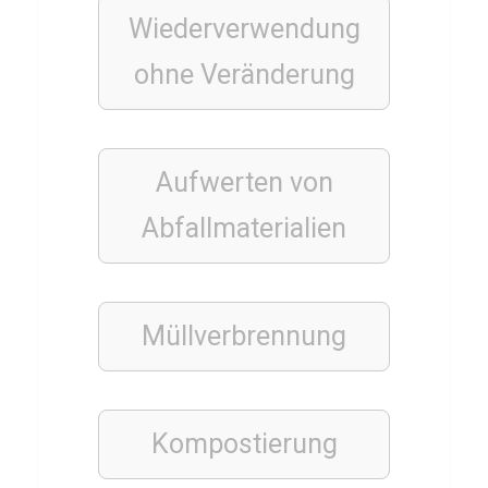
r
Wiederverwendung
s
ohne Veränderung
i
n
g
Aufwerten von
Q
u
Abfallmaterialien
i
z
Müllverbrennung
WISSENS
QUIZ
Q
Kompostierung
u
i