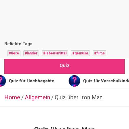
i
z
F
r
Beliebte Tags
a
#tiere
#länder
#lebensmittel
#gemüse
#filme
g
Quiz
e
n
iz für Hochbegabte
Quiz für Vorschulkinder
Home
Allgemein
LEBENSMITTEL
Quiz über Iron Man
B
i
e