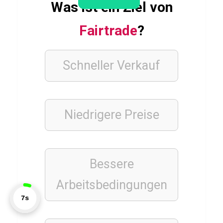
z
Was ist ein Ziel von
Fairtrade
?
TIERE
T
Schneller Verkauf
a
u
b
Niedrigere Preise
e
Q
u
i
Bessere
z
Arbeitsbedingungen
8s
STÄDTE