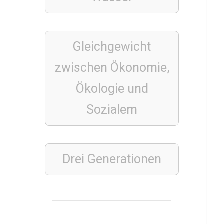
S
p
a
Gleichgewicht
g
zwischen Ökonomie,
h
e
Ökologie und
t
Sozialem
t
i
A
Drei Generationen
g
l
i
o
e