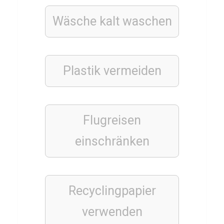
d
Wäsche kalt waschen
a
s
B
Plastik vermeiden
r
o
t
Flugreisen
einschränken
FINANZEN
WIRTSCHAFT
UND
WELTFINANZEN
Q
Recyclingpapier
u
verwenden
i