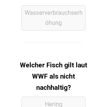
e
r
Wasserverbrauchserh
a
öhung
n
t
w
o
r
t
Welcher Fisch gilt laut
u
n
WWF als nicht
g
nachhaltig?
FUSSBALLVEREINE
Hering