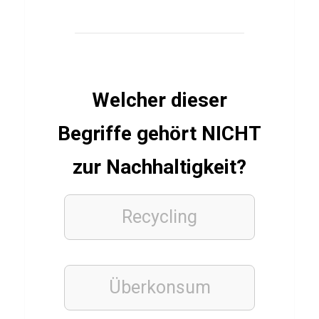
Q
u
i
z
Welcher dieser
Begriffe gehört NICHT
FINANZEN
GELD
UND
zur Nachhaltigkeit?
ALLTAG
Q
u
Recycling
i
z
ü
Überkonsum
b