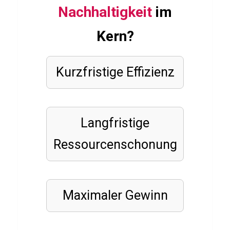
Q
Nachhaltigkeit
im
u
i
Kern?
z
Kurzfristige Effizienz
SCHAUSPIELER
Q
u
Langfristige
i
Ressourcenschonung
z
ü
b
Maximaler Gewinn
e
r
R