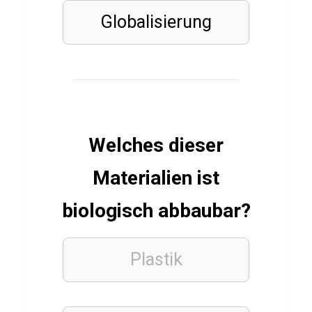
u
Globalisierung
s
s
e
l
l
C
Welches dieser
r
Materialien ist
o
w
biologisch abbaubar?
e
Plastik
KINDER
QUIZ
Q