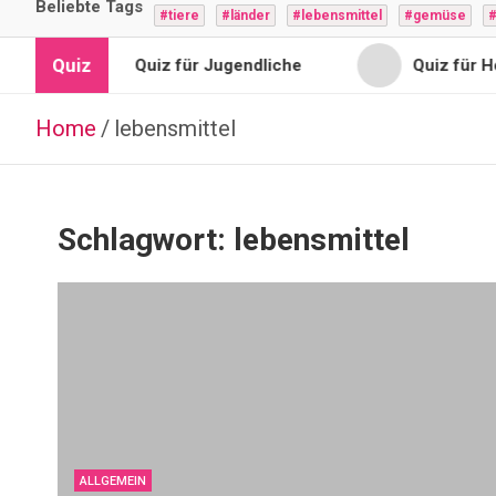
Beliebte Tags
#tiere
#länder
#lebensmittel
#gemüse
#
Quiz
l
Quiz für Jugendliche
Quiz für Ho
Home
lebensmittel
Schlagwort:
lebensmittel
ALLGEMEIN