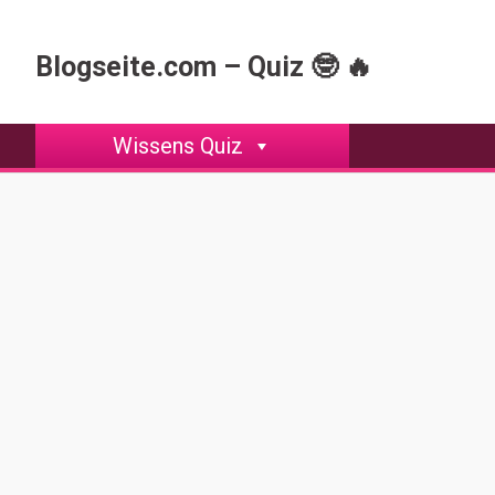
Skip
to
Blogseite.com – Quiz 🤓 🔥
content
Wissens Quiz