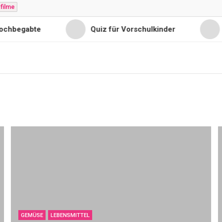
filme
chbegabte
Quiz für Vorschulkinder
Q
GEMÜSE
LEBENSMITTEL