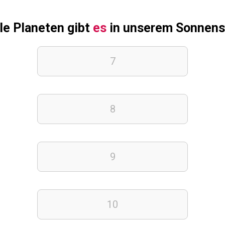
le Planeten gibt
es
in unserem Sonnen
7
8
9
10