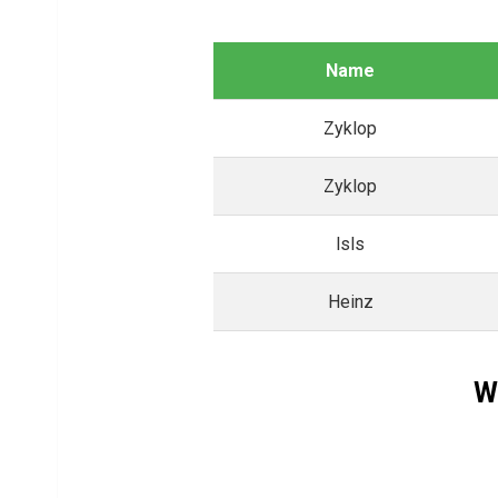
Name
Zyklop
Zyklop
lsls
Heinz
W