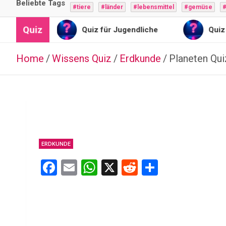
Beliebte Tags
#tiere
#länder
#lebensmittel
#gemüse
#
Quiz
ngel
Quiz für Jugendliche
Quiz für 
Home
Wissens Quiz
Erdkunde
Planeten Qui
ERDKUNDE
F
E
W
X
R
T
a
m
h
e
eil
ce
ail
at
d
e
b
s
di
n