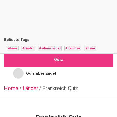
i
z
F
r
Beliebte Tags
a
#tiere
#länder
#lebensmittel
#gemüse
#filme
g
Quiz
e
n
Quiz über Engel
Quiz für Jugendliche
Home
Länder
LÄNDER
Frankreich Quiz
K
Quiz für Hochbegabte
a
n
Quiz für Vorschulkinder