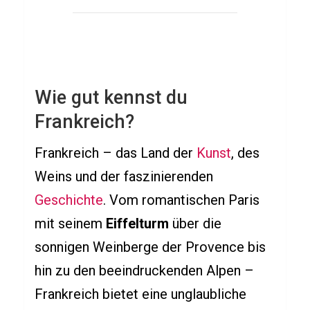
s
b
ä
r
e
Wie gut kennst du
n
Frankreich?
Q
u
Frankreich – das Land der
Kunst
, des
i
Weins und der faszinierenden
z
Geschichte
. Vom romantischen Paris
mit seinem
Eiffelturm
über die
sonnigen Weinberge der Provence bis
SPIELE
Q
hin zu den beeindruckenden Alpen –
u
Frankreich bietet eine unglaubliche
i