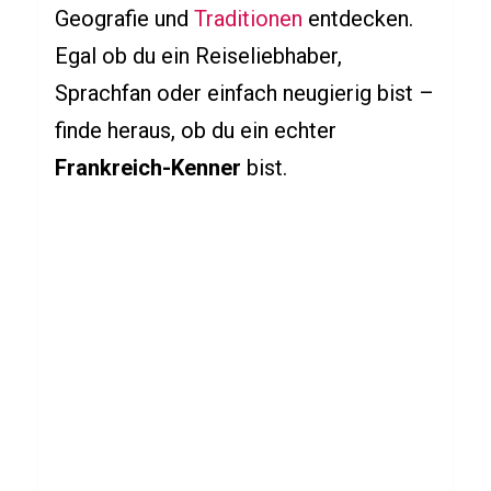
Geografie und
Traditionen
entdecken.
n
Egal ob du ein Reiseliebhaber,
q
Sprachfan oder einfach neugierig bist –
u
e
finde heraus, ob du ein echter
r
Frankreich-Kenner
bist.
TIERE
F
e
u
e
r
q
u