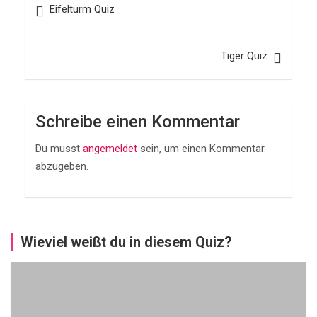
ü
Eifelturm Quiz
b
e
Tiger Quiz
r
T
o
Schreibe einen Kommentar
a
s
Du musst
angemeldet
sein, um einen Kommentar
abzugeben.
t
BÜCHER
Wieviel weißt du in diesem Quiz?
Q
u
i
z