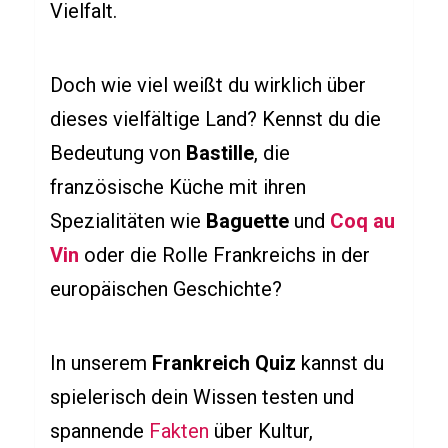
Vielfalt.
z
ü
Doch wie viel weißt du wirklich über
b
e
dieses vielfältige Land? Kennst du die
r
Bedeutung von
Bastille
, die
C
französische Küche mit ihren
o
Spezialitäten wie
Baguette
und
Coq au
m
Vin
oder die Rolle Frankreichs in der
m
europäischen Geschichte?
a
n
d
In unserem
Frankreich Quiz
kannst du
&
spielerisch dein Wissen testen und
C
spannende
Fakten
über Kultur,
o