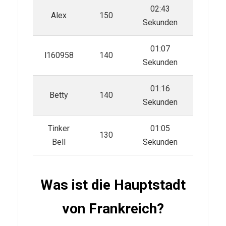
z
02:43
Alex
150
ü
Sekunden
b
01:07
e
l160958
140
Sekunden
r
B
01:16
Betty
140
a
Sekunden
c
Tinker
k
01:05
130
Bell
Sekunden
f
i
s
Was ist die Hauptstadt
c
h
von Frankreich?