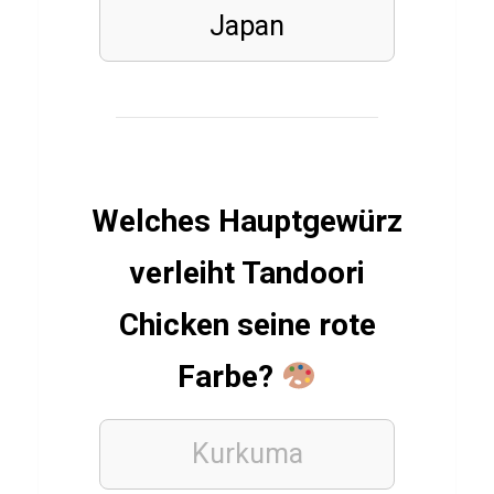
r
Japan
SPIELE
Q
u
i
Welches Hauptgewürz
z
verleiht Tandoori
ü
b
Chicken seine rote
e
r
Farbe?
T
e
Kurkuma
k