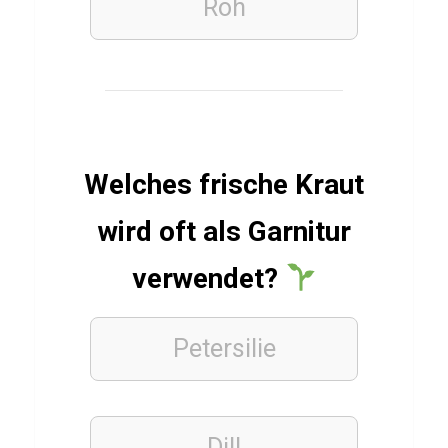
Roh
k
t
i
e
n
m
Welches frische Kraut
y
wird oft als Garnitur
t
h
verwendet?
e
n
Petersilie
ALLGEMEIN
Q
Dill