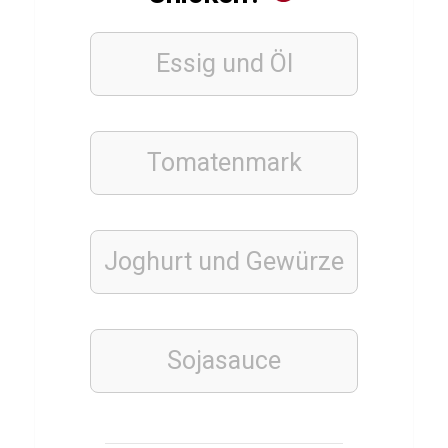
TIERE
E
r
Essig und Öl
d
m
ä
Tomatenmark
n
n
c
Joghurt und Gewürze
h
e
n
Q
Sojasauce
u
i