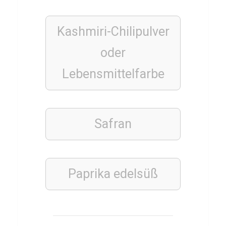
k
e
Kashmiri-Chilipulver
n
3
oder
Lebensmittelfarbe
ERDKUNDE
E
d
Safran
e
l
s
Paprika
edelsüß
t
e
i
n