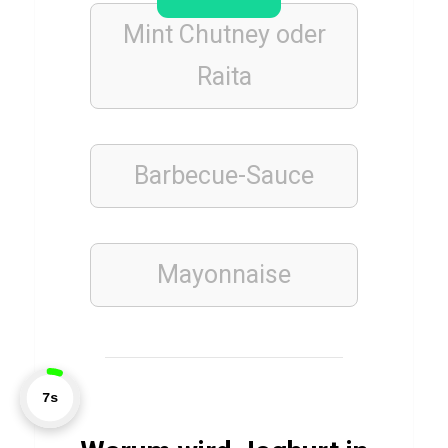
z
Mint Chutney oder
ü
Raita
b
e
r
F
Barbecue-Sauce
i
s
h
Mayonnaise
a
n
d
C
8s
h
i