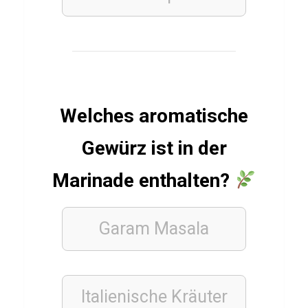
z
ü
b
e
r
Welches aromatische
K
a
Gewürz ist in der
l
i
Marinade enthalten?
u
m
Garam Masala
SPRACHEN
Q
Italienische Kräuter