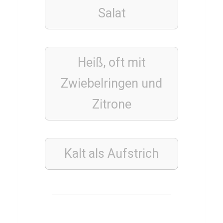
s
Salat
t
ü
b
Heiß, oft mit
e
r
Zwiebelringen und
A
Zitrone
u
s
d
Kalt als Aufstrich
a
u
e
r
t