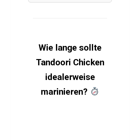
Q
u
i
z
ü
Wie lange sollte
b
Tandoori Chicken
e
r
idealerweise
R
marinieren?
a
v
i
o
l
i