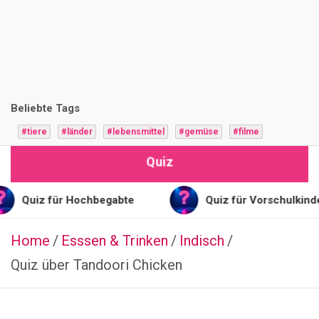
i
z
F
r
Beliebte Tags
a
#tiere
#länder
#lebensmittel
#gemüse
#filme
g
Quiz
e
n
 für Hochbegabte
Quiz für Vorschulkinder
Home
Esssen & Trinken
STOFFE
Indisch
Q
Quiz über Tandoori Chicken
u
i