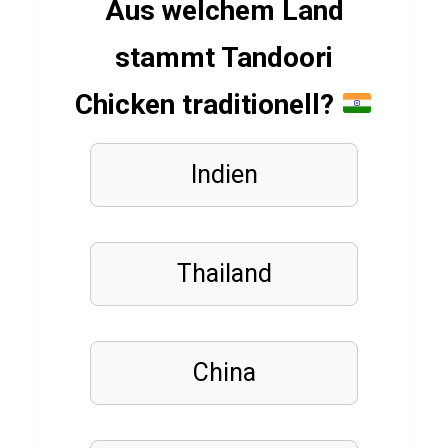
Aus welchem Land
z
ü
stammt Tandoori
b
Chicken traditionell?
e
r
B
Indien
l
a
c
Thailand
k
D
a
China
g
g
e