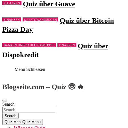
Quiz über Guave
PFLANZEN
Quiz über Bitcoin
FINANZEN
KRYPTOWÄHRUNGEN
Pizza Day
Quiz über
BANKEN UND ZAHLUNGSMITTEL
FINANZEN
Dispokredit
Menu Schliessen
Skip
Blogseite.com – Quiz 🤓 🔥
to
content
Search
Search
Quiz Menü
Quiz Menü
Wissens Quiz