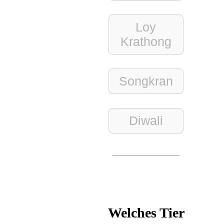
Loy
Krathong
Songkran
Diwali
Welches Tier