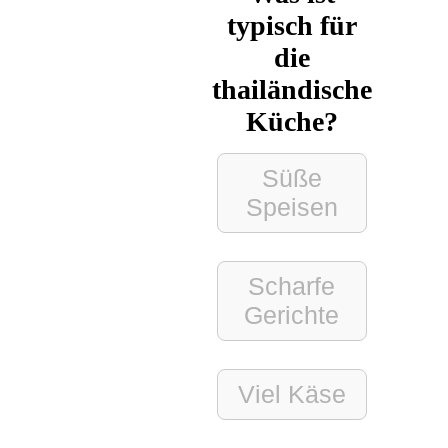
typisch für
die
thailändische
Küche?
Süße
Speisen
Scharfe
Gerichte
Viel Käse