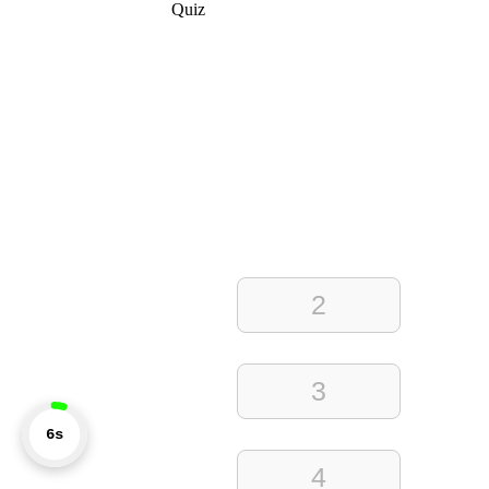
Quiz
2
3
6s
4