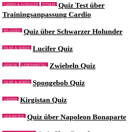
Quiz Test über
CARDIO & AUSDAUER
FITNESS
Trainingsanpassung Cardio
Quiz über Schwarzer Holunder
PFLANZEN
Lucifer Quiz
FILME & SERIEN
Zwiebeln Quiz
GEMÜSE
LEBENSMITTEL
Spongebob Quiz
FILME & SERIEN
Kirgistan Quiz
LÄNDER
Quiz über Napoleon Bonaparte
GESCHICHTE