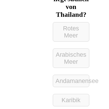
von
Thailand?
Rotes
Meer
Arabisches
Meer
Andamanensee
Karibik