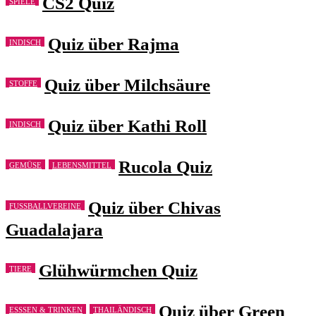
CS2 Quiz
SPIELE
Quiz über Rajma
INDISCH
Quiz über Milchsäure
STOFFE
Quiz über Kathi Roll
INDISCH
Rucola Quiz
GEMÜSE
LEBENSMITTEL
Quiz über Chivas
FUSSBALLVEREINE
Guadalajara
Glühwürmchen Quiz
TIERE
Quiz über Green
ESSSEN & TRINKEN
THAILÄNDISCH