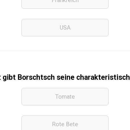
Frankreich
USA
 gibt Borschtsch seine charakteristisch
Tomate
Rote Bete