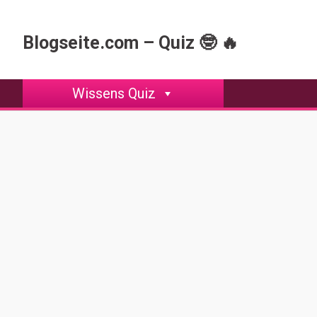
Skip
to
Blogseite.com – Quiz 🤓 🔥
content
Wissens Quiz