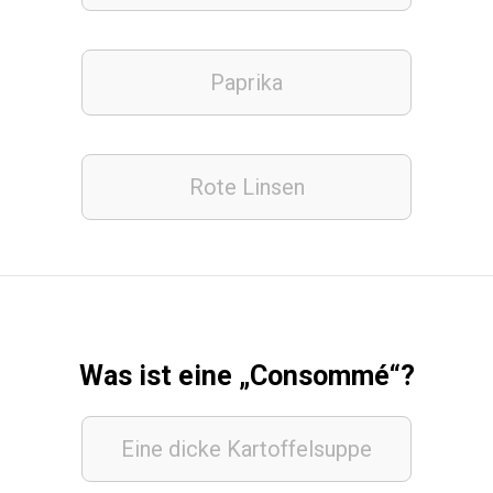
Paprika
Rote
Linsen
Was ist eine „Consommé“?
Eine dicke Kartoffelsuppe