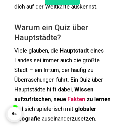
dich auf der Weltkarte auskennst.
GEMÜSE
LEBENSMITTEL
Warum ein Quiz über
H
i
Hauptstädte?
r
Viele glauben, die
Hauptstadt
eines
s
Landes sei immer auch die größte
e
Q
Stadt – ein Irrtum, der häufig zu
u
Überraschungen führt. Ein Quiz über
i
Hauptstädte hilft dabei,
Wissen
z
aufzufrischen
,
neue
Fakten
zu lernen
und sich spielerisch mit
globaler
7s
Geografie
auseinanderzusetzen.
TIERE
D