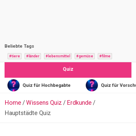
i
z
F
r
Beliebte Tags
a
#tiere
#länder
#lebensmittel
#gemüse
#filme
g
Quiz
e
n
Quiz für Hochbegabte
Quiz für Vorschulkinder
Home
Wissens Quiz
FUSSBALLSPIELER
Erdkunde
Q
Hauptstädte Quiz
u
i