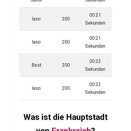
l
a
00:21
c
laso
200
Sekunden
k
00:21
laso
200
Sekunden
ESSSEN
&
00:22
TRINKEN
Best
200
SPANISCH
Sekunden
Q
u
00:22
laso
200
i
Sekunden
z
ü
Was ist die Hauptstadt
b
e
von
Frankreich
?