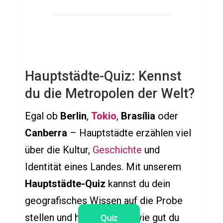
SPIELE
P
o
k
e
Hauptstädte-Quiz: Kennst
m
du die Metropolen der Welt?
o
n
Egal ob
Berlin
,
Tokio
,
Brasília
oder
G
Canberra
– Hauptstädte erzählen viel
o
über die Kultur,
Geschichte
und
Q
Identität eines Landes. Mit unserem
u
Hauptstädte-Quiz
kannst du dein
i
geografisches Wissen auf die Probe
z
stellen und herausfinden, wie gut du
Quiz