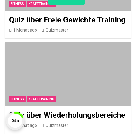
ü
FITNESS
KRAFTTRAINING
b
Quiz über Freie Gewichte Training
e
1 Monat ago
Quizmaster
r
G
e
i
s
t
e
r
FITNESS
KRAFTTRAINING
p
f
Quiz über Wiederholungsbereiche
22s
l
1 Monat ago
Quizmaster
a