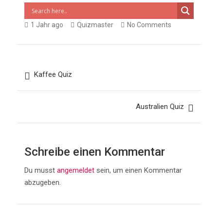
e
b
s
di
n
w
1 Jahr ago
o
Quizmaster
A
t
No Comments
t
o
p
o
k
p
Beitragsnavigation
n
Kaffee Quiz
Australien Quiz
DEUTSCH
ESSSEN
&
TRINKEN
Q
Schreibe einen Kommentar
u
Du musst
angemeldet
sein, um einen Kommentar
i
abzugeben.
z
ü