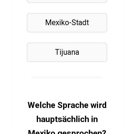
LÄNDER
A
Mexiko-Stadt
z
o
r
Tijuana
e
n
Q
u
i
z
Welche Sprache wird
hauptsächlich in
FINANZEN
Mexiko gesprochen?
WIRTSCHAFT