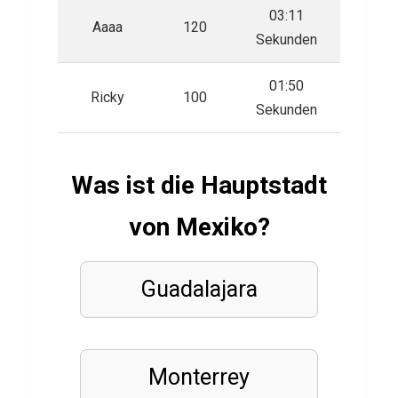
o
03:11
Aaaa
120
f
Sekunden
W
01:50
a
Ricky
100
Sekunden
r
c
r
Was ist die Hauptstadt
a
von Mexiko?
f
t
Q
Guadalajara
u
i
z
Monterrey