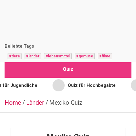
i
z
F
r
Beliebte Tags
a
#tiere
#länder
#lebensmittel
#gemüse
#filme
g
Quiz
e
n
endliche
Quiz für Hochbegabte
Quiz
Home
Länder
TIERE
Mexiko Quiz
K
a
r