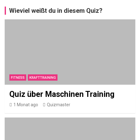
b
Wieviel weißt du in diesem Quiz?
e
r
R
ö
s
t
i
FITNESS
KRAFTTRAINING
Quiz über Maschinen Training
PFLANZEN
Q
1 Monat ago
Quizmaster
u
i
z
ü