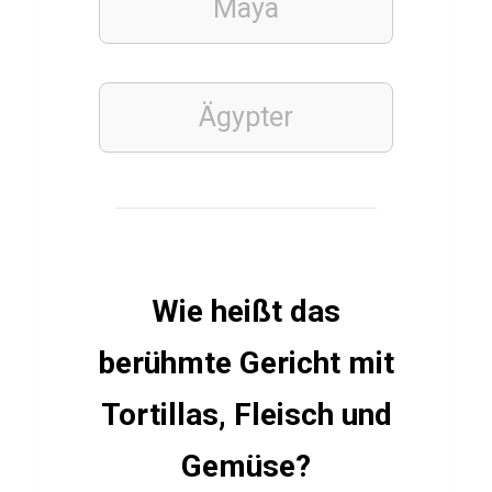
Maya
b
e
r
S
Ägypter
C
P
r
e
u
Wie heißt das
ß
e
berühmte Gericht mit
n
M
Tortillas, Fleisch und
ü
Gemüse?
n