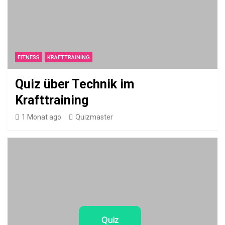
b
e
r
G
FITNESS
KRAFTTRAINING
u
Quiz über Technik im
a
Krafttraining
v
1 Monat ago
e
Quizmaster
PFLANZEN
Q
u
i
z
Quiz