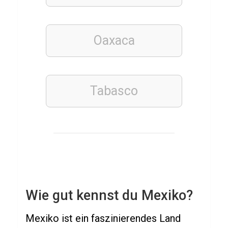
Q
u
i
Oaxaca
z
ü
b
Tabasco
e
r
C
h
e
m
i
Wie gut kennst du Mexiko?
e
Mexiko ist ein faszinierendes Land
L