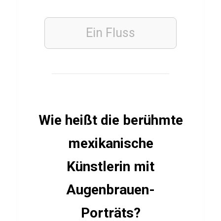
e
r
W
Ein Fluss
o
r
l
d
o
Wie heißt die berühmte
f
T
mexikanische
a
Künstlerin mit
n
k
Augenbrauen-
s
Porträts?