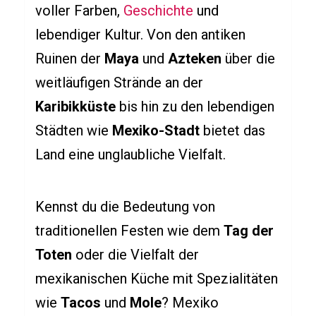
voller Farben,
Geschichte
und
e
i
lebendiger Kultur. Von den antiken
p
Ruinen der
Maya
und
Azteken
über die
z
weitläufigen Strände an der
i
Karibikküste
bis hin zu den lebendigen
g
Städten wie
Mexiko-Stadt
bietet das
Land eine unglaubliche Vielfalt.
PFLANZEN
Q
Kennst du die Bedeutung von
u
traditionellen Festen wie dem
Tag der
i
Toten
oder die Vielfalt der
z
ü
mexikanischen Küche mit Spezialitäten
b
wie
Tacos
und
Mole
? Mexiko