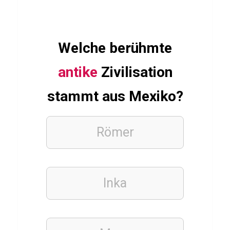
s
k
r
Welche berühmte
i
antike
Zivilisation
e
g
stammt aus Mexiko?
e
Römer
FUSSBALLVEREINE
Q
u
Inka
i
z
ü