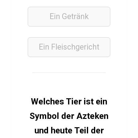
e
Ein Getränk
n
Q
u
i
Ein Fleischgericht
z
STÄDTE
Q
u
Welches Tier ist ein
i
z
Symbol der Azteken
ü
und heute Teil der
b