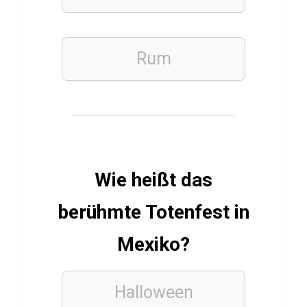
z
ü
b
Rum
e
r
T
u
l
p
Wie heißt das
e
berühmte Totenfest in
n
Mexiko?
FINANZEN
Halloween
KRYPTOWÄHRUNGEN