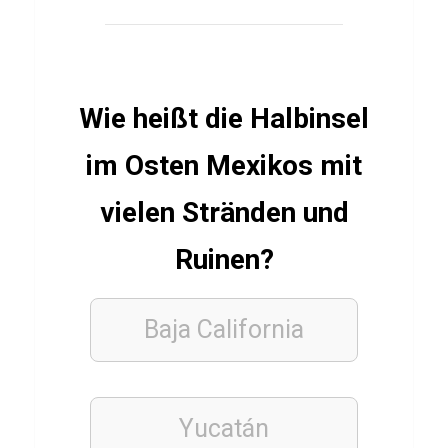
r
C
F
Wie heißt die Halbinsel
M
o
im Osten Mexikos mit
n
t
vielen Stränden und
e
Ruinen?
r
r
e
Baja California
y
Yucatán
FUSSBALLVEREINE