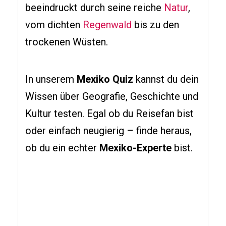
e
beeindruckt durch seine reiche
Natur
,
r
vom dichten
Regenwald
bis zu den
d
trockenen Wüsten.
e
n
A
In unserem
Mexiko Quiz
kannst du dein
p
Wissen über Geografie, Geschichte und
f
Kultur testen. Egal ob du Reisefan bist
e
oder einfach neugierig – finde heraus,
l
ob du ein echter
Mexiko-Experte
bist.
b
a
u
m