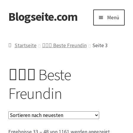
Blogseite.com
Zur
Zum
Menü
Navigation
Inhalt
springen
springen
Start
Startseite
👱🏻‍♀️ Beste Freundin
Seite 3
Datenschutzerklärung
👱🏻‍♀️ Beste
Impressum
Freundin
Keine Ahnung welches Geschenk?
Ergebnisse 33 – 48 von 1161 werden angezeigt