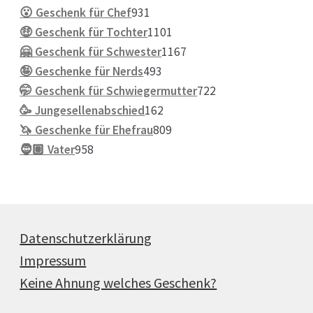
931
Produkte
😮 Geschenk für Chef
931
Produkte
1101
🤑 Geschenk für Tochter
1101
Produkte
1167
🤗 Geschenk für Schwester
1167
493
Produkte
🤪 Geschenke für Nerds
493
Produkte
722
🤭 Geschenk für Schwiegermutter
722
162
Produkte
🥳 Jungesellenabschied
162
Produkte
809
🦄 Geschenke für Ehefrau
809
958
Produkte
🧔🏽 Vater
958
Produkte
Datenschutzerklärung
Impressum
Keine Ahnung welches Geschenk?