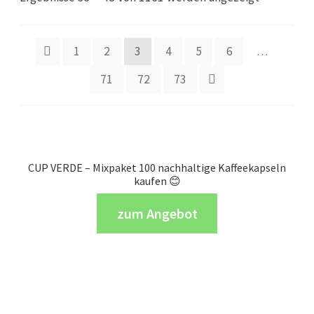
1
2
3
4
5
6
…
71
72
73
CUP VERDE – Mixpaket 100 nachhaltige Kaffeekapseln
kaufen 😊
zum Angebot