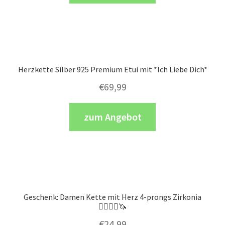
Herzkette Silber 925 Premium Etui mit *Ich Liebe Dich*
€
69,99
zum Angebot
Geschenk: Damen Kette mit Herz 4-prongs Zirkonia
👩‍❤️‍💋‍👨🦄
€
24,99