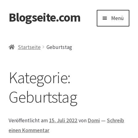
Blogseite.com
Zur
Zum
Menü
Navigation
Inhalt
springen
springen
Start
Startseite
Geburtstag
Datenschutzerklärung
Kategorie:
Impressum
Geburtstag
Keine Ahnung welches Geschenk?
Veröffentlicht am
15. Juli 2022
von
Domi
—
Schreib
einen Kommentar