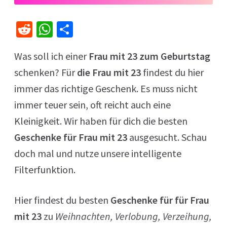
R
W
Te
e
h
il
Was soll ich einer
Frau mit 23 zum Geburtstag
d
at
e
schenken? Für
die Frau mit 23
findest du hier
di
sA
n
immer das richtige Geschenk. Es muss nicht
t
p
immer teuer sein, oft reicht auch eine
p
Kleinigkeit. Wir haben für dich die besten
Geschenke für Frau mit 23
ausgesucht. Schau
doch mal und nutze unsere intelligente
Filterfunktion.
Hier findest du besten
Geschenke für für Frau
mit 23
zu
Weihnachten, Verlobung, Verzeihung,