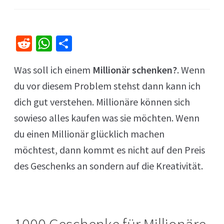
R
W
Te
e
h
il
Was soll ich einem
Millionär schenken?
. Wenn
d
at
e
du vor diesem Problem stehst dann kann ich
di
sA
n
dich gut verstehen. Millionäre können sich
t
p
sowieso alles kaufen was sie möchten. Wenn
p
du einen Millionär glücklich machen
möchtest, dann kommt es nicht auf den Preis
des Geschenks an sondern auf die Kreativität.