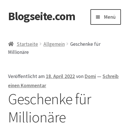
Blogseite.com
Zur
Zum
Menü
Navigation
Inhalt
springen
springen
Start
Startseite
Allgemein
Geschenke für
Millionäre
Datenschutzerklärung
Impressum
Veröffentlicht am
18. April 2022
von
Domi
—
Schreib
einen Kommentar
Keine Ahnung welches Geschenk?
Geschenke für
Millionäre