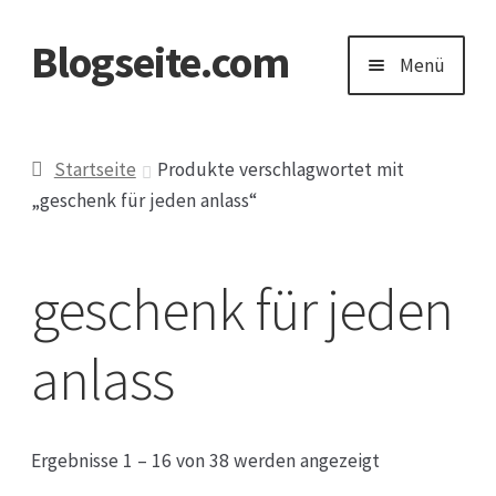
Blogseite.com
Zur
Zum
Menü
Navigation
Inhalt
springen
springen
Start
Startseite
Produkte verschlagwortet mit
„geschenk für jeden anlass“
Datenschutzerklärung
Impressum
geschenk für jeden
Keine Ahnung welches Geschenk?
anlass
Ergebnisse 1 – 16 von 38 werden angezeigt