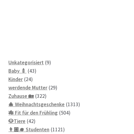
9
Unkategorisiert
9
43
Produkte
Baby 🍼
43
24
Produkte
Kinder
24
Produkte
29
werdende Mutter
29
322
Produkte
Zuhause 🏡
322
Produkte
1313
🎄 Weihnachtsgeschenke
1313
504
Produkte
🎋 Fit für den Frühling
504
42
Produkte
🐶Tiere
42
Produkte
1121
👨🏼‍🎓 Studenten
1121