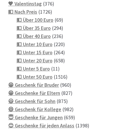
376
Produkte
💖 Valentinstag
376
1726
Produkte
💵 Nach Preis
1726
Produkte
69
💵 Über 100 Euro
69
Produkte
294
💵 Über 35 Euro
294
Produkte
236
💵 Über 40 Euro
236
Produkte
220
💵 Unter 10 Euro
220
Produkte
264
💵 Unter 15 Euro
264
Produkte
658
💵 Unter 20 Euro
658
11
Produkte
💵 Unter 5 Euro
11
Produkte
1516
💵 Unter 50 Euro
1516
Produkte
960
😁 Geschenk für Bruder
960
Produkte
827
😁 Geschenke für Eltern
827
875
Produkte
😃 Geschenk für Sohn
875
Produkte
982
😄 Geschenk für Kollege
982
Produkte
659
😇 Geschenke für Jungen
659
Produkte
1398
😊 Geschenke für jeden Anlass
1398