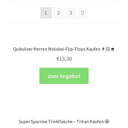
1
2
3
Quiksilver Herren Molokai-Flip-Flops Kaufen 👨🏻‍🎓
€
15,30
zum Angebot
Super Sparrow Trinkflasche – Tritan Kaufen 🤩