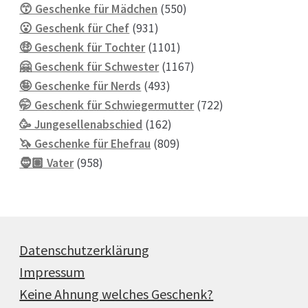
550
Produkte
😙 Geschenke für Mädchen
550
931
Produkte
😮 Geschenk für Chef
931
Produkte
1101
🤑 Geschenk für Tochter
1101
Produkte
1167
🤗 Geschenk für Schwester
1167
493
Produkte
🤪 Geschenke für Nerds
493
Produkte
722
🤭 Geschenk für Schwiegermutter
722
162
Produkte
🥳 Jungesellenabschied
162
Produkte
809
🦄 Geschenke für Ehefrau
809
958
Produkte
🧔🏽 Vater
958
Produkte
Datenschutzerklärung
Impressum
Keine Ahnung welches Geschenk?