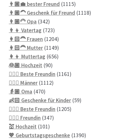
Produkte
1115
👨🏼‍💼 bester Freund
1115
Produkte
1118
👨🏼‍🦱 Geschenk für Freund
1118
342
Produkte
👨🏼‍🦳 Opa
342
Produkte
723
👨‍👦 Vatertag
723
Produkte
1204
👩🏻‍🦰 Frauen
1204
Produkte
1149
👩🏻‍🦰 Mutter
1149
656
Produkte
👩‍👦 Muttertag
656
90
Produkte
👰🏼 Hochzeit
90
Produkte
1161
👱🏻‍♀️ Beste Freundin
1161
1112
Produkte
👱🏼‍♂️ Männer
1112
470
Produkte
👵🏼 Oma
470
Produkte
59
👶🏻 Geschenke für Kinder
59
1205
Produkte
💁🏼‍♀️ Beste Freundin
1205
347
Produkte
💁🏼‍♀️ Freundin
347
101
Produkte
💒 Hochzeit
101
Produkte
1390
💖 Geburtstagsgeschenke
1390