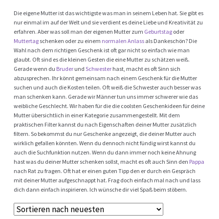
Die eigene Mutter ist das wichtigste was man in seinem Leben hat. Sie gibt es
nur einmal im auf der Welt und sie verdient es deine Liebe und Kreativität zu
erfahren. Aber was soll man der eigenen Mutter zum
Geburtstag
oder
Muttertag
schenken oder zu einem
normalen Anlass
als Dankeschön? Die
Wahl nach dem richtigen Geschenk ist oft gar nicht so einfach wie man
glaubt. Oft sind es die kleinen Gesten die eine Mutter zu schätzen weiß.
Gerade wenn du
Bruder
und
Schwester
hast, macht es oft Sinn sich
abzusprechen. Ihr könnt gemeinsam nach einem Geschenk für die Mutter
suchen und auch die Kosten teilen. Oft weiß die Schwester auch besser was
man schenken kann. Gerade wir Männer tun uns immer schwerer wie das
weibliche Geschlecht. Wir haben für die die coolsten Geschenkideen für deine
Mutter übersichtlich in einer Kategorie zusammengestellt. Mit dem
praktischen Filter kannst du nach Eigenschaften deiner Mutter zusätzlich
filtern. So bekommst du nur Geschenke angezeigt, die deiner Mutter auch
wirklich gefallen könnten. Wenn du dennoch nicht fündig wirst kannst du
auch die Suchfunktion nutzen. Wenn du dann immer noch keine Ahnung
hast was du deiner Mutter schenken sollst, macht es oft auch Sinn den
Pappa
nach Rat zu fragen. Oft hat er einen guten Tipp den er durch ein Gespräch
mit deiner Mutter aufgeschnappt hat. Frag doch einfach mal nach und lass
dich dann einfach inspirieren. Ich wünsche dir viel Spaß beim stöbern.