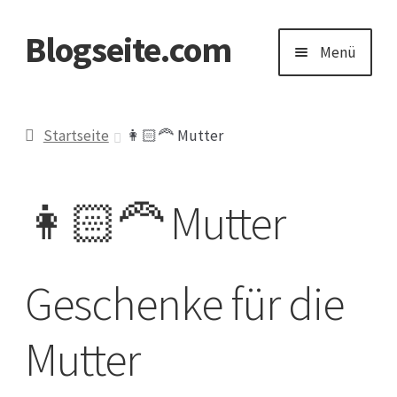
Blogseite.com
Zur
Zum
Menü
Navigation
Inhalt
springen
springen
Start
Startseite
👩🏻‍🦰 Mutter
Datenschutzerklärung
👩🏻‍🦰 Mutter
Impressum
Keine Ahnung welches Geschenk?
Geschenke für die
Mutter