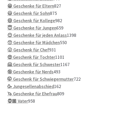
Produkte
827
😁 Geschenke für Eltern
827
875
Produkte
😃 Geschenk für Sohn
875
Produkte
982
😄 Geschenk für Kollege
982
Produkte
659
😇 Geschenke für Jungen
659
Produkte
1398
😊 Geschenke für jeden Anlass
1398
550
Produkte
😙 Geschenke für Mädchen
550
931
Produkte
😮 Geschenk für Chef
931
Produkte
1101
🤑 Geschenk für Tochter
1101
Produkte
1167
🤗 Geschenk für Schwester
1167
493
Produkte
🤪 Geschenke für Nerds
493
Produkte
722
🤭 Geschenk für Schwiegermutter
722
162
Produkte
🥳 Jungesellenabschied
162
Produkte
809
🦄 Geschenke für Ehefrau
809
958
Produkte
🧔🏽 Vater
958
Produkte