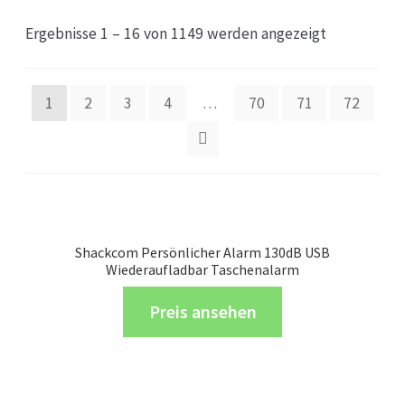
Ergebnisse 1 – 16 von 1149 werden angezeigt
1
2
3
4
…
70
71
72
Shackcom Persönlicher Alarm 130dB USB
Wiederaufladbar Taschenalarm
Preis ansehen