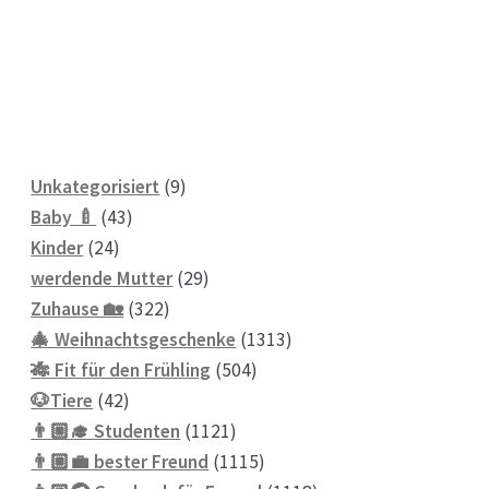
9
Unkategorisiert
9
43
Produkte
Baby 🍼
43
24
Produkte
Kinder
24
Produkte
29
werdende Mutter
29
322
Produkte
Zuhause 🏡
322
Produkte
1313
🎄 Weihnachtsgeschenke
1313
504
Produkte
🎋 Fit für den Frühling
504
42
Produkte
🐶Tiere
42
Produkte
1121
👨🏼‍🎓 Studenten
1121
Produkte
1115
👨🏼‍💼 bester Freund
1115