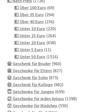
1726
Produkte
💵 Nach Preis
1726
Produkte
69
💵 Über 100 Euro
69
Produkte
294
💵 Über 35 Euro
294
Produkte
236
💵 Über 40 Euro
236
Produkte
220
💵 Unter 10 Euro
220
Produkte
264
💵 Unter 15 Euro
264
Produkte
658
💵 Unter 20 Euro
658
11
Produkte
💵 Unter 5 Euro
11
Produkte
1516
💵 Unter 50 Euro
1516
Produkte
960
😁 Geschenk für Bruder
960
Produkte
827
😁 Geschenke für Eltern
827
875
Produkte
😃 Geschenk für Sohn
875
Produkte
982
😄 Geschenk für Kollege
982
Produkte
659
😇 Geschenke für Jungen
659
Produkte
1398
😊 Geschenke für jeden Anlass
1398
550
Produkte
😙 Geschenke für Mädchen
550