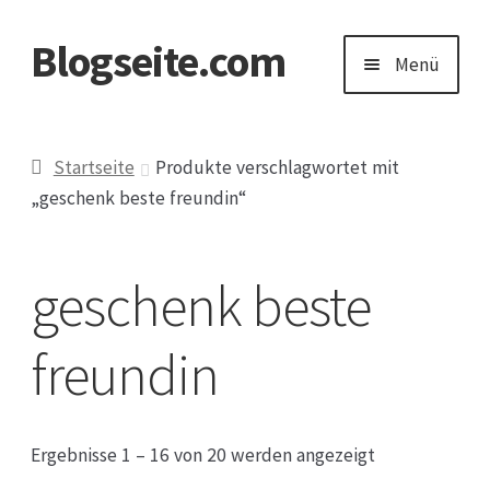
Blogseite.com
Zur
Zum
Menü
Navigation
Inhalt
springen
springen
Start
Startseite
Produkte verschlagwortet mit
„geschenk beste freundin“
Datenschutzerklärung
Impressum
geschenk beste
Keine Ahnung welches Geschenk?
freundin
Ergebnisse 1 – 16 von 20 werden angezeigt