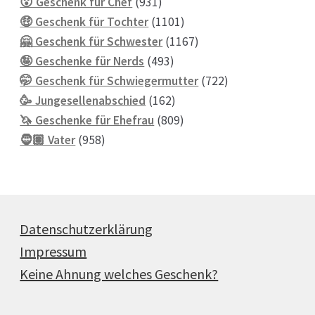
931
Produkte
😮 Geschenk für Chef
931
Produkte
1101
🤑 Geschenk für Tochter
1101
Produkte
1167
🤗 Geschenk für Schwester
1167
493
Produkte
🤪 Geschenke für Nerds
493
Produkte
722
🤭 Geschenk für Schwiegermutter
722
162
Produkte
🥳 Jungesellenabschied
162
Produkte
809
🦄 Geschenke für Ehefrau
809
958
Produkte
🧔🏽 Vater
958
Produkte
Datenschutzerklärung
Impressum
Keine Ahnung welches Geschenk?