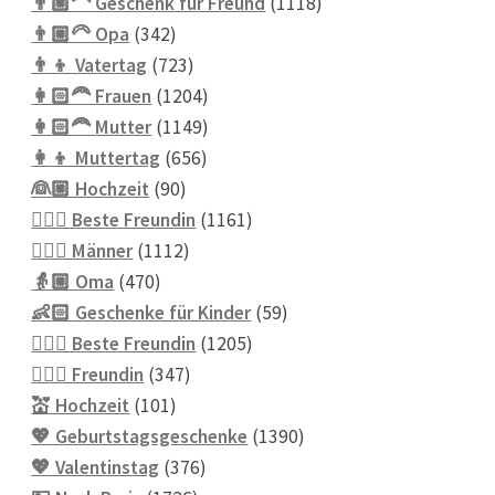
Produkte
1118
👨🏼‍🦱 Geschenk für Freund
1118
342
Produkte
👨🏼‍🦳 Opa
342
Produkte
723
👨‍👦 Vatertag
723
Produkte
1204
👩🏻‍🦰 Frauen
1204
Produkte
1149
👩🏻‍🦰 Mutter
1149
656
Produkte
👩‍👦 Muttertag
656
90
Produkte
👰🏼 Hochzeit
90
Produkte
1161
👱🏻‍♀️ Beste Freundin
1161
1112
Produkte
👱🏼‍♂️ Männer
1112
470
Produkte
👵🏼 Oma
470
Produkte
59
👶🏻 Geschenke für Kinder
59
1205
Produkte
💁🏼‍♀️ Beste Freundin
1205
347
Produkte
💁🏼‍♀️ Freundin
347
101
Produkte
💒 Hochzeit
101
Produkte
1390
💖 Geburtstagsgeschenke
1390
376
Produkte
💖 Valentinstag
376