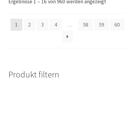
Ergebnisse 1 – 16 von 960 werden angezeigt
1
2
3
4
…
58
59
60
Produkt filtern