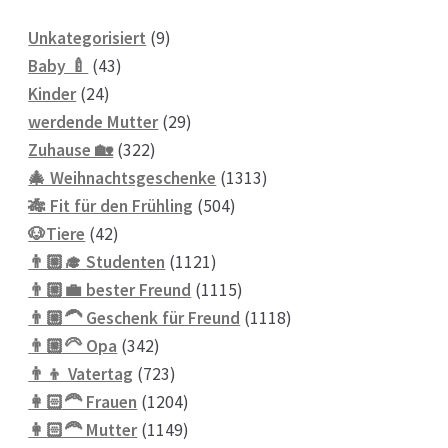
9
Unkategorisiert
9
43
Produkte
Baby 🍼
43
24
Produkte
Kinder
24
Produkte
29
werdende Mutter
29
322
Produkte
Zuhause 🏡
322
Produkte
1313
🎄 Weihnachtsgeschenke
1313
504
Produkte
🎋 Fit für den Frühling
504
42
Produkte
🐶Tiere
42
Produkte
1121
👨🏼‍🎓 Studenten
1121
Produkte
1115
👨🏼‍💼 bester Freund
1115
Produkte
1118
👨🏼‍🦱 Geschenk für Freund
1118
342
Produkte
👨🏼‍🦳 Opa
342
Produkte
723
👨‍👦 Vatertag
723
Produkte
1204
👩🏻‍🦰 Frauen
1204
Produkte
1149
👩🏻‍🦰 Mutter
1149