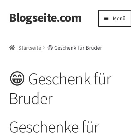
Blogseite.com
Zur
Zum
Menü
Navigation
Inhalt
springen
springen
Start
Startseite
😁 Geschenk für Bruder
Datenschutzerklärung
😁 Geschenk für
Impressum
Bruder
Keine Ahnung welches Geschenk?
Geschenke für