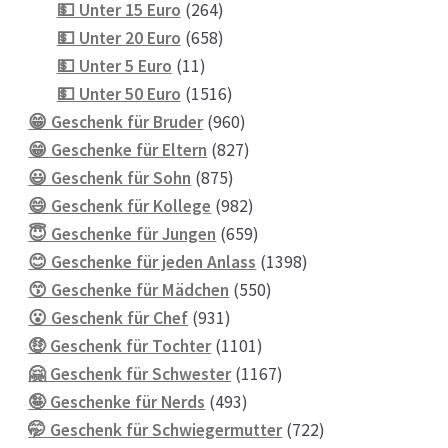
Produkte
264
💵 Unter 15 Euro
264
Produkte
658
💵 Unter 20 Euro
658
11
Produkte
💵 Unter 5 Euro
11
Produkte
1516
💵 Unter 50 Euro
1516
Produkte
960
😁 Geschenk für Bruder
960
Produkte
827
😁 Geschenke für Eltern
827
875
Produkte
😃 Geschenk für Sohn
875
Produkte
982
😄 Geschenk für Kollege
982
Produkte
659
😇 Geschenke für Jungen
659
Produkte
1398
😊 Geschenke für jeden Anlass
1398
550
Produkte
😙 Geschenke für Mädchen
550
931
Produkte
😮 Geschenk für Chef
931
Produkte
1101
🤑 Geschenk für Tochter
1101
Produkte
1167
🤗 Geschenk für Schwester
1167
493
Produkte
🤪 Geschenke für Nerds
493
Produkte
722
🤭 Geschenk für Schwiegermutter
722