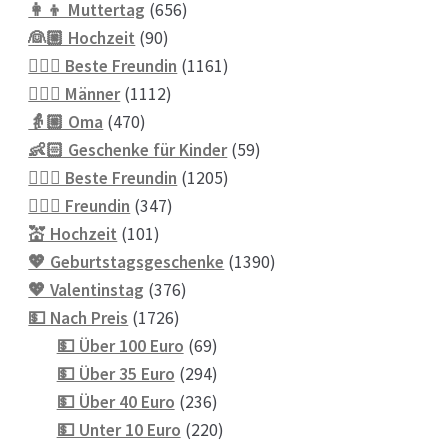
656
Produkte
👩‍👦 Muttertag
656
90
Produkte
👰🏼 Hochzeit
90
Produkte
1161
👱🏻‍♀️ Beste Freundin
1161
1112
Produkte
👱🏼‍♂️ Männer
1112
470
Produkte
👵🏼 Oma
470
Produkte
59
👶🏻 Geschenke für Kinder
59
1205
Produkte
💁🏼‍♀️ Beste Freundin
1205
347
Produkte
💁🏼‍♀️ Freundin
347
101
Produkte
💒 Hochzeit
101
Produkte
1390
💖 Geburtstagsgeschenke
1390
376
Produkte
💖 Valentinstag
376
1726
Produkte
💵 Nach Preis
1726
Produkte
69
💵 Über 100 Euro
69
Produkte
294
💵 Über 35 Euro
294
Produkte
236
💵 Über 40 Euro
236
Produkte
220
💵 Unter 10 Euro
220