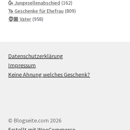
162
Produkte
🥳 Jungesellenabschied
162
Produkte
809
🦄 Geschenke für Ehefrau
809
958
Produkte
🧔🏽 Vater
958
Produkte
Datenschutzerklärung
Impressum
Keine Ahnung welches Geschenk?
© Blogseite.com 2026
Erstellt mit WooCommerce
.