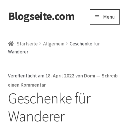
Blogseite.com
Zur
Zum
Menü
Navigation
Inhalt
springen
springen
Start
Startseite
Allgemein
Geschenke für
Wanderer
Datenschutzerklärung
Impressum
Veröffentlicht am
18. April 2022
von
Domi
—
Schreib
einen Kommentar
Keine Ahnung welches Geschenk?
Geschenke für
Wanderer