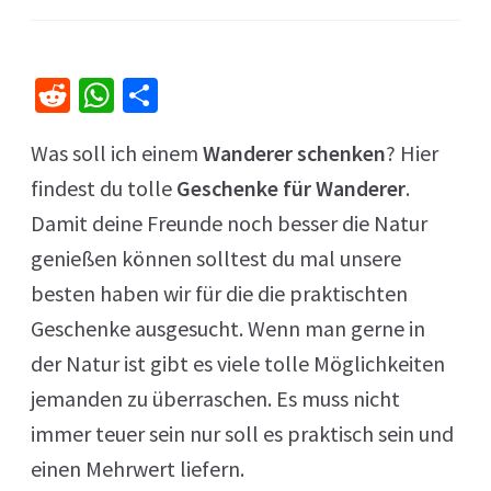
R
W
Te
e
h
il
Was soll ich einem
Wanderer schenken
? Hier
d
at
e
findest du tolle
Geschenke für Wanderer
.
di
sA
n
Damit deine Freunde noch besser die Natur
t
p
genießen können solltest du mal unsere
p
besten haben wir für die die praktischten
Geschenke ausgesucht. Wenn man gerne in
der Natur ist gibt es viele tolle Möglichkeiten
jemanden zu überraschen. Es muss nicht
immer teuer sein nur soll es praktisch sein und
einen Mehrwert liefern.