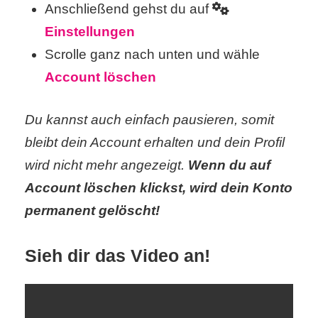
Anschließend gehst du auf
S
Einstellungen
S
Scrolle ganz nach unten und wähle
Account löschen
Wordpress
Du kannst auch einfach pausieren, somit
bleibt dein Account erhalten und dein Profil
U
wird nicht mehr angezeigt.
Wenn du auf
b
Account löschen klickst, wird dein Konto
u
permanent gelöscht!
n
Sieh dir das Video an!
t
u