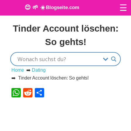
☰
😊 🌱 ☀️
Blogseite.com
Veröffentlicht am: 29. März 2024
O
Tinder Account löschen:
n
So gehts!
l
i
n
Home
➡️
Dating
➡️ Tinder Account löschen: So gehts!
e
WhatsApp
Reddit
Teilen
T
o
o
l