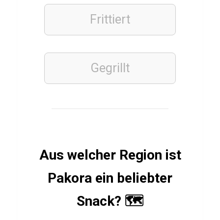
t
Frittiert
i
n
g
Gegrillt
h
a
m
F
o
r
Aus welcher Region ist
e
s
Pakora ein beliebter
t
Snack? 🗺️
F
C