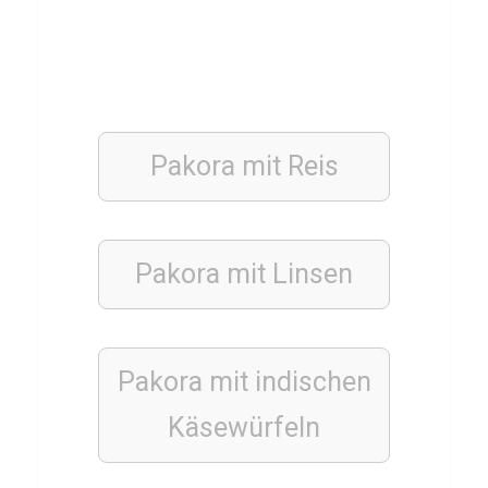
i
z
TECHNIK
Q
Pakora mit
Reis
u
a
n
Pakora mit
Linsen
t
e
n
Pakora mit indischen
c
o
Käsewürfeln
m
p