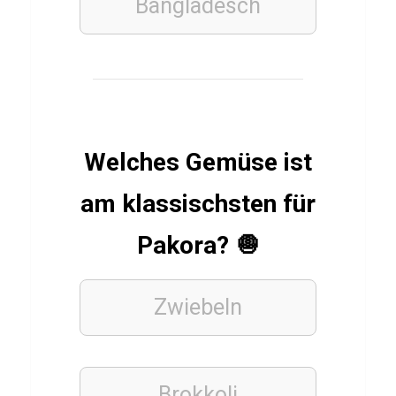
Bangladesch
e
l
B
r
ü
h
Welches Gemüse ist
l
am klassischsten für
Pakora? 🧅
TECHNIK
J
a
Zwiebeln
v
a
s
Brokkoli