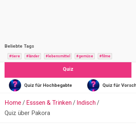
i
z
F
r
Beliebte Tags
a
#tiere
#länder
#lebensmittel
#gemüse
#filme
g
Quiz
e
n
Quiz für Hochbegabte
Quiz für Vorschulkinde
Home
Esssen & Trinken
FINANZEN
Indisch
GELD
Quiz über Pakora
UND
ALLTAG
Q