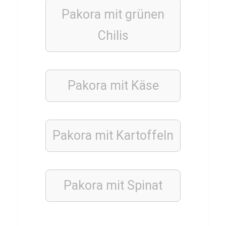
e
Pakora mit grünen
l
Chilis
k
n
ö
d
Pakora mit Käse
e
l
Pakora mit
Kartoffeln
TIERE
S
t
Pakora mit
Spinat
i
n