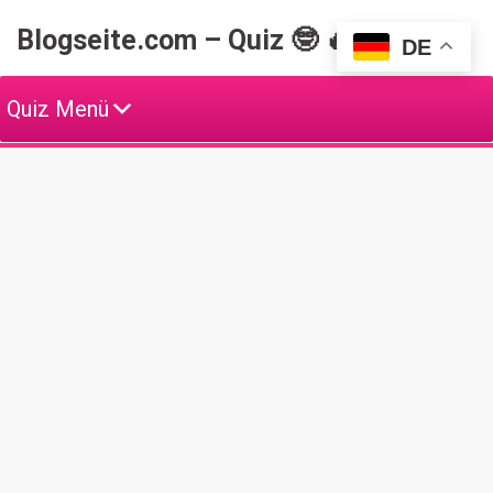
Skip
Blogseite.com – Quiz 🤓 🔥
to
DE
content
Quiz Menü
W
e
i
t
e
T
O
P
Q
u