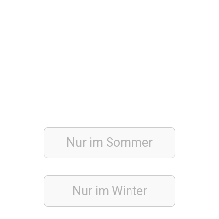
l
d
h
o
f
M
a
n
n
Nur im
Sommer
h
e
i
m
Nur im Winter