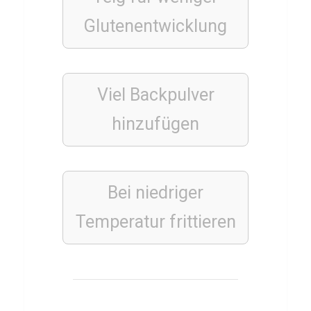
ü
Glutenentwicklung
b
e
r
Viel
Backpulver
A
r
hinzufügen
y
a
n
Bei niedriger
B
Temperatur frittieren
r
o
t
h
e