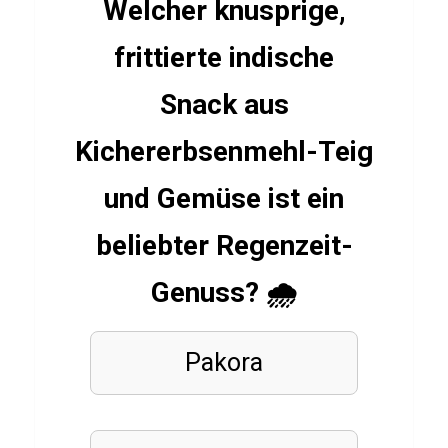
o
Welcher knusprige,
s
frittierte indische
t
e
Snack aus
n
Kichererbsenmehl-Teig
und Gemüse ist ein
SPIELE
Q
beliebter Regenzeit-
u
i
Genuss? 🌧️
z
ü
Pakora
b
e
r