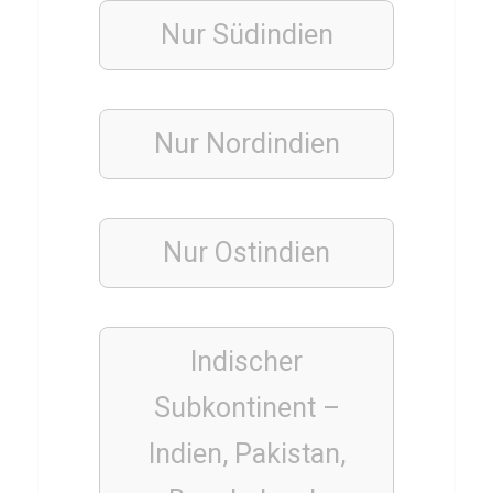
Nur Südindien
SCHAUSPIELER
Q
Nur Nordindien
u
i
z
ü
Nur Ostindien
b
e
r
Indischer
D
Subkontinent –
a
n
Indien
,
Pakistan
,
i