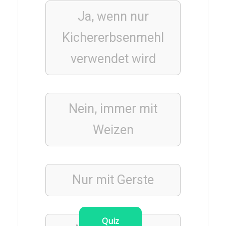
n
Ja, wenn nur
g
Kichererbsenmehl
verwendet wird
AKTIEN
&
BÖRSE
FINANZEN
Nein, immer mit
Q
u
Weizen
i
z
ü
Nur mit
Gerste
b
e
r
Quiz