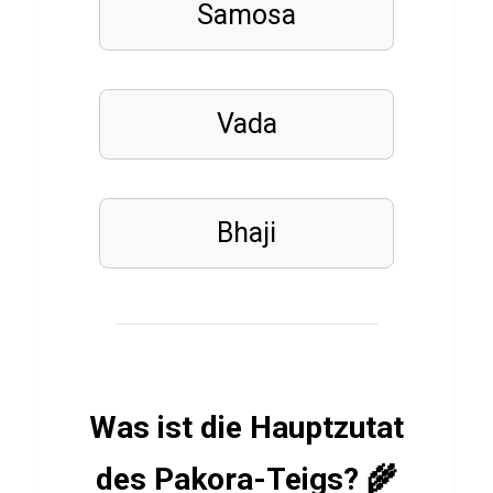
Samosa
S
p
y
r
Vada
o
t
h
Bhaji
e
D
r
a
g
o
Was ist die Hauptzutat
n
des Pakora-Teigs? 🌾