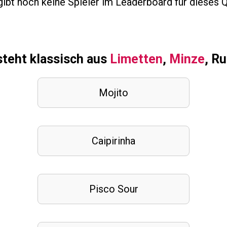
ibt noch keine Spieler im Leaderboard für dieses Q
teht klassisch aus
Limetten
,
Minze
, R
Mojito
Caipirinha
Pisco Sour