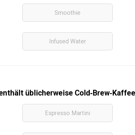
Smoothie
Infused Water
enthält üblicherweise Cold‑Brew‑Kaffee
Espresso
Martini