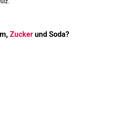
uiz.
um,
Zucker
und Soda?