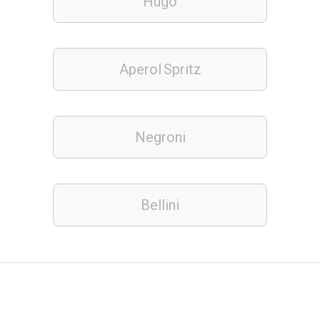
Hugo
Aperol Spritz
Negroni
Bellini