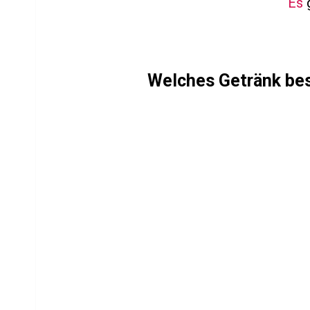
Es
g
Welches Getränk bes