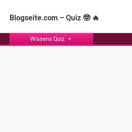
Skip
to
Blogseite.com – Quiz 🤓 🔥
content
Wissens Quiz