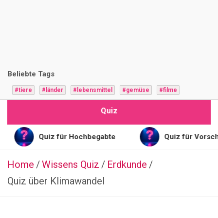
i
z
F
r
Beliebte Tags
a
#tiere
#länder
#lebensmittel
#gemüse
#filme
g
Quiz
e
n
Quiz für Hochbegabte
Quiz für Vorschulkinder
Home
Wissens Quiz
FILME
Erdkunde
&
Quiz über Klimawandel
SERIEN
I
n