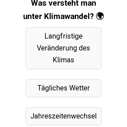
Was versteht man
TIERE
L
unter Klimawandel? 🌍
a
m
Langfristige
a
Veränderung des
Q
u
Klimas
i
z
Tägliches Wetter
LÄNDER
K
i
Jahreszeitenwechsel
r