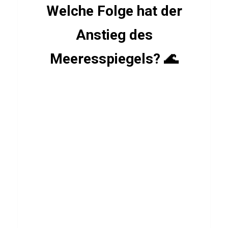
Welche Folge hat der
s
t
Anstieg des
d
u
Meeresspiegels? 🌊
M
a
r
o
k
k
o
?
STOFFE