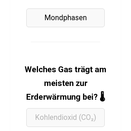
g
i
Mondphasen
s
t
a
n
Q
u
Welches Gas trägt am
i
z
meisten zur
Erderwärmung bei? 🌡️
GEMÜSE
P
Kohlendioxid
(CO₂)
a
p