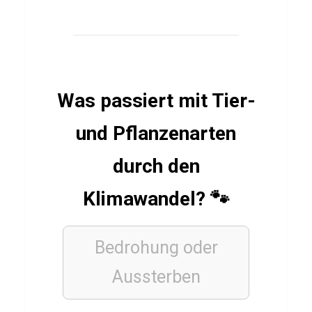
p
r
e
i
Was passiert mit Tier-
s
e
und Pflanzenarten
durch den
LÄNDER
Klimawandel? 🐾
B
a
l
Bedrohung oder
t
Aussterben
i
k