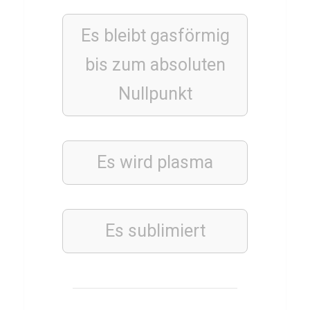
o
r
Es bleibt gasförmig
i
t
bis zum absoluten
z
Nullpunkt
B
l
e
Es wird plasma
i
b
t
r
Es sublimiert
e
u