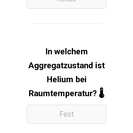
ESSSEN
&
TRINKEN
F
r
In welchem
a
Aggregatzustand ist
n
z
Helium bei
ö
Raumtemperatur? 🌡️
s
i
s
Fest
c
h