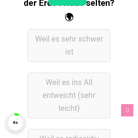
der Erde relativ selten?
Q
u
🌍
i
z
Weil es sehr schwer
ü
b
ist
e
r
T
Weil es ins All
h
a
entweicht (sehr
p
leicht)
t
h
7s
i