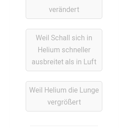
z
verändert
ü
b
e
Weil Schall sich in
r
W
Helium schneller
o
ausbreitet als in Luft
r
l
d
o
Weil Helium die Lunge
f
vergrößert
T
a
n