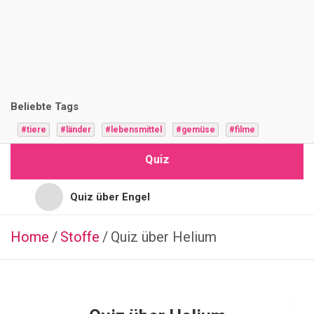
i
z
F
r
Beliebte Tags
a
#tiere
#länder
#lebensmittel
#gemüse
#filme
g
Quiz
e
n
Quiz über Engel
Quiz für Jugendliche
Home
Stoffe
ALLGEMEIN
Quiz über Helium
T
Quiz für Hochbegabte
i
t
Quiz für Vorschulkinder