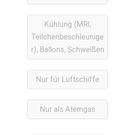
m
Kühlung (MRI,
MUSIK
Teilchenbeschleunige
MUSIKER
Q
r), Ballons, Schweißen
u
i
z
Nur für Luftschiffe
ü
b
e
r
Nur als Atemgas
L
o
u