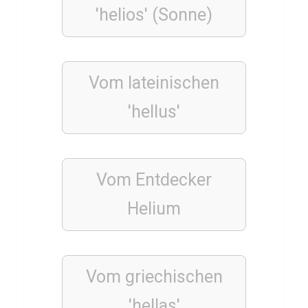
e
'helios' (Sonne)
TIERE
T
Vom lateinischen
e
'hellus'
r
m
i
Vom Entdecker
t
e
Helium
n
Q
u
Vom griechischen
i
z
'hellas'