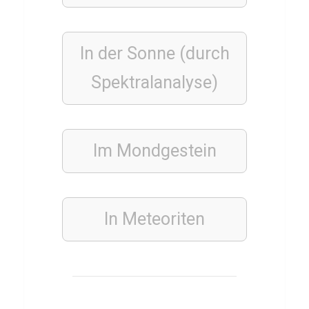
K
a
In der
Sonne
(durch
r
l
Spektralanalyse)
s
r
u
Im Mondgestein
h
e
r
In Meteoriten
S
C
SCHAUSPIELER