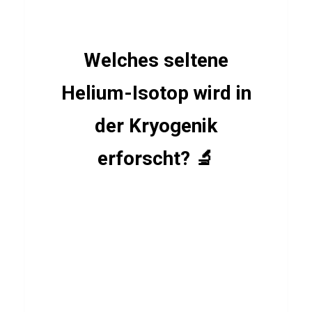
k
s
Welches seltene
Helium-Isotop wird in
PROMI
QUIZ
Q
der Kryogenik
u
erforscht? 🔬
i
z
ü
b
e
r
E
d