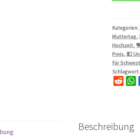
Kategorien:
Muttertag
,
Hochzeit
,

Preis
,
💵 Un
für Schwest
Schlagwort
R
e
d
di
t
Beschreibung
ibung