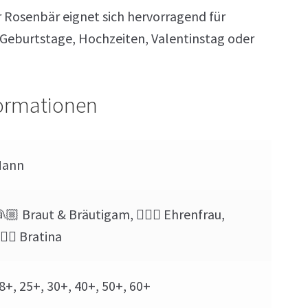
 Rosenbär eignet sich hervorragend für
 Geburtstage, Hochzeiten, Valentinstag oder
formationen
Mann
🏼 Braut & Bräutigam, 🙋🏼‍♀️ Ehrenfrau,
🏼‍♀️ Bratina
8+, 25+, 30+, 40+, 50+, 60+