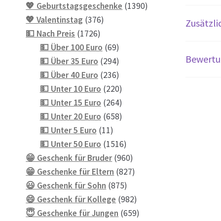
Produkte
1390
💖 Geburtstagsgeschenke
1390
376
Produkte
💖 Valentinstag
376
Zusätzli
1726
Produkte
💵 Nach Preis
1726
Produkte
69
💵 Über 100 Euro
69
Bewertu
Produkte
294
💵 Über 35 Euro
294
Produkte
236
💵 Über 40 Euro
236
Produkte
220
💵 Unter 10 Euro
220
Produkte
264
💵 Unter 15 Euro
264
Produkte
658
💵 Unter 20 Euro
658
11
Produkte
💵 Unter 5 Euro
11
Produkte
1516
💵 Unter 50 Euro
1516
Produkte
960
😁 Geschenk für Bruder
960
Produkte
827
😁 Geschenke für Eltern
827
875
Produkte
😃 Geschenk für Sohn
875
Produkte
982
😄 Geschenk für Kollege
982
Produkte
659
😇 Geschenke für Jungen
659