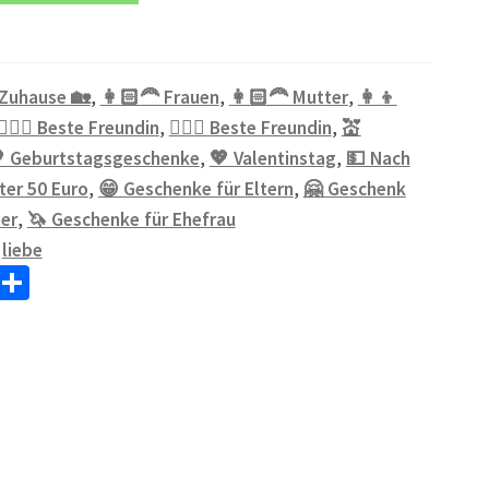
Zuhause 🏡
,
👩🏻‍🦰 Frauen
,
👩🏻‍🦰 Mutter
,
👩‍👦
👱🏻‍♀️ Beste Freundin
,
💁🏼‍♀️ Beste Freundin
,
💒
 Geburtstagsgeschenke
,
💖 Valentinstag
,
💵 Nach
ter 50 Euro
,
😁 Geschenke für Eltern
,
🤗 Geschenk
er
,
🦄 Geschenke für Ehefrau
:
liebe
W
Te
h
il
at
e
sA
n
p
p