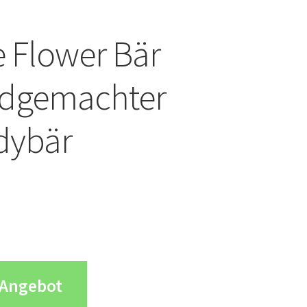
 Flower Bär
dgemachter
dybär
Angebot