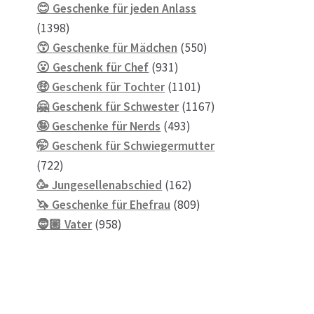
Produkte
😊 Geschenke für jeden Anlass
1398
1398
Produkte
550
😙 Geschenke für Mädchen
550
931
Produkte
😮 Geschenk für Chef
931
Produkte
1101
🤑 Geschenk für Tochter
1101
Produkte
1167
🤗 Geschenk für Schwester
1167
493
Produkte
🤪 Geschenke für Nerds
493
Produkte
🤭 Geschenk für Schwiegermutter
722
722
Produkte
162
🥳 Jungesellenabschied
162
Produkte
809
🦄 Geschenke für Ehefrau
809
958
Produkte
🧔🏽 Vater
958
Produkte