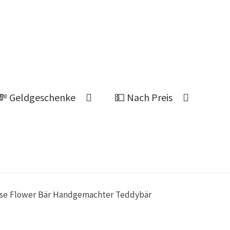
💸 Geldgeschenke
💵 Nach Preis
Ahnung welches Geschenk?
se Flower Bär Handgemachter Teddybär