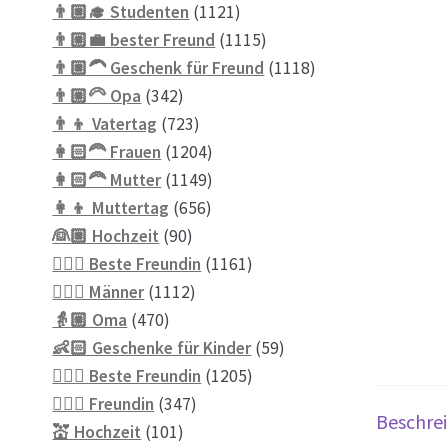
Produkte
1121
👨🏼‍🎓 Studenten
1121
Produkte
1115
👨🏼‍💼 bester Freund
1115
Produkte
1118
👨🏼‍🦱 Geschenk für Freund
1118
342
Produkte
👨🏼‍🦳 Opa
342
Produkte
723
👨‍👦 Vatertag
723
Produkte
1204
👩🏻‍🦰 Frauen
1204
Produkte
1149
👩🏻‍🦰 Mutter
1149
656
Produkte
👩‍👦 Muttertag
656
90
Produkte
👰🏼 Hochzeit
90
Produkte
1161
👱🏻‍♀️ Beste Freundin
1161
1112
Produkte
👱🏼‍♂️ Männer
1112
470
Produkte
👵🏼 Oma
470
Produkte
59
👶🏻 Geschenke für Kinder
59
1205
Produkte
💁🏼‍♀️ Beste Freundin
1205
347
Produkte
💁🏼‍♀️ Freundin
347
Beschre
101
Produkte
💒 Hochzeit
101