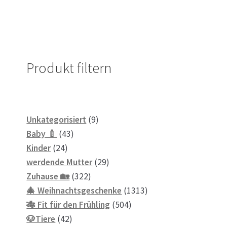
Produkt filtern
9
Unkategorisiert
9
43
Produkte
Baby 🍼
43
24
Produkte
Kinder
24
Produkte
29
werdende Mutter
29
322
Produkte
Zuhause 🏡
322
Produkte
1313
🎄 Weihnachtsgeschenke
1313
504
Produkte
🎋 Fit für den Frühling
504
42
Produkte
🐶Tiere
42