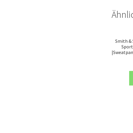
Ähnli
Smith &
Sport
|Sweatpant