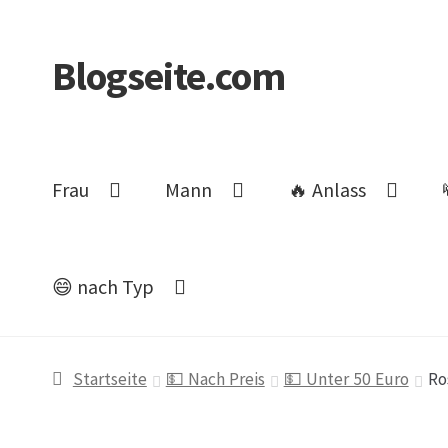
Blogseite.com
Zur
Zum
Navigation
Inhalt
springen
springen
Frau
Mann
🔥 Anlass
😄 nach Typ
Start
Datenschutzerklärung
Impressum
Keine 
Startseite
💵 Nach Preis
💵 Unter 50 Euro
Ro