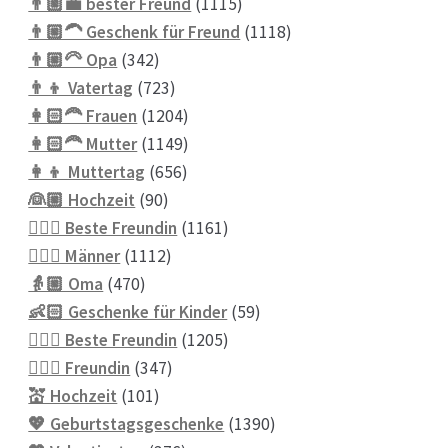
Produkte
1115
👨🏼‍💼 bester Freund
1115
Produkte
1118
👨🏼‍🦱 Geschenk für Freund
1118
342
Produkte
👨🏼‍🦳 Opa
342
Produkte
723
👨‍👦 Vatertag
723
Produkte
1204
👩🏻‍🦰 Frauen
1204
Produkte
1149
👩🏻‍🦰 Mutter
1149
656
Produkte
👩‍👦 Muttertag
656
90
Produkte
👰🏼 Hochzeit
90
Produkte
1161
👱🏻‍♀️ Beste Freundin
1161
1112
Produkte
👱🏼‍♂️ Männer
1112
470
Produkte
👵🏼 Oma
470
Produkte
59
👶🏻 Geschenke für Kinder
59
1205
Produkte
💁🏼‍♀️ Beste Freundin
1205
347
Produkte
💁🏼‍♀️ Freundin
347
101
Produkte
💒 Hochzeit
101
Produkte
1390
💖 Geburtstagsgeschenke
1390