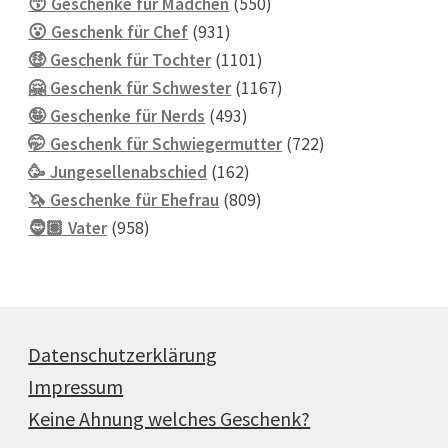
550
Produkte
😙 Geschenke für Mädchen
550
931
Produkte
😮 Geschenk für Chef
931
Produkte
1101
🤑 Geschenk für Tochter
1101
Produkte
1167
🤗 Geschenk für Schwester
1167
493
Produkte
🤪 Geschenke für Nerds
493
Produkte
722
🤭 Geschenk für Schwiegermutter
722
162
Produkte
🥳 Jungesellenabschied
162
Produkte
809
🦄 Geschenke für Ehefrau
809
958
Produkte
🧔🏽 Vater
958
Produkte
Datenschutzerklärung
Impressum
Keine Ahnung welches Geschenk?