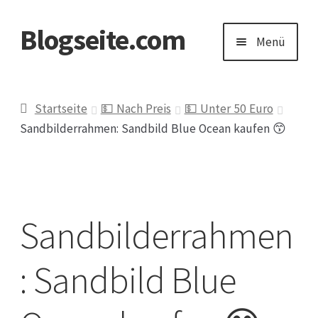
Blogseite.com
Zur
Zum
Menü
Navigation
Inhalt
springen
springen
Start
Startseite
💵 Nach Preis
💵 Unter 50 Euro
Sandbilderrahmen: Sandbild Blue Ocean kaufen 😙
Datenschutzerklärung
Impressum
Sandbilderrahmen
Keine Ahnung welches Geschenk?
: Sandbild Blue