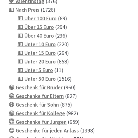
376
Produkte
💖 Valentinstag
376
1726
Produkte
💵 Nach Preis
1726
Produkte
69
💵 Über 100 Euro
69
Produkte
294
💵 Über 35 Euro
294
Produkte
236
💵 Über 40 Euro
236
Produkte
220
💵 Unter 10 Euro
220
Produkte
264
💵 Unter 15 Euro
264
Produkte
658
💵 Unter 20 Euro
658
11
Produkte
💵 Unter 5 Euro
11
Produkte
1516
💵 Unter 50 Euro
1516
Produkte
960
😁 Geschenk für Bruder
960
Produkte
827
😁 Geschenke für Eltern
827
875
Produkte
😃 Geschenk für Sohn
875
Produkte
982
😄 Geschenk für Kollege
982
Produkte
659
😇 Geschenke für Jungen
659
Produkte
1398
😊 Geschenke für jeden Anlass
1398