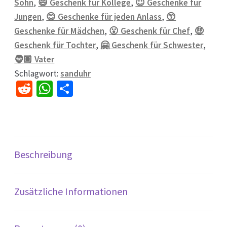
Sohn
,
😄 Geschenk für Kollege
,
😇 Geschenke für
Jungen
,
😊 Geschenke für jeden Anlass
,
😙
Geschenke für Mädchen
,
😮 Geschenk für Chef
,
🤑
Geschenk für Tochter
,
🤗 Geschenk für Schwester
,
🧔🏽 Vater
Schlagwort:
sanduhr
R
W
Te
e
h
il
d
at
e
di
sA
n
t
p
Beschreibung
p
Zusätzliche Informationen