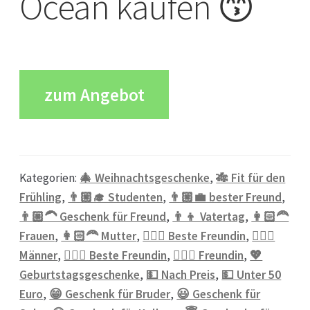
Ocean kaufen 😙
zum Angebot
Kategorien:
🎄 Weihnachtsgeschenke
,
🎋 Fit für den
Frühling
,
👨🏼‍🎓 Studenten
,
👨🏼‍💼 bester Freund
,
👨🏼‍🦱 Geschenk für Freund
,
👨‍👦 Vatertag
,
👩🏻‍🦰
Frauen
,
👩🏻‍🦰 Mutter
,
👱🏻‍♀️ Beste Freundin
,
👱🏼‍♂️
Männer
,
💁🏼‍♀️ Beste Freundin
,
💁🏼‍♀️ Freundin
,
💖
Geburtstagsgeschenke
,
💵 Nach Preis
,
💵 Unter 50
Euro
,
😁 Geschenk für Bruder
,
😃 Geschenk für