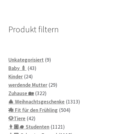
Produkt filtern
9
Unkategorisiert
9
43
Produkte
Baby 🍼
43
24
Produkte
Kinder
24
Produkte
29
werdende Mutter
29
322
Produkte
Zuhause 🏡
322
Produkte
1313
🎄 Weihnachtsgeschenke
1313
504
Produkte
🎋 Fit für den Frühling
504
42
Produkte
🐶Tiere
42
Produkte
1121
👨🏼‍🎓 Studenten
1121