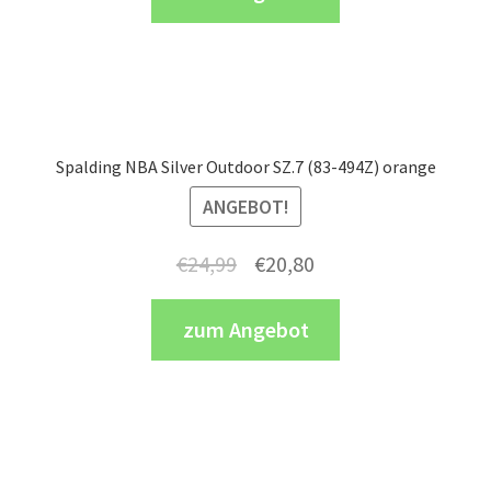
Spalding NBA Silver Outdoor SZ.7 (83-494Z) orange
ANGEBOT!
Ursprünglicher
Aktueller
€
24,99
€
20,80
Preis
Preis
zum Angebot
war:
ist:
€24,99
€20,80.