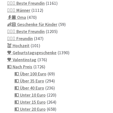
Produkte
1161
👱🏻‍♀️ Beste Freundin
1161
1112
Produkte
👱🏼‍♂️ Männer
1112
470
Produkte
👵🏼 Oma
470
Produkte
59
👶🏻 Geschenke für Kinder
59
1205
Produkte
💁🏼‍♀️ Beste Freundin
1205
347
Produkte
💁🏼‍♀️ Freundin
347
101
Produkte
💒 Hochzeit
101
Produkte
1390
💖 Geburtstagsgeschenke
1390
376
Produkte
💖 Valentinstag
376
1726
Produkte
💵 Nach Preis
1726
Produkte
69
💵 Über 100 Euro
69
Produkte
294
💵 Über 35 Euro
294
Produkte
236
💵 Über 40 Euro
236
Produkte
220
💵 Unter 10 Euro
220
Produkte
264
💵 Unter 15 Euro
264
Produkte
658
💵 Unter 20 Euro
658