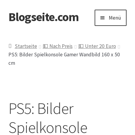
Blogseite.com
Zur
Zum
Menü
Navigation
Inhalt
springen
springen
Start
Startseite
💵 Nach Preis
💵 Unter 20 Euro
PS5: Bilder Spielkonsole Gamer Wandbild 160 x 50
Datenschutzerklärung
cm
Impressum
Keine Ahnung welches Geschenk?
PS5: Bilder
Spielkonsole