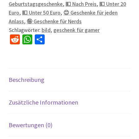
Geburtstagsgeschenke
,
💵 Nach Preis
,
💵 Unter 20
Euro
,
💵 Unter 50 Euro
,
😊 Geschenke für jeden
Anlass
,
🤪 Geschenke für Nerds
Schlagwörter:
bild
,
geschenk für gamer
R
W
Te
e
h
il
d
at
e
di
sA
n
t
p
Beschreibung
p
Zusätzliche Informationen
Bewertungen (0)