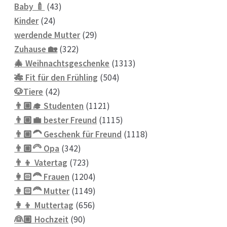
43
Produkte
Baby 🍼
43
24
Produkte
Kinder
24
Produkte
29
werdende Mutter
29
322
Produkte
Zuhause 🏡
322
Produkte
1313
🎄 Weihnachtsgeschenke
1313
504
Produkte
🎋 Fit für den Frühling
504
42
Produkte
🐶Tiere
42
Produkte
1121
👨🏼‍🎓 Studenten
1121
Produkte
1115
👨🏼‍💼 bester Freund
1115
Produkte
1118
👨🏼‍🦱 Geschenk für Freund
1118
342
Produkte
👨🏼‍🦳 Opa
342
Produkte
723
👨‍👦 Vatertag
723
Produkte
1204
👩🏻‍🦰 Frauen
1204
Produkte
1149
👩🏻‍🦰 Mutter
1149
656
Produkte
👩‍👦 Muttertag
656
90
Produkte
👰🏼 Hochzeit
90