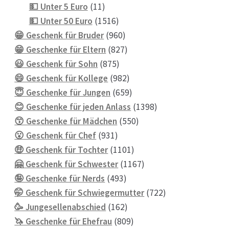
11
Produkte
💵 Unter 5 Euro
11
Produkte
1516
💵 Unter 50 Euro
1516
Produkte
960
😁 Geschenk für Bruder
960
Produkte
827
😁 Geschenke für Eltern
827
875
Produkte
😃 Geschenk für Sohn
875
Produkte
982
😄 Geschenk für Kollege
982
Produkte
659
😇 Geschenke für Jungen
659
Produkte
1398
😊 Geschenke für jeden Anlass
1398
550
Produkte
😙 Geschenke für Mädchen
550
931
Produkte
😮 Geschenk für Chef
931
Produkte
1101
🤑 Geschenk für Tochter
1101
Produkte
1167
🤗 Geschenk für Schwester
1167
493
Produkte
🤪 Geschenke für Nerds
493
Produkte
722
🤭 Geschenk für Schwiegermutter
722
162
Produkte
🥳 Jungesellenabschied
162
Produkte
809
🦄 Geschenke für Ehefrau
809