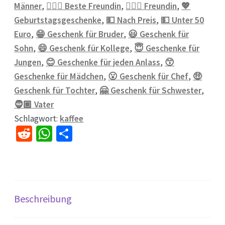
Männer
,
💁🏼‍♀️ Beste Freundin
,
💁🏼‍♀️ Freundin
,
💖
Geburtstagsgeschenke
,
💵 Nach Preis
,
💵 Unter 50
Euro
,
😁 Geschenk für Bruder
,
😃 Geschenk für
Sohn
,
😄 Geschenk für Kollege
,
😇 Geschenke für
Jungen
,
😊 Geschenke für jeden Anlass
,
😙
Geschenke für Mädchen
,
😮 Geschenk für Chef
,
🤑
Geschenk für Tochter
,
🤗 Geschenk für Schwester
,
🧔🏽 Vater
Schlagwort:
kaffee
R
W
Te
e
h
il
d
at
e
di
sA
n
t
p
Beschreibung
p