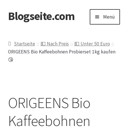
Blogseite.com
Zur
Zum
Menü
Navigation
Inhalt
springen
springen
Start
Startseite
💵 Nach Preis
💵 Unter 50 Euro
ORIGEENS Bio Kaffeebohnen Probierset 1kg kaufen
Datenschutzerklärung
😘
Impressum
Keine Ahnung welches Geschenk?
ORIGEENS Bio
Kaffeebohnen