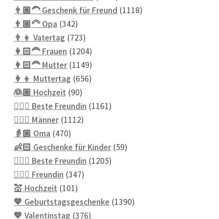
Produkte
1118
👨🏼‍🦱 Geschenk für Freund
1118
342
Produkte
👨🏼‍🦳 Opa
342
Produkte
723
👨‍👦 Vatertag
723
Produkte
1204
👩🏻‍🦰 Frauen
1204
Produkte
1149
👩🏻‍🦰 Mutter
1149
656
Produkte
👩‍👦 Muttertag
656
90
Produkte
👰🏼 Hochzeit
90
Produkte
1161
👱🏻‍♀️ Beste Freundin
1161
1112
Produkte
👱🏼‍♂️ Männer
1112
470
Produkte
👵🏼 Oma
470
Produkte
59
👶🏻 Geschenke für Kinder
59
1205
Produkte
💁🏼‍♀️ Beste Freundin
1205
347
Produkte
💁🏼‍♀️ Freundin
347
101
Produkte
💒 Hochzeit
101
Produkte
1390
💖 Geburtstagsgeschenke
1390
376
Produkte
💖 Valentinstag
376