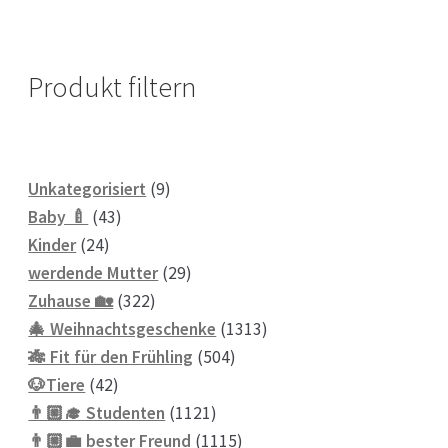
Produkt filtern
9
Unkategorisiert
9
43
Produkte
Baby 🍼
43
24
Produkte
Kinder
24
Produkte
29
werdende Mutter
29
322
Produkte
Zuhause 🏡
322
Produkte
1313
🎄 Weihnachtsgeschenke
1313
504
Produkte
🎋 Fit für den Frühling
504
42
Produkte
🐶Tiere
42
Produkte
1121
👨🏼‍🎓 Studenten
1121
Produkte
1115
👨🏼‍💼 bester Freund
1115