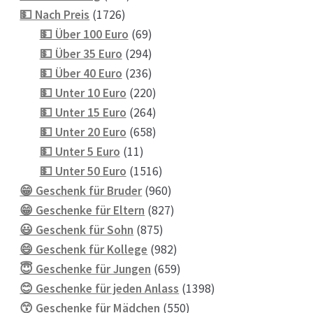
1726
Produkte
💵 Nach Preis
1726
Produkte
69
💵 Über 100 Euro
69
Produkte
294
💵 Über 35 Euro
294
Produkte
236
💵 Über 40 Euro
236
Produkte
220
💵 Unter 10 Euro
220
Produkte
264
💵 Unter 15 Euro
264
Produkte
658
💵 Unter 20 Euro
658
11
Produkte
💵 Unter 5 Euro
11
Produkte
1516
💵 Unter 50 Euro
1516
Produkte
960
😁 Geschenk für Bruder
960
Produkte
827
😁 Geschenke für Eltern
827
875
Produkte
😃 Geschenk für Sohn
875
Produkte
982
😄 Geschenk für Kollege
982
Produkte
659
😇 Geschenke für Jungen
659
Produkte
1398
😊 Geschenke für jeden Anlass
1398
550
Produkte
😙 Geschenke für Mädchen
550