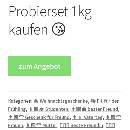
Probierset 1kg
kaufen 😘
zum Angebot
Kategorien:
🎄 Weihnachtsgeschenke
,
🎋 Fit für den
Frühling
,
👨🏼‍🎓 Studenten
,
👨🏼‍💼 bester Freund
,
👨🏼‍🦱 Geschenk für Freund
,
👨‍👦 Vatertag
,
👩🏻‍🦰
Frauen
,
👩🏻‍🦰 Mutter
,
👱🏻‍♀️ Beste Freundin
,
👱🏼‍♂️