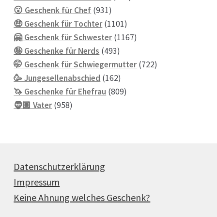
931
Produkte
😮 Geschenk für Chef
931
Produkte
1101
🤑 Geschenk für Tochter
1101
Produkte
1167
🤗 Geschenk für Schwester
1167
493
Produkte
🤪 Geschenke für Nerds
493
Produkte
722
🤭 Geschenk für Schwiegermutter
722
162
Produkte
🥳 Jungesellenabschied
162
Produkte
809
🦄 Geschenke für Ehefrau
809
958
Produkte
🧔🏽 Vater
958
Produkte
Datenschutzerklärung
Impressum
Keine Ahnung welches Geschenk?