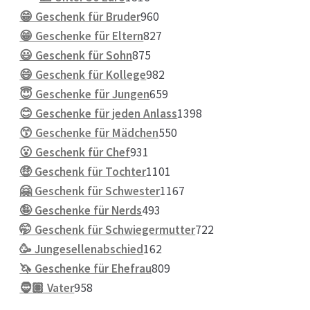
Produkte
960
😁 Geschenk für Bruder
960
Produkte
827
😁 Geschenke für Eltern
827
875
Produkte
😃 Geschenk für Sohn
875
Produkte
982
😄 Geschenk für Kollege
982
Produkte
659
😇 Geschenke für Jungen
659
Produkte
1398
😊 Geschenke für jeden Anlass
1398
550
Produkte
😙 Geschenke für Mädchen
550
931
Produkte
😮 Geschenk für Chef
931
Produkte
1101
🤑 Geschenk für Tochter
1101
Produkte
1167
🤗 Geschenk für Schwester
1167
493
Produkte
🤪 Geschenke für Nerds
493
Produkte
722
🤭 Geschenk für Schwiegermutter
722
162
Produkte
🥳 Jungesellenabschied
162
Produkte
809
🦄 Geschenke für Ehefrau
809
958
Produkte
🧔🏽 Vater
958
Produkte