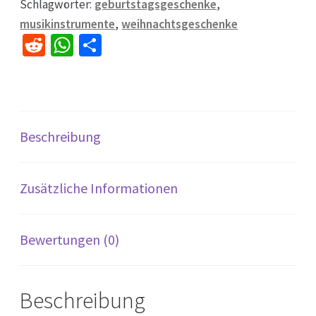
Schlagwörter:
geburtstagsgeschenke
,
musikinstrumente
,
weihnachtsgeschenke
R
W
Te
e
h
il
d
at
e
di
sA
n
t
p
Beschreibung
p
Zusätzliche Informationen
Bewertungen (0)
Beschreibung