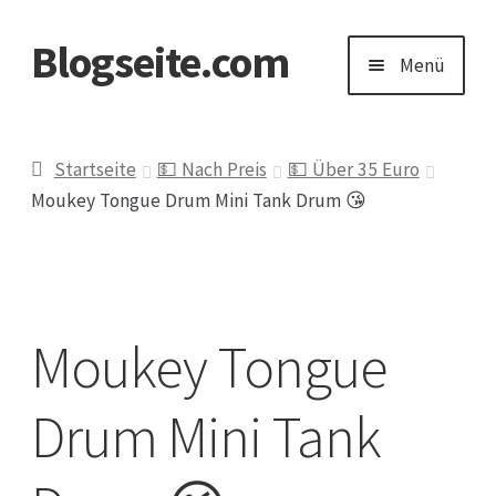
Blogseite.com
Zur
Zum
Menü
Navigation
Inhalt
springen
springen
Start
Startseite
💵 Nach Preis
💵 Über 35 Euro
Moukey Tongue Drum Mini Tank Drum 😘
Datenschutzerklärung
Impressum
Moukey Tongue
Keine Ahnung welches Geschenk?
Drum Mini Tank