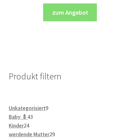
zum Angebot
Produkt filtern
9
Unkategorisiert
9
43
Produkte
Baby 🍼
43
24
Produkte
Kinder
24
Produkte
29
werdende Mutter
29