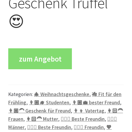
Geschenk Trüffel
😍
zum Angebot
Kategorien:
🎄 Weihnachtsgeschenke
,
🎋 Fit für den
Frühling
,
👨🏼‍🎓 Studenten
,
👨🏼‍💼 bester Freund
,
👨🏼‍🦱 Geschenk für Freund
,
👨‍👦 Vatertag
,
👩🏻‍🦰
Frauen
,
👩🏻‍🦰 Mutter
,
👱🏻‍♀️ Beste Freundin
,
👱🏼‍♂️
Männer
,
💁🏼‍♀️ Beste Freundin
,
💁🏼‍♀️ Freundin
,
💖