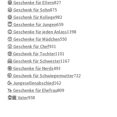
Produkte
827
😁 Geschenke für Eltern
827
875
Produkte
😃 Geschenk für Sohn
875
Produkte
982
😄 Geschenk für Kollege
982
Produkte
659
😇 Geschenke für Jungen
659
Produkte
1398
😊 Geschenke für jeden Anlass
1398
550
Produkte
😙 Geschenke für Mädchen
550
931
Produkte
😮 Geschenk für Chef
931
Produkte
1101
🤑 Geschenk für Tochter
1101
Produkte
1167
🤗 Geschenk für Schwester
1167
493
Produkte
🤪 Geschenke für Nerds
493
Produkte
722
🤭 Geschenk für Schwiegermutter
722
162
Produkte
🥳 Jungesellenabschied
162
Produkte
809
🦄 Geschenke für Ehefrau
809
958
Produkte
🧔🏽 Vater
958
Produkte