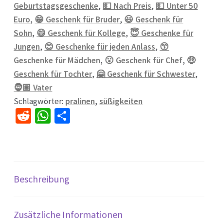
Geburtstagsgeschenke
,
💵 Nach Preis
,
💵 Unter 50
Euro
,
😁 Geschenk für Bruder
,
😃 Geschenk für
Sohn
,
😄 Geschenk für Kollege
,
😇 Geschenke für
Jungen
,
😊 Geschenke für jeden Anlass
,
😙
Geschenke für Mädchen
,
😮 Geschenk für Chef
,
🤑
Geschenk für Tochter
,
🤗 Geschenk für Schwester
,
🧔🏽 Vater
Schlagwörter:
pralinen
,
süßigkeiten
R
W
Te
e
h
il
d
at
e
di
sA
n
t
p
Beschreibung
p
Zusätzliche Informationen