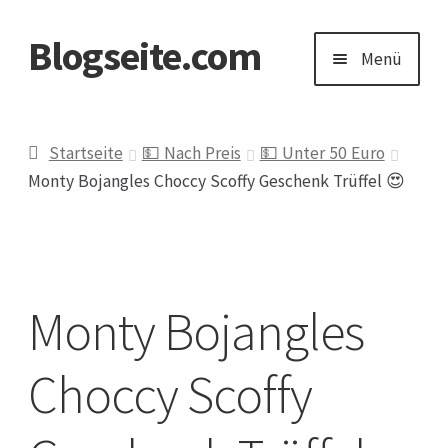
Blogseite.com
Zur
Zum
Menü
Navigation
Inhalt
springen
springen
Start
Startseite
💵 Nach Preis
💵 Unter 50 Euro
Monty Bojangles Choccy Scoffy Geschenk Trüffel 😍
Datenschutzerklärung
Impressum
Monty Bojangles
Keine Ahnung welches Geschenk?
Choccy Scoffy