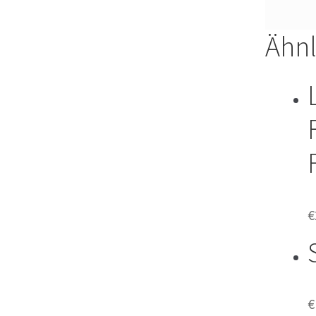
Ähnl
€
€