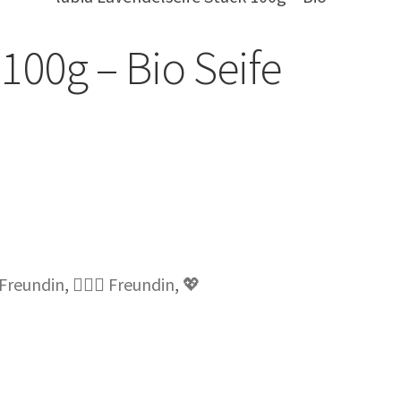
100g – Bio Seife
e Freundin
,
💁🏼‍♀️ Freundin
,
💖