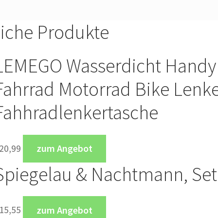
iche Produkte
LEMEGO Wasserdicht Handyh
Fahrrad Motorrad Bike Lenk
Fahhradlenkertasche
20,99
zum Angebot
Spiegelau & Nachtmann, Set, 
15,55
zum Angebot