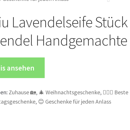
iu Lavendelseife Stück 
vendel Handgemachte
is ansehen
ien:
Zuhause 🏡
,
🎄 Weihnachtsgeschenke
,
💁🏼‍♀️ Best
tagsgeschenke
,
😊 Geschenke für jeden Anlass