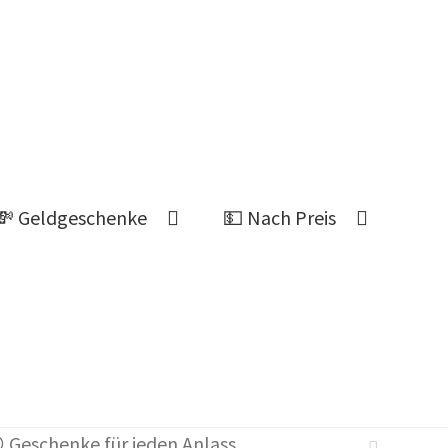
💸 Geldgeschenke
💵 Nach Preis
Ahnung welches Geschenk?
 Geschenke für jeden Anlass