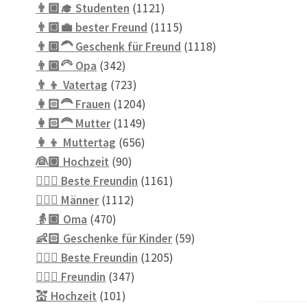
Produkte
1121
👨🏼‍🎓 Studenten
1121
Produkte
1115
👨🏼‍💼 bester Freund
1115
Produkte
1118
👨🏼‍🦱 Geschenk für Freund
1118
342
Produkte
👨🏼‍🦳 Opa
342
Produkte
723
👨‍👦 Vatertag
723
Produkte
1204
👩🏻‍🦰 Frauen
1204
Produkte
1149
👩🏻‍🦰 Mutter
1149
656
Produkte
👩‍👦 Muttertag
656
90
Produkte
👰🏼 Hochzeit
90
Produkte
1161
👱🏻‍♀️ Beste Freundin
1161
1112
Produkte
👱🏼‍♂️ Männer
1112
470
Produkte
👵🏼 Oma
470
Produkte
59
👶🏻 Geschenke für Kinder
59
1205
Produkte
💁🏼‍♀️ Beste Freundin
1205
347
Produkte
💁🏼‍♀️ Freundin
347
101
Produkte
💒 Hochzeit
101