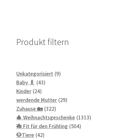
Produkt filtern
9
Unkategorisiert
9
43
Produkte
Baby 🍼
43
24
Produkte
Kinder
24
Produkte
29
werdende Mutter
29
322
Produkte
Zuhause 🏡
322
Produkte
1313
🎄 Weihnachtsgeschenke
1313
504
Produkte
🎋 Fit für den Frühling
504
42
Produkte
🐶Tiere
42