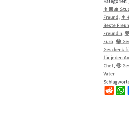
Kategorien:
👨🏼‍🎓 Stu
Freund
,
👨‍
Beste Freun
Freundin
,

Euro
,
😁 Ge
Geschenk fü
für jeden A
Chef
,
🤑 Ge
Vater
Schlagwört
R
e
d
di
t