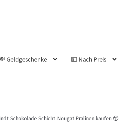
💸 Geldgeschenke
💵 Nach Preis
Ahnung welches Geschenk?
indt Schokolade Schicht-Nougat Pralinen kaufen 😙