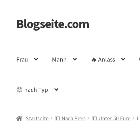
Blogseite.com
Zur
Zum
Navigation
Inhalt
springen
springen
Frau
Mann
🔥 Anlass
😄 nach Typ
Start
Datenschutzerklärung
Impressum
Keine 
Startseite
💵 Nach Preis
💵 Unter 50 Euro
L