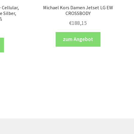
 Cellular,
Michael Kors Damen Jetset LG EW
 Silber,
CROSSBODY
ß
€
188,15
zum Angebot