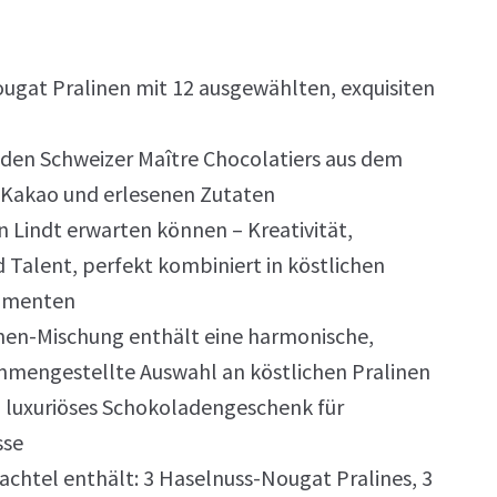
p
ougat Pralinen mit 12 ausgewählten, exquisiten
 den Schweizer Maître Chocolatiers aus dem
 Kakao und erlesenen Zutaten
on Lindt erwarten können – Kreativität,
 Talent, perfekt kombiniert in köstlichen
omenten
inen-Mischung enthält eine harmonische,
ammengestellte Auswahl an köstlichen Pralinen
in luxuriöses Schokoladengeschenk für
sse
achtel enthält: 3 Haselnuss-Nougat Pralines, 3