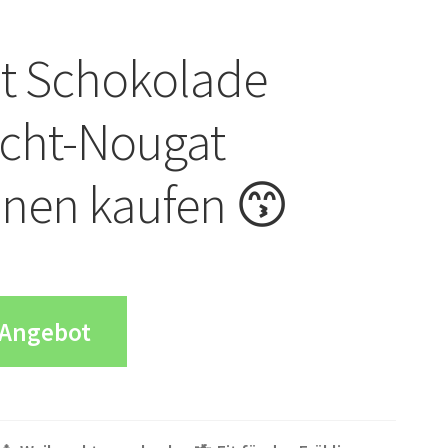
t Schokolade
icht-Nougat
inen kaufen 😙
Angebot