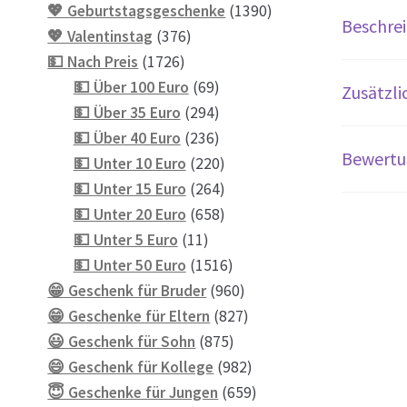
Produkte
1390
💖 Geburtstagsgeschenke
1390
Beschre
376
Produkte
💖 Valentinstag
376
1726
Produkte
💵 Nach Preis
1726
Produkte
69
💵 Über 100 Euro
69
Zusätzli
Produkte
294
💵 Über 35 Euro
294
Produkte
236
💵 Über 40 Euro
236
Bewertu
Produkte
220
💵 Unter 10 Euro
220
Produkte
264
💵 Unter 15 Euro
264
Produkte
658
💵 Unter 20 Euro
658
11
Produkte
💵 Unter 5 Euro
11
Produkte
1516
💵 Unter 50 Euro
1516
Produkte
960
😁 Geschenk für Bruder
960
Produkte
827
😁 Geschenke für Eltern
827
875
Produkte
😃 Geschenk für Sohn
875
Produkte
982
😄 Geschenk für Kollege
982
Produkte
659
😇 Geschenke für Jungen
659