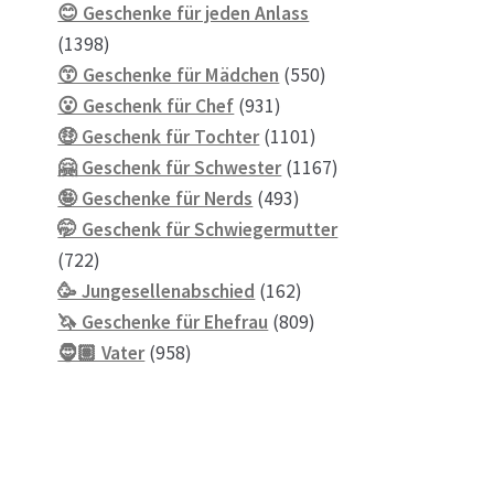
Produkte
😊 Geschenke für jeden Anlass
1398
1398
Produkte
550
😙 Geschenke für Mädchen
550
931
Produkte
😮 Geschenk für Chef
931
Produkte
1101
🤑 Geschenk für Tochter
1101
Produkte
1167
🤗 Geschenk für Schwester
1167
493
Produkte
🤪 Geschenke für Nerds
493
Produkte
🤭 Geschenk für Schwiegermutter
722
722
Produkte
162
🥳 Jungesellenabschied
162
Produkte
809
🦄 Geschenke für Ehefrau
809
958
Produkte
🧔🏽 Vater
958
Produkte