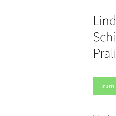
Lind
Sch
Pral
zum 