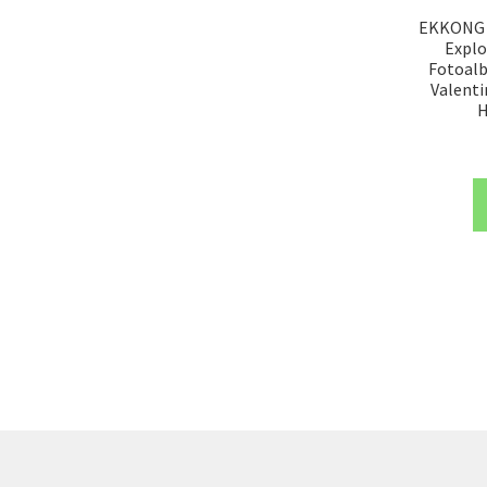
EKKONG K
Explo
Fotoal
Valenti
H