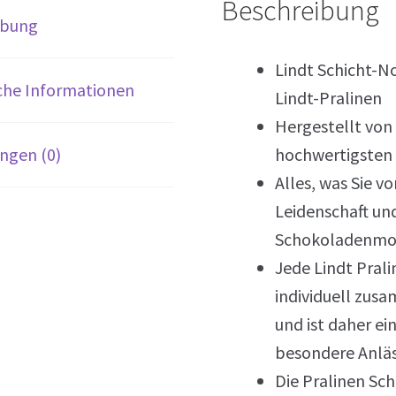
Beschreibung
ibung
Lindt Schicht-N
che Informationen
Lindt-Pralinen
Hergestellt von
ngen (0)
hochwertigsten
Alles, was Sie v
Leidenschaft und
Schokoladenm
Jede Lindt Pral
individuell zus
und ist daher e
besondere Anlä
Die Pralinen Sch