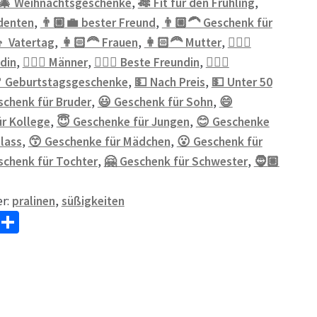
🎄 Weihnachtsgeschenke
,
🎋 Fit für den Frühling
,
denten
,
👨🏼‍💼 bester Freund
,
👨🏼‍🦱 Geschenk für
👦 Vatertag
,
👩🏻‍🦰 Frauen
,
👩🏻‍🦰 Mutter
,
👱🏻‍♀️
din
,
👱🏼‍♂️ Männer
,
💁🏼‍♀️ Beste Freundin
,
💁🏼‍♀️
 Geburtstagsgeschenke
,
💵 Nach Preis
,
💵 Unter 50
schenk für Bruder
,
😃 Geschenk für Sohn
,
😄
r Kollege
,
😇 Geschenke für Jungen
,
😊 Geschenke
nlass
,
😙 Geschenke für Mädchen
,
😮 Geschenk für
schenk für Tochter
,
🤗 Geschenk für Schwester
,
🧔🏽
er:
pralinen
,
süßigkeiten
W
Te
h
il
at
e
sA
n
p