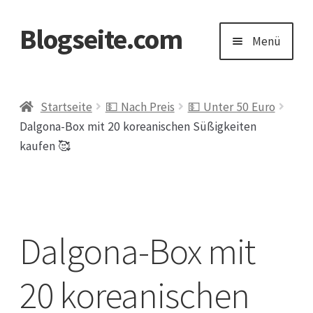
Blogseite.com
Zur
Zum
Menü
Navigation
Inhalt
springen
springen
Start
Startseite
💵 Nach Preis
💵 Unter 50 Euro
Dalgona-Box mit 20 koreanischen Süßigkeiten
Datenschutzerklärung
kaufen 🥰
Impressum
Keine Ahnung welches Geschenk?
Dalgona-Box mit
20 koreanischen