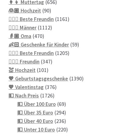
656
Produkte
👩‍👦 Muttertag
656
90
Produkte
👰🏼 Hochzeit
90
Produkte
1161
👱🏻‍♀️ Beste Freundin
1161
1112
Produkte
👱🏼‍♂️ Männer
1112
470
Produkte
👵🏼 Oma
470
Produkte
59
👶🏻 Geschenke für Kinder
59
1205
Produkte
💁🏼‍♀️ Beste Freundin
1205
347
Produkte
💁🏼‍♀️ Freundin
347
101
Produkte
💒 Hochzeit
101
Produkte
1390
💖 Geburtstagsgeschenke
1390
376
Produkte
💖 Valentinstag
376
1726
Produkte
💵 Nach Preis
1726
Produkte
69
💵 Über 100 Euro
69
Produkte
294
💵 Über 35 Euro
294
Produkte
236
💵 Über 40 Euro
236
Produkte
220
💵 Unter 10 Euro
220