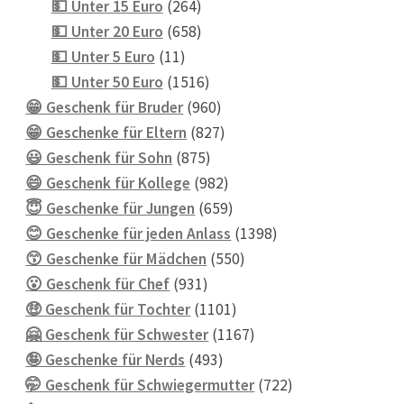
Produkte
264
💵 Unter 15 Euro
264
Produkte
658
💵 Unter 20 Euro
658
11
Produkte
💵 Unter 5 Euro
11
Produkte
1516
💵 Unter 50 Euro
1516
Produkte
960
😁 Geschenk für Bruder
960
Produkte
827
😁 Geschenke für Eltern
827
875
Produkte
😃 Geschenk für Sohn
875
Produkte
982
😄 Geschenk für Kollege
982
Produkte
659
😇 Geschenke für Jungen
659
Produkte
1398
😊 Geschenke für jeden Anlass
1398
550
Produkte
😙 Geschenke für Mädchen
550
931
Produkte
😮 Geschenk für Chef
931
Produkte
1101
🤑 Geschenk für Tochter
1101
Produkte
1167
🤗 Geschenk für Schwester
1167
493
Produkte
🤪 Geschenke für Nerds
493
Produkte
722
🤭 Geschenk für Schwiegermutter
722