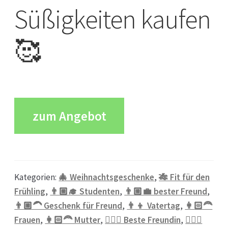
Süßigkeiten kaufen
🥰
zum Angebot
Kategorien:
🎄 Weihnachtsgeschenke
,
🎋 Fit für den
Frühling
,
👨🏼‍🎓 Studenten
,
👨🏼‍💼 bester Freund
,
👨🏼‍🦱 Geschenk für Freund
,
👨‍👦 Vatertag
,
👩🏻‍🦰
Frauen
,
👩🏻‍🦰 Mutter
,
👱🏻‍♀️ Beste Freundin
,
👱🏼‍♂️