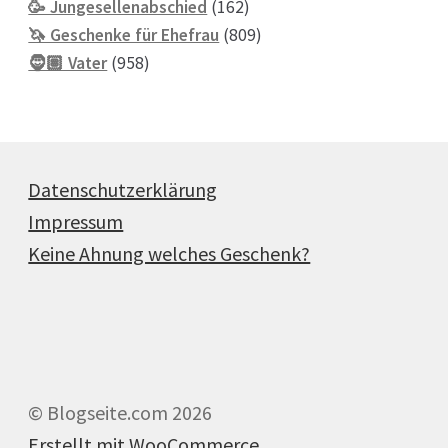
162
Produkte
🥳 Jungesellenabschied
162
Produkte
809
🦄 Geschenke für Ehefrau
809
958
Produkte
🧔🏽 Vater
958
Produkte
Datenschutzerklärung
Impressum
Keine Ahnung welches Geschenk?
© Blogseite.com 2026
Erstellt mit WooCommerce
.