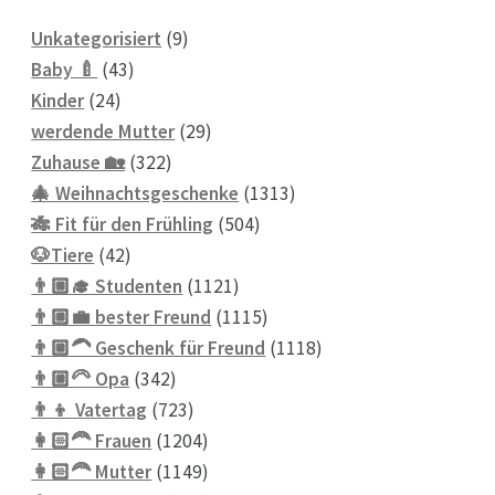
9
Unkategorisiert
9
43
Produkte
Baby 🍼
43
24
Produkte
Kinder
24
Produkte
29
werdende Mutter
29
322
Produkte
Zuhause 🏡
322
Produkte
1313
🎄 Weihnachtsgeschenke
1313
504
Produkte
🎋 Fit für den Frühling
504
42
Produkte
🐶Tiere
42
Produkte
1121
👨🏼‍🎓 Studenten
1121
Produkte
1115
👨🏼‍💼 bester Freund
1115
Produkte
1118
👨🏼‍🦱 Geschenk für Freund
1118
342
Produkte
👨🏼‍🦳 Opa
342
Produkte
723
👨‍👦 Vatertag
723
Produkte
1204
👩🏻‍🦰 Frauen
1204
Produkte
1149
👩🏻‍🦰 Mutter
1149