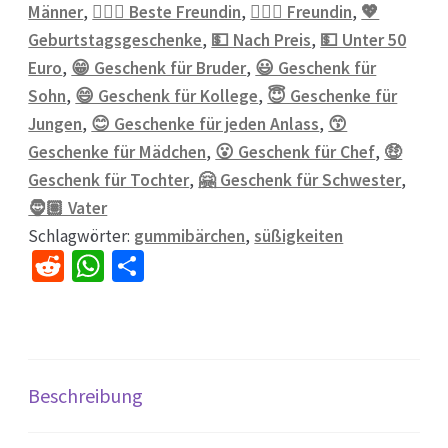
Männer
,
💁🏼‍♀️ Beste Freundin
,
💁🏼‍♀️ Freundin
,
💖
Geburtstagsgeschenke
,
💵 Nach Preis
,
💵 Unter 50
Euro
,
😁 Geschenk für Bruder
,
😃 Geschenk für
Sohn
,
😄 Geschenk für Kollege
,
😇 Geschenke für
Jungen
,
😊 Geschenke für jeden Anlass
,
😙
Geschenke für Mädchen
,
😮 Geschenk für Chef
,
🤑
Geschenk für Tochter
,
🤗 Geschenk für Schwester
,
🧔🏽 Vater
Schlagwörter:
gummibärchen
,
süßigkeiten
R
W
Te
e
h
il
d
at
e
di
sA
n
t
p
Beschreibung
p