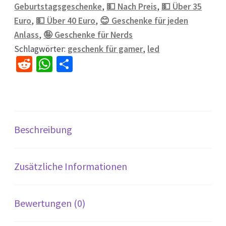
Geburtstagsgeschenke
,
💵 Nach Preis
,
💵 Über 35
Euro
,
💵 Über 40 Euro
,
😊 Geschenke für jeden
Anlass
,
🤪 Geschenke für Nerds
Schlagwörter:
geschenk für gamer
,
led
R
W
Te
e
h
il
d
at
e
di
sA
n
t
p
Beschreibung
p
Zusätzliche Informationen
Bewertungen (0)