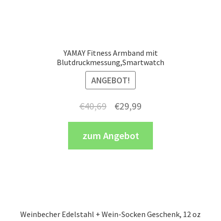
YAMAY Fitness Armband mit
Blutdruckmessung,Smartwatch
ANGEBOT!
Ursprünglicher
Aktueller
€
40,69
€
29,99
Preis
Preis
zum Angebot
war:
ist:
€40,69
€29,99.
Weinbecher Edelstahl + Wein-Socken Geschenk, 12 oz