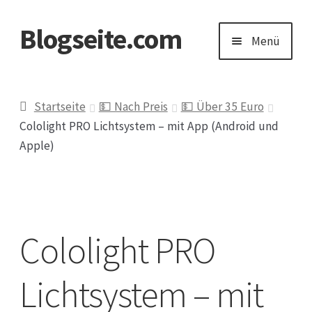
Blogseite.com
Zur
Zum
Menü
Navigation
Inhalt
springen
springen
Start
Startseite
💵 Nach Preis
💵 Über 35 Euro
Cololight PRO Lichtsystem – mit App (Android und
Datenschutzerklärung
Apple)
Impressum
Keine Ahnung welches Geschenk?
Cololight PRO
Lichtsystem – mit