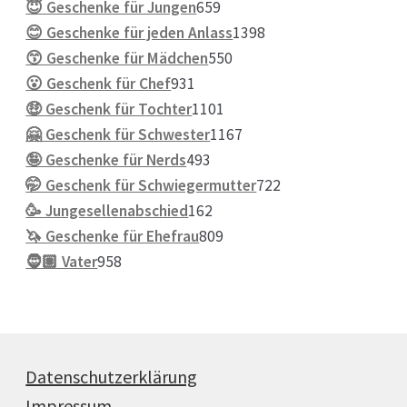
Produkte
659
😇 Geschenke für Jungen
659
Produkte
1398
😊 Geschenke für jeden Anlass
1398
550
Produkte
😙 Geschenke für Mädchen
550
931
Produkte
😮 Geschenk für Chef
931
Produkte
1101
🤑 Geschenk für Tochter
1101
Produkte
1167
🤗 Geschenk für Schwester
1167
493
Produkte
🤪 Geschenke für Nerds
493
Produkte
722
🤭 Geschenk für Schwiegermutter
722
162
Produkte
🥳 Jungesellenabschied
162
Produkte
809
🦄 Geschenke für Ehefrau
809
958
Produkte
🧔🏽 Vater
958
Produkte
Datenschutzerklärung
Impressum