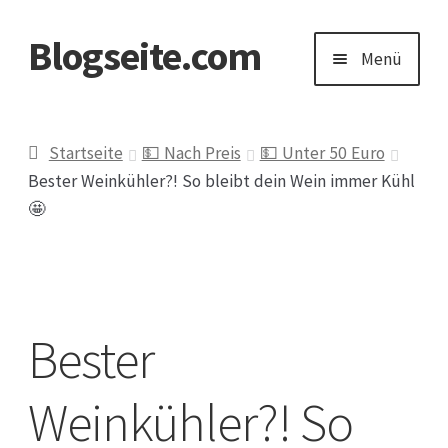
Blogseite.com
Zur
Zum
Menü
Navigation
Inhalt
springen
springen
Start
Startseite
💵 Nach Preis
💵 Unter 50 Euro
Bester Weinkühler?! So bleibt dein Wein immer Kühl
Datenschutzerklärung
🤩
Impressum
Keine Ahnung welches Geschenk?
Bester
Weinkühler?! So