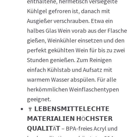
enthaltene, hermetisch versiegelte
Kühlgel gefroren ist, danach mit
Ausgießer verschrauben. Etwa ein
halbes Glas Wein vorab aus der Flasche
gießen, Weinkühler einsetzen und den
perfekt gekühlten Wein für bis zu zwei
Stunden genießen. Zum Reinigen
einfach Kühlstab und Aufsatz mit
warmem Wasser abspülen. Für alle
herkömmlichen Weinflaschentypen
geeignet.
🍷 𝗟𝗘𝗕𝗘𝗡𝗦𝗠𝗜𝗧𝗧𝗘𝗟𝗘𝗖𝗛𝗧𝗘
𝗠𝗔𝗧𝗘𝗥𝗜𝗔𝗟𝗜𝗘𝗡 𝗛Ö𝗖𝗛𝗦𝗧𝗘𝗥
𝗤𝗨𝗔𝗟𝗜𝗧Ä𝗧 – BPA-freies Acryl und