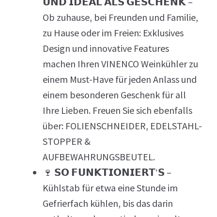
𝗨𝗡𝗗 𝗜𝗗𝗘𝗔𝗟 𝗔𝗟𝗦 𝗚𝗘𝗦𝗖𝗛𝗘𝗡𝗞 –
Ob zuhause, bei Freunden und Familie,
zu Hause oder im Freien: Exklusives
Design und innovative Features
machen Ihren VINENCO Weinkühler zu
einem Must-Have für jeden Anlass und
einem besonderen Geschenk für all
Ihre Lieben. Freuen Sie sich ebenfalls
über: FOLIENSCHNEIDER, EDELSTAHL-
STOPPER &
AUFBEWAHRUNGSBEUTEL.
🍷 𝗦𝗢 𝗙𝗨𝗡𝗞𝗧𝗜𝗢𝗡𝗜𝗘𝗥𝗧‘𝗦 –
Kühlstab für etwa eine Stunde im
Gefrierfach kühlen, bis das darin