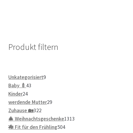
Produkt filtern
9
Unkategorisiert
9
43
Produkte
Baby 🍼
43
24
Produkte
Kinder
24
Produkte
29
werdende Mutter
29
322
Produkte
Zuhause 🏡
322
Produkte
1313
🎄 Weihnachtsgeschenke
1313
504
Produkte
🎋 Fit für den Frühling
504