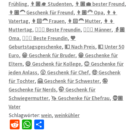
Frühling
,
👨🏼‍🎓 Studenten
,
👨🏼‍💼 bester Freund
,
👨🏼‍🦱 Geschenk für Freund
,
👨🏼‍🦳 Opa
,
👨‍👦
Vatertag
,
👩🏻‍🦰 Frauen
,
👩🏻‍🦰 Mutter
,
👩‍👦
Muttertag
,
👱🏻‍♀️ Beste Freundin
,
👱🏼‍♂️ Männer
,
👵🏼
Oma
,
💁🏼‍♀️ Beste Freundin
,
💖
Geburtstagsgeschenke
,
💵 Nach Preis
,
💵 Unter 50
Euro
,
😁 Geschenk für Bruder
,
😁 Geschenke für
Eltern
,
😄 Geschenk für Kollege
,
😊 Geschenke für
jeden Anlass
,
😮 Geschenk für Chef
,
🤑 Geschenk
für Tochter
,
🤗 Geschenk für Schwester
,
🤪
Geschenke für Nerds
,
🤭 Geschenk für
Schwiegermutter
,
🦄 Geschenke für Ehefrau
,
🧔🏽
Vater
Schlagwörter:
wein
,
weinkühler
R
W
Te
e
h
il