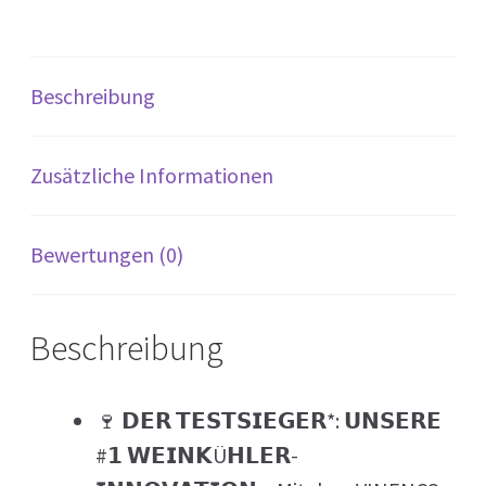
d
at
e
di
sA
n
t
p
Beschreibung
p
Zusätzliche Informationen
Bewertungen (0)
Beschreibung
🍷 𝗗𝗘𝗥 𝗧𝗘𝗦𝗧𝗦𝗜𝗘𝗚𝗘𝗥*: 𝗨𝗡𝗦𝗘𝗥𝗘
#𝟭 𝗪𝗘𝗜𝗡𝗞Ü𝗛𝗟𝗘𝗥-