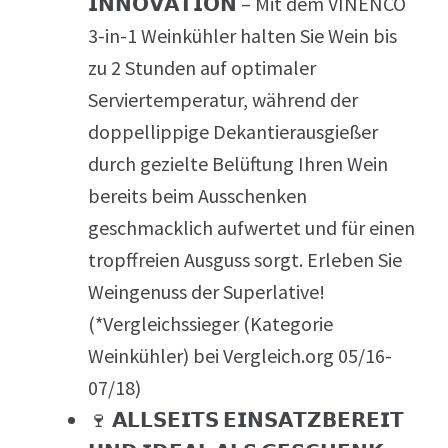
𝗜𝗡𝗡𝗢𝗩𝗔𝗧𝗜𝗢𝗡 – Mit dem VINENCO
3-in-1 Weinkühler halten Sie Wein bis
zu 2 Stunden auf optimaler
Serviertemperatur, während der
doppellippige Dekantierausgießer
durch gezielte Belüftung Ihren Wein
bereits beim Ausschenken
geschmacklich aufwertet und für einen
tropffreien Ausguss sorgt. Erleben Sie
Weingenuss der Superlative!
(*Vergleichssieger (Kategorie
Weinkühler) bei Vergleich.org 05/16-
07/18)
🍷 𝗔𝗟𝗟𝗦𝗘𝗜𝗧𝗦 𝗘𝗜𝗡𝗦𝗔𝗧𝗭𝗕𝗘𝗥𝗘𝗜𝗧