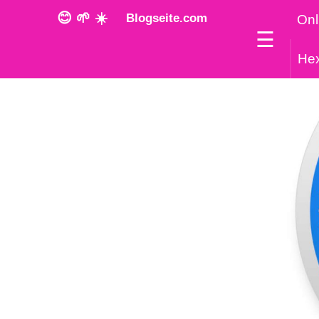
😊 🌱 ☀️
Blogseite.com
Onl
☰
He