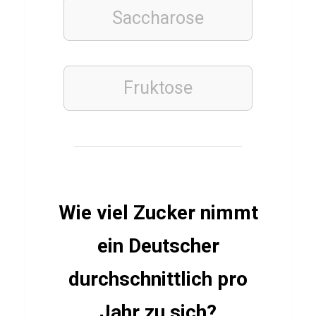
r
Saccharose
TIERE
Fruktose
S
e
e
s
t
e
Wie viel Zucker nimmt
r
n
ein Deutscher
Q
durchschnittlich pro
u
i
Jahr zu sich?