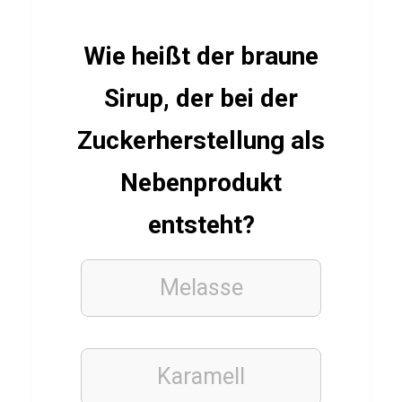
Q
u
Wie heißt der braune
i
Sirup, der bei der
z
T
Zuckerherstellung als
e
Nebenprodukt
s
t
entsteht?
ü
b
Melasse
e
r
C
a
Karamell
r