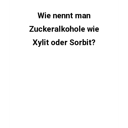
e
b
Wie nennt man
o
Zuckeralkohole wie
a
r
Xylit oder Sorbit?
d
i
n
g
)
DEUTSCH
ESSSEN
&
TRINKEN