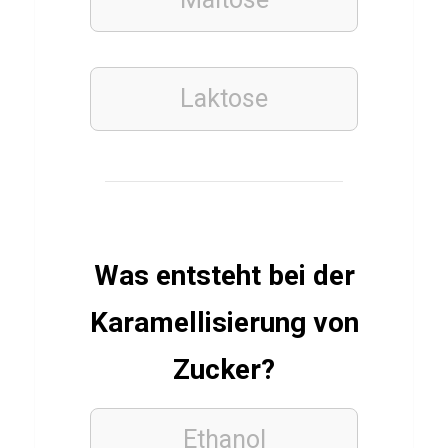
u
i
z
Laktose
ü
b
e
r
A
l
Was entsteht bei der
o
Karamellisierung von
o
G
Zucker?
o
b
Ethanol