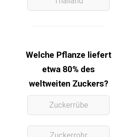
Thailand
z
ü
b
e
r
P
Welche Pflanze liefert
a
r
etwa 80% des
a
weltweiten Zuckers?
t
h
a
Zuckerrübe
FUSSBALLSPIELER
Zuckerrohr
Q