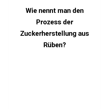
K
Wie nennt man den
i
l
Prozess der
l
Zuckerherstellung aus
e
r
Rüben?
I
n
s
t
i
n
c
t