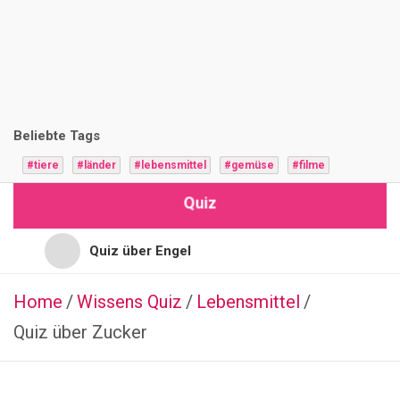
i
z
F
r
Beliebte Tags
a
#tiere
#länder
#lebensmittel
#gemüse
#filme
g
Quiz
e
n
Quiz über Engel
Quiz für Jugendliche
Home
Wissens Quiz
SCHAUSPIELER
Lebensmittel
Q
Quiz über Zucker
Quiz für Hochbegabte
u
i
Quiz für Vorschulkinder