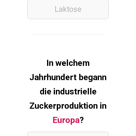
SCHAUSPIELER
Laktose
Q
u
i
z
ü
b
In welchem
e
r
Jahrhundert begann
M
die industrielle
e
r
Zuckerproduktion in
y
Europa
?
l
S