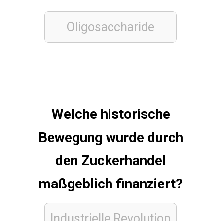
o
u
Oligosaccharide
l
a
d
e
Welche historische
BÜCHER
Q
Bewegung wurde durch
u
i
den Zuckerhandel
z
maßgeblich finanziert?
ü
b
e
Industrielle Revolution