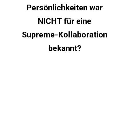
b
Persönlichkeiten war
e
r
NICHT für eine
Z
Supreme-Kollaboration
e
n
bekannt?
d
a
y
a
STÄDTE
Q
u
i