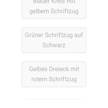
Blauer Kreis mit
s
u
gelbem Schriftzug
n
d
K
Grüner Schriftzug auf
o
Schwarz
s
t
e
n
Gelbes Dreieck mit
rotem Schriftzug
TECHNIK
I
n