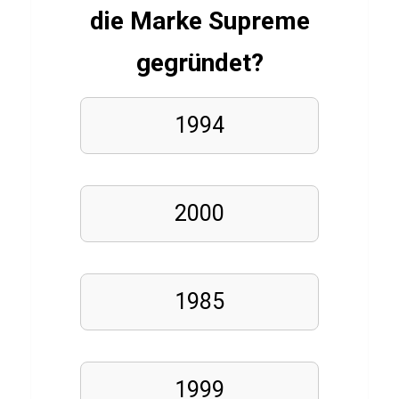
i
die Marke Supreme
z
T
gegründet?
e
s
1994
t
ü
b
2000
e
r
E
r
1985
n
ä
h
1999