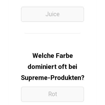
t
e
Juice
n
HIP-
HOP
Q
Welche Farbe
u
i
dominiert oft bei
z
Supreme-Produkten?
ü
b
e
Rot
r