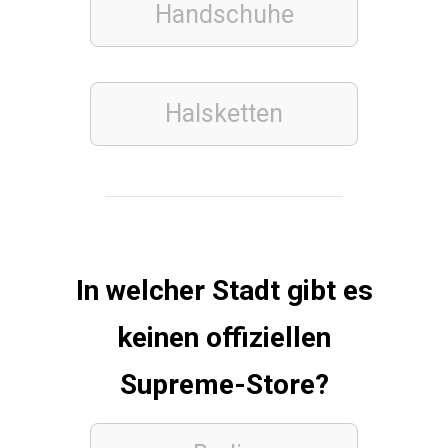
M
Handschuhe
a
n
a
Halsketten
LÄNDER
STÄDTE
S
p
In welcher Stadt gibt es
a
n
keinen offiziellen
i
Supreme-Store?
e
n
Q