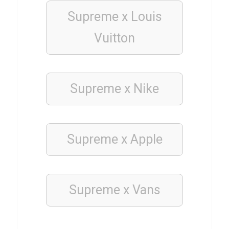
z
Supreme x Louis
ü
Vuitton
b
e
r
Supreme x Nike
M
a
d
r
Supreme x
Apple
i
d
Supreme x Vans
SPIELE
Q