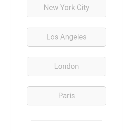
r
New York
City
c
a
Q
Los Angeles
u
i
z
London
PROMI
QUIZ
Paris
L
e
o
n
a