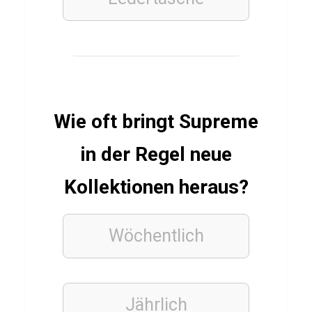
z
TRUE
CRIME
Q
u
Wie oft bringt Supreme
i
z
in der Regel neue
ü
Kollektionen heraus?
b
e
r
Wöchentlich
T
h
e
Jährlich