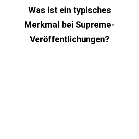
p
Was ist ein typisches
e
r
Merkmal bei Supreme-
h
e
Veröffentlichungen?
l
d
e
n
FILME
&
SERIEN
R
i
v