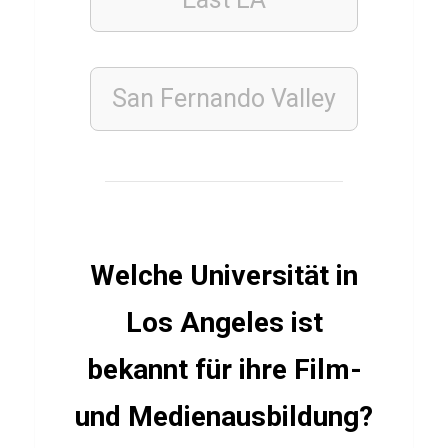
S
p
a
San Fernando Valley
r
g
e
l
Q
u
Welche Universität in
i
Los Angeles ist
z
bekannt für ihre Film-
DEUTSCH
und Medienausbildung?
ESSSEN
&