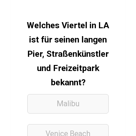
ü
b
e
Welches Viertel in LA
r
ist für seinen langen
P
a
Pier, Straßenkünstler
s
und Freizeitpark
s
a
bekannt?
g
i
Malibu
e
r
2
3
Venice Beach