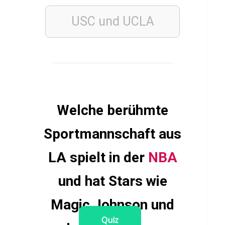
e
USC und UCLA
i
e
n
LEBENSMITTEL
Welche berühmte
Q
u
Sportmannschaft aus
i
LA spielt in der
NBA
z
ü
und hat Stars wie
b
e
Magic Johnson und
r
Quiz