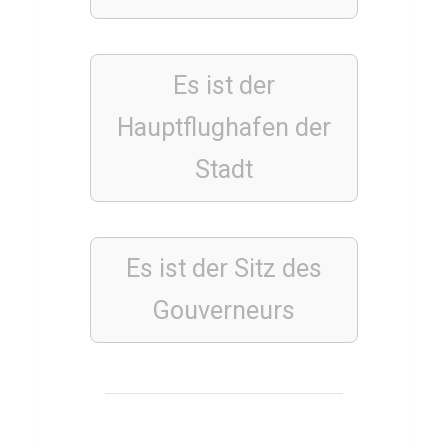
ü
b
e
Es ist der
r
Hauptflughafen der
A
Stadt
g
a
t
h
Es ist der Sitz des
a
Gouverneurs
C
h
r
i
s