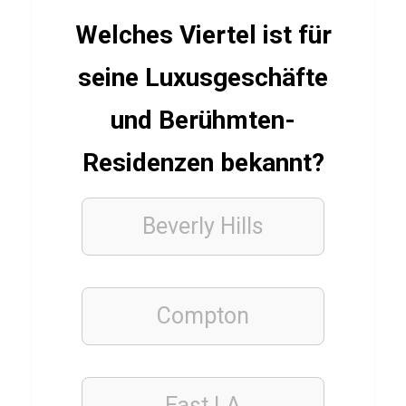
r
Welches Viertel ist für
t
i
seine Luxusgeschäfte
n
und Berühmten-
i
q
Residenzen bekannt?
u
e
Beverly Hills
Q
u
i
z
Compton
GEMÜSE
East LA
LEBENSMITTEL