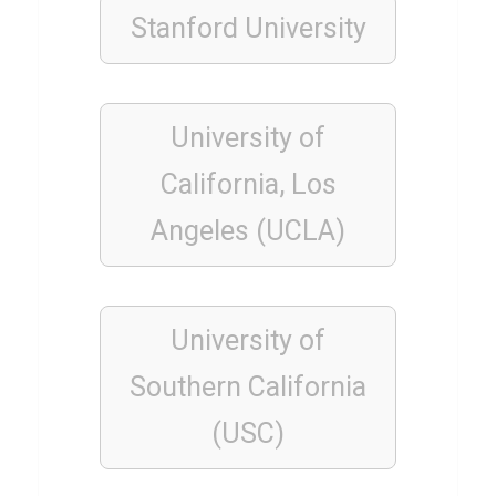
e
Stanford University
r
University of
ALLGEMEIN
Q
California, Los
u
i
Angeles (UCLA)
z
z
u
University of
P
Southern California
a
p
(USC)
a
g