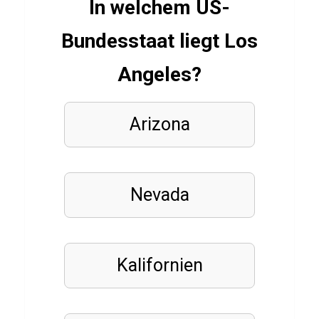
u
In welchem US-
z
Bundesstaat liegt Los
Angeles?
FUSSBALLVEREINE
Q
u
Arizona
i
z
ü
Nevada
b
e
r
Kalifornien
1
.
F