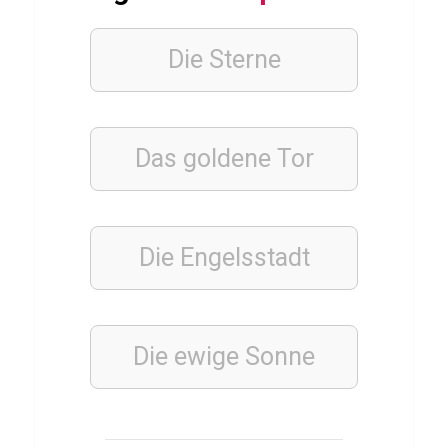
w
i
Die Sterne
s
s
e
Das goldene Tor
n
G
r
u
Die Engelsstadt
n
d
l
Die ewige
Sonne
a
g
e