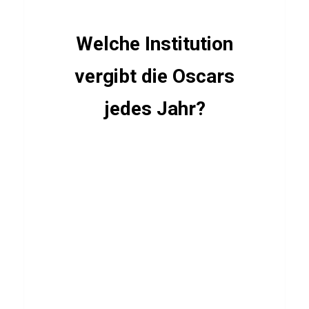
i
z
Welche Institution
ü
vergibt die Oscars
b
e
jedes Jahr?
r
T
h
o
n
g
Y
i
p