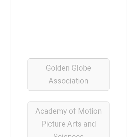
FILME
&
SERIEN
Q
u
i
z
Golden Globe
ü
b
Association
e
r
D
Academy of Motion
i
Picture Arts and
e
z
Sciences