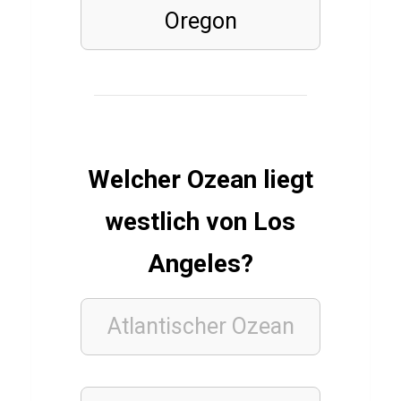
C
Oregon
L
o
k
L
e
Welcher Ozean liegt
i
p
westlich von Los
z
i
Angeles?
g
Atlantischer Ozean
FINANZEN
GELD
UND