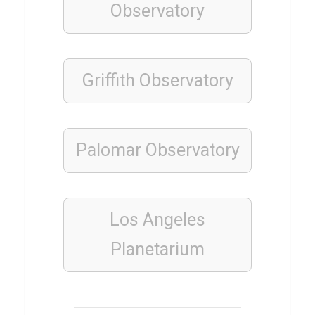
c
Observatory
r
i
p
Griffith Observatory
t
Q
u
i
Palomar Observatory
z
Los Angeles
BÜCHER
Q
Planetarium
u
i
z