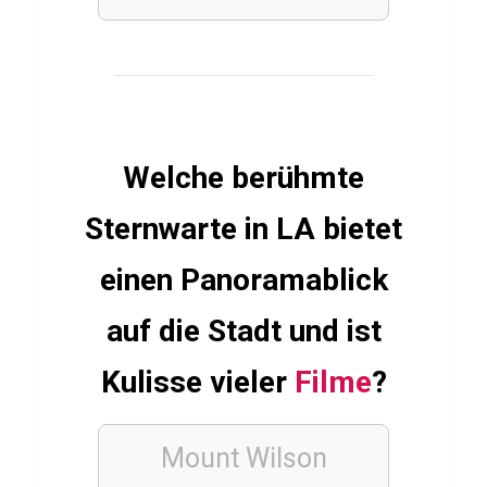
e
n
J
ä
g
Welche berühmte
e
r
Sternwarte in LA bietet
einen Panoramablick
TECHNIK
J
auf die Stadt und ist
a
Kulisse vieler
Filme
?
v
a
s
Mount Wilson