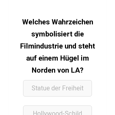
n
Welches Wahrzeichen
GESCHICHTE
Q
symbolisiert die
u
Filmindustrie und steht
i
z
auf einem Hügel im
ü
b
Norden von LA?
e
r
Statue der Freiheit
C
h
i
Hollywood-Schild
e