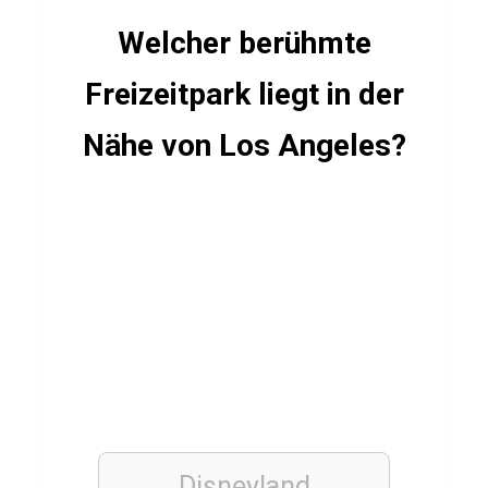
t
Welcher berühmte
i
Freizeitpark liegt in der
e
Nähe von Los Angeles?
ALLGEMEIN
Q
u
i
z
ü
b
e
r
R
Disneyland