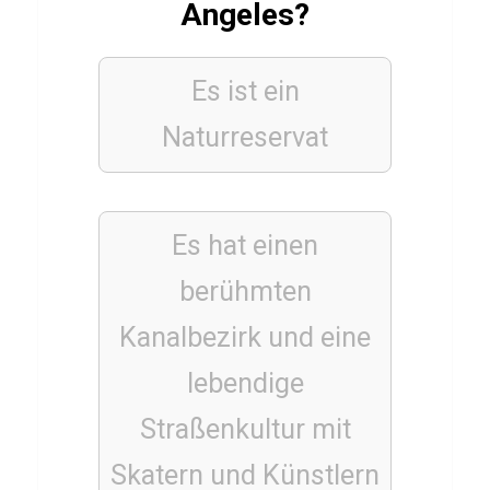
s
Angeles?
c
h
Es ist ein
u
Naturreservat
k
b
a
u
Es hat einen
m
berühmten
Kanalbezirk und eine
BÜCHER
lebendige
Q
u
Straßenkultur mit
i
Skatern und Künstlern
z