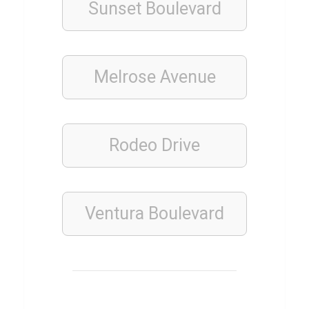
Sunset Boulevard
ü
b
e
Melrose Avenue
r
T
a
g
Rodeo Drive
i
n
e
Ventura Boulevard
LÄNDER
M
a