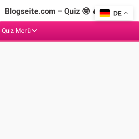
Skip
Blogseite.com – Quiz 🤓 🔥
to
DE
content
Quiz Menü
W
e
i
t
e
T
O
P
Q
u