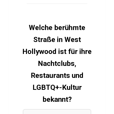
e
g
e
n
Welche berühmte
Q
u
Straße in West
i
Hollywood ist für ihre
z
Nachtclubs,
Restaurants und
ESSSEN
&
TRINKEN
LGBTQ+-Kultur
Q
u
bekannt?
i
z