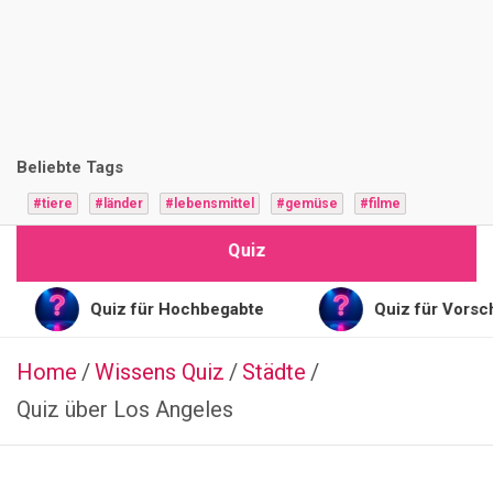
i
z
F
r
Beliebte Tags
a
#tiere
#länder
#lebensmittel
#gemüse
#filme
g
Quiz
e
n
Quiz für Hochbegabte
Quiz für Vorschulkinder
Home
Wissens Quiz
SCHAUSPIELER
Städte
Q
Quiz über Los Angeles
u
i