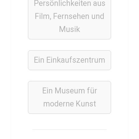
z
Persönlichkeiten aus
ü
Film, Fernsehen und
b
Musik
e
r
C
S
Ein Einkaufszentrum
G
O
Ein Museum für
ESSSEN
moderne
Kunst
&
TRINKEN
THAILÄNDISCH
Q
u