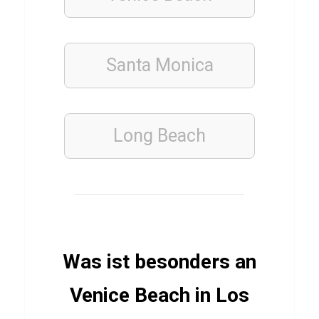
PFLANZEN
Santa Monica
Q
u
i
z
Long Beach
ü
b
e
r
K
Was ist besonders an
a
u
Venice Beach in Los
t