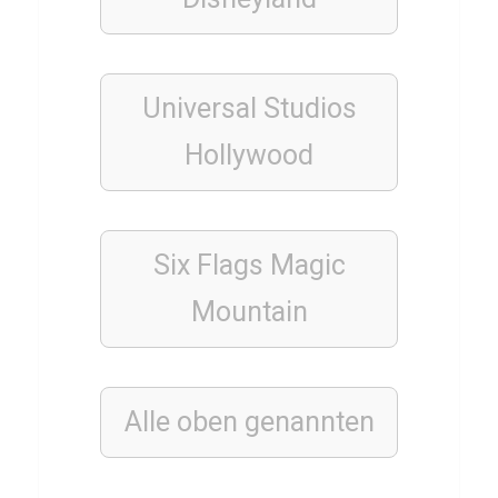
A
F
C
Universal
Studios
a
m
Hollywood
o
r
a
Six Flags Magic
Mountain
LÄNDER
N
o
Alle oben genannten
r
w