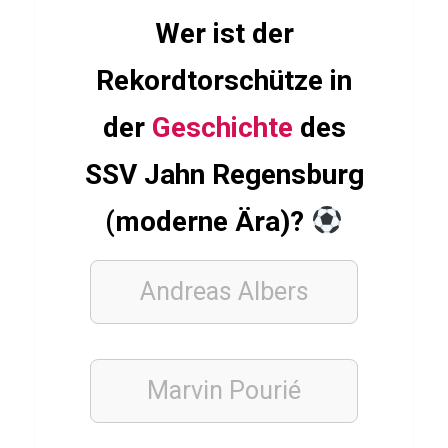
o
Wer ist der
n
Rekordtorschütze in
e
der
Geschichte
des
FUSSBALLSPIELER
SSV Jahn Regensburg
Q
u
(moderne Ära)?
i
z
Andreas Albers
ü
b
e
Marvin Pourié
r
A