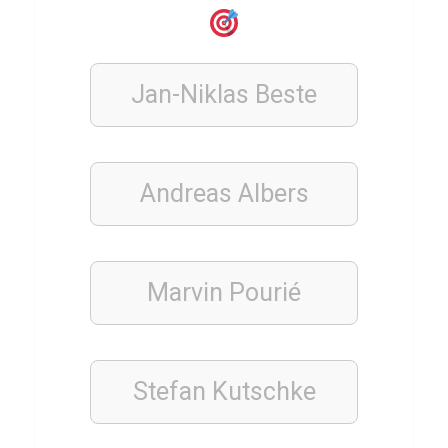
r
a
t
Jan-Niklas Beste
PFLANZEN
Q
Andreas Albers
u
i
z
Marvin Pourié
ü
b
e
Stefan Kutschke
r
K