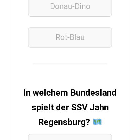
Donau-Dino
Q
u
i
z
Rot-Blau
PROMI
QUIZ
S
t
In welchem Bundesland
e
v
spielt der SSV Jahn
e
n
Regensburg?
S
p