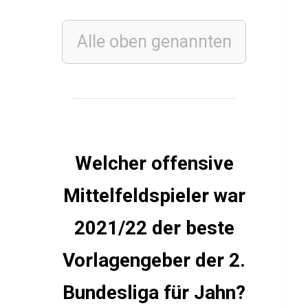
i
z
Alle oben genannten
ü
b
e
r
S
i
Welcher offensive
l
Mittelfeldspieler war
b
e
2021/22 der beste
r
Vorlagengeber der 2.
n
i
Bundesliga für Jahn?
t