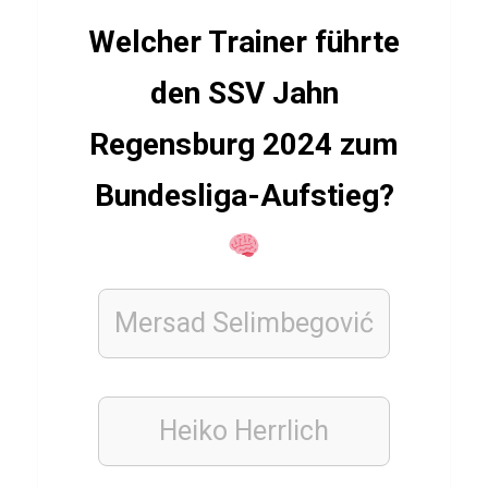
THAILÄNDISCH
Welcher Trainer führte
Q
u
den SSV Jahn
i
Regensburg 2024 zum
z
ü
Bundesliga-Aufstieg?
b
e
r
K
Mersad Selimbegović
h
a
o
Heiko Herrlich
M
o