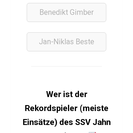
c
h
Benedikt Gimber
r
a
f
Jan-Niklas Beste
H
a
k
i
m
i
Wer ist der
Rekordspieler (meiste
LEBENSMITTEL
Einsätze) des SSV Jahn
Q
u