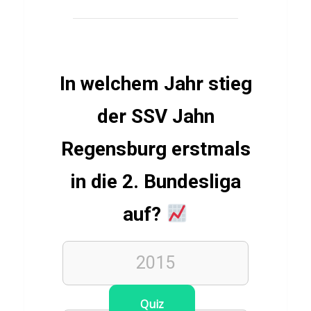
ü
m
m
e
In welchem Jahr stieg
l
der SSV Jahn
Regensburg erstmals
LEBENSMITTEL
Q
in die 2. Bundesliga
u
i
auf?
z
ü
2015
b
e
Quiz
r