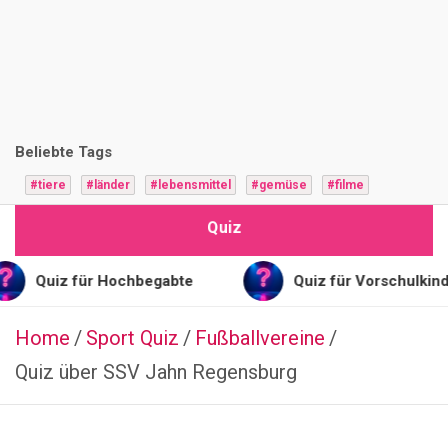
i
z
F
r
Beliebte Tags
a
#tiere
#länder
#lebensmittel
#gemüse
#filme
g
Quiz
e
n
 für Hochbegabte
Quiz für Vorschulkinder
Home
Sport Quiz
TIERE
Fußballvereine
G
Quiz über SSV Jahn Regensburg
r
i