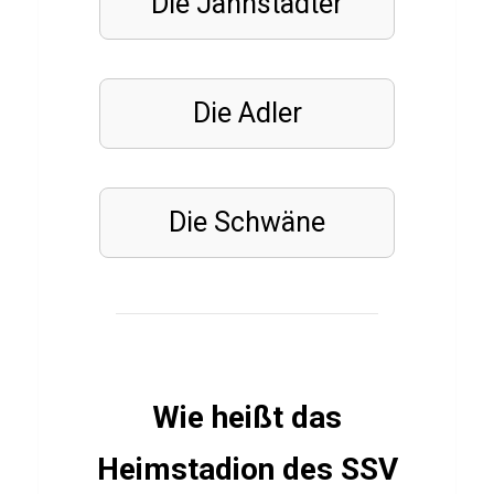
Die Jahnstädter
i
z
ü
b
Die Adler
e
r
V
Die Schwäne
o
l
t
a
i
r
Wie heißt das
e
Heimstadion des SSV