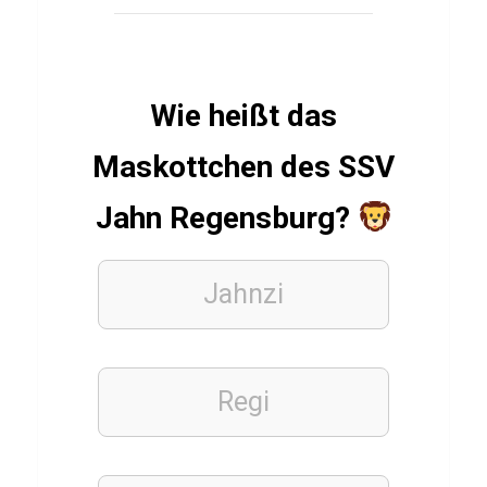
LEBENSMITTEL
L
a
u
Wie heißt das
c
Maskottchen des SSV
h
Q
Jahn Regensburg?
u
i
Jahnzi
z
SPIELE
Regi
C
S
2