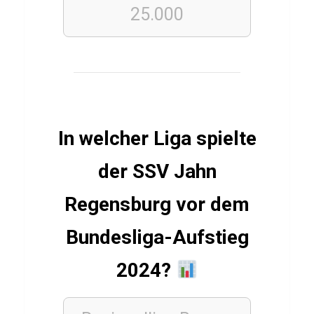
i
25.000
l
l
a
E
s
p
In welcher Liga spielte
a
ñ
der SSV Jahn
o
Regensburg vor dem
l
a
Bundesliga-Aufstieg
2024?
SPIELE
Q