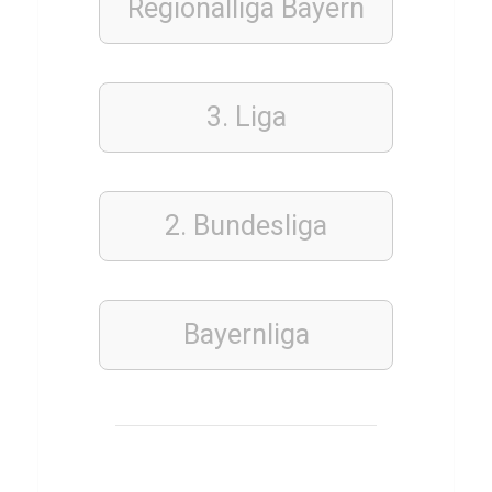
Regionalliga Bayern
u
i
z
3. Liga
ü
b
e
r
2. Bundesliga
H
e
a
Bayernliga
r
t
h
s
t