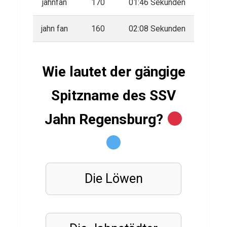
jahnfan
170
01:46 Sekunden
i
z
jahn fan
160
02:08 Sekunden
ü
b
e
Wie lautet der gängige
r
Spitzname des SSV
C
S
Jahn Regensburg?
G
O
Die Löwen
GESCHICHTE
Q
u