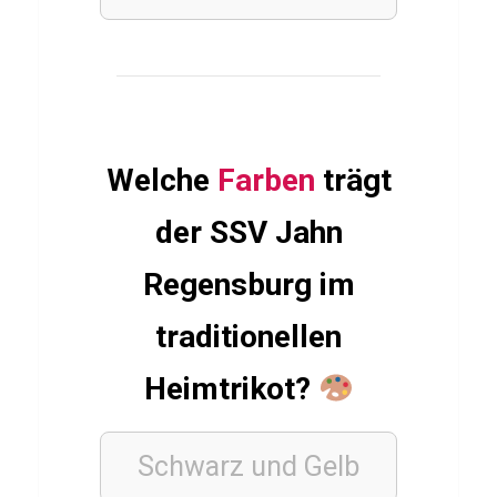
u
n
a
K
ö
Welche
Farben
trägt
l
n
der SSV Jahn
Regensburg im
STOFFE
traditionellen
Q
u
Heimtrikot?
i
z
Schwarz und Gelb
ü