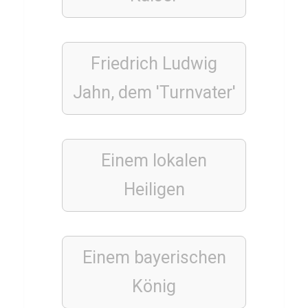
b
e
r
Friedrich Ludwig
M
i
Jahn, dem 'Turnvater'
n
e
s
Einem lokalen
t
Heiligen
r
o
n
e
Einem bayerischen
König