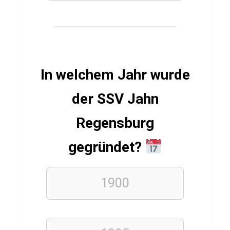
FUSSBALLVEREINE
Q
u
i
z
In welchem Jahr wurde
ü
b
der SSV Jahn
e
Regensburg
r
K
gegründet?
i
c
1900
k
e
r