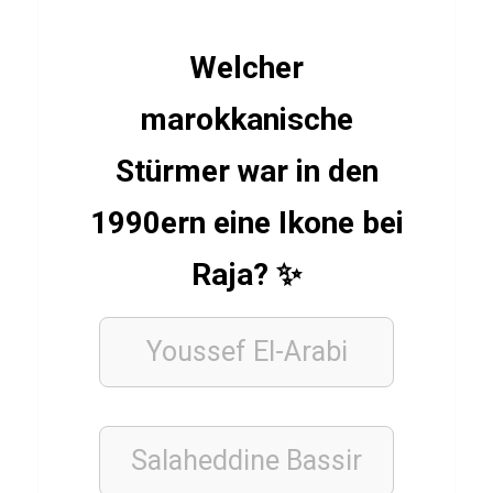
i
z
Welcher
ü
marokkanische
b
e
Stürmer war in den
r
1990ern eine Ikone bei
S
u
Raja? ✨
p
p
Youssef El-Arabi
e
FUSSBALLVEREINE
Salaheddine Bassir
Q