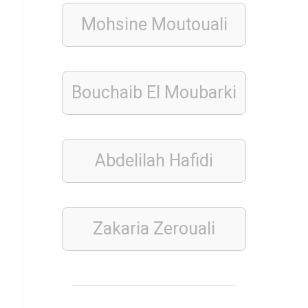
i
Mohsine Moutouali
l
e
P
a
Bouchaib El Moubarki
y
m
e
Abdelilah Hafidi
n
t
s
Zakaria Zerouali
LEBENSMITTEL
Q
u