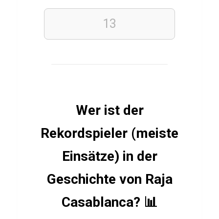
13
BANKEN UND
ZAHLUNGSMITTEL
FINANZEN
Q
u
i
z
Wer ist der
ü
Rekordspieler (meiste
b
e
Einsätze) in der
r
Geschichte von Raja
M
o
Casablanca? 📊
b