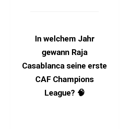
r
Q
u
i
In welchem Jahr
z
gewann Raja
Casablanca seine erste
LÄNDER
G
CAF Champions
r
ö
League? 🧠
n
l
a
n