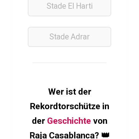
Stade El Harti
a
e
s
Stade Adrar
FINANZEN
WIRTSCHAFT
UND
WELTFINANZEN
Q
u
Wer ist der
i
Rekordtorschütze in
z
ü
der
Geschichte
von
b
e
Raja Casablanca? 👑