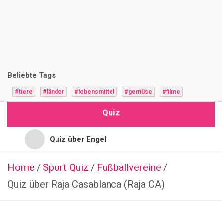
i
z
F
r
Beliebte Tags
a
#tiere
#länder
#lebensmittel
#gemüse
#filme
g
Quiz
e
n
Quiz über Engel
Quiz für Jugendliche
Home
Sport Quiz
SPIELE
Fußballvereine
Q
Quiz über Raja Casablanca (Raja CA)
Quiz für Hochbegabte
u
i
Quiz für Vorschulkinder