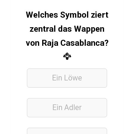
S
Welches Symbol ziert
t
e
zentral das Wappen
c
von Raja Casablanca?
h
a
🦅
p
f
Ein Löwe
e
l
Ein Adler
SCHULE
&
STUDIUM
P