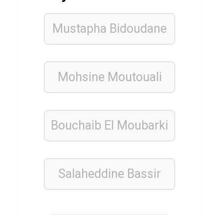
r
W
Mustapha Bidoudane
e
c
h
Mohsine Moutouali
s
e
l
k
Bouchaib El Moubarki
u
r
s
Salaheddine Bassir
e