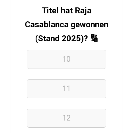
z
Titel hat Raja
Casablanca gewonnen
BAUWERKE
(Stand 2025)? 🔢
STÄDTE
B
i
10
g
B
e
11
n
Q
u
i
12
z