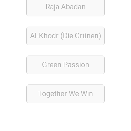
i
Raja Abadan
n
k
e
Al-Khodr (Die Grünen)
l
PFLANZEN
Green Passion
Q
u
i
Together We Win
z
ü
b
e
r