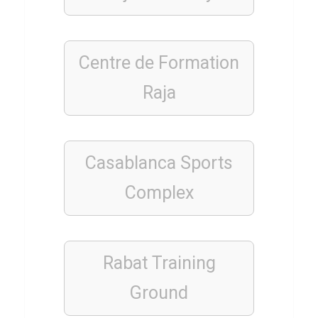
WISSENS
QUIZ
Q
Centre de Formation
u
i
Raja
z
z
u
Casablanca Sports
K
Complex
u
n
s
t
Rabat Training
m
Ground
ä