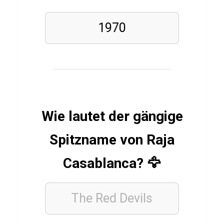
l
a
1970
d
j
i
STÄDTE
Wie lautet der gängige
Q
u
Spitzname von Raja
i
Casablanca? 🦅
z
ü
b
The Red Devils
e