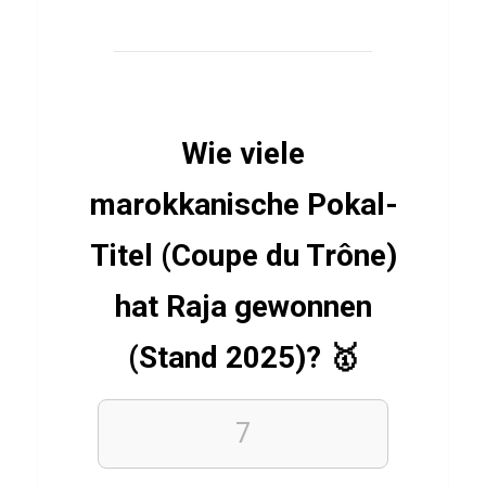
r
c
h
e
n
Wie viele
marokkanische Pokal-
CHINESISCH
Titel (Coupe du Trône)
ESSSEN
&
TRINKEN
hat Raja gewonnen
Q
u
(Stand 2025)? 🥇
i
z
7
ü
b