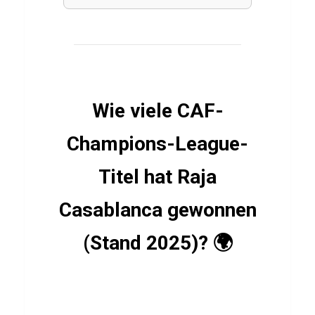
u
n
d
l
a
Wie viele CAF-
g
e
Champions-League-
n
Titel hat Raja
Casablanca gewonnen
SPRACHEN
Q
(Stand 2025)? 🌍
u
i
z