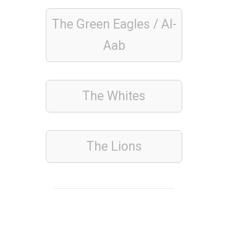
r
A
The Green Eagles / Al-
m
Aab
s
t
e
r
The Whites
d
a
m
The Lions
FUSSBALLSPIELER
Q
u
i