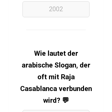
b
e
2002
r
G
r
ü
n
Wie lautet der
k
o
arabische Slogan, der
h
l
oft mit Raja
m
Casablanca verbunden
i
t
wird? 💬
P