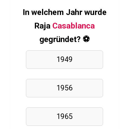
n
a
In welchem Jahr wurde
Raja
Casablanca
ESSSEN
gegründet? ⚽
&
TRINKEN
RUSSISCH
Q
1949
u
i
z
1956
ü
b
e
1965
r
O