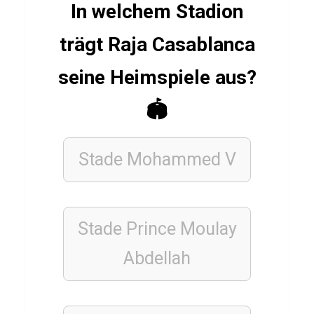
In welchem Stadion
z
ü
trägt Raja Casablanca
b
seine Heimspiele aus?
e
r
🏟️
E
d
Stade Mohammed V
e
r
s
o
Stade Prince Moulay
n
Abdellah
M
o
r