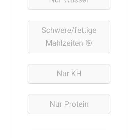
h
e
r
Schwere/fettige
Mahlzeiten 🎯
FINANZEN
WIRTSCHAFT
UND
WELTFINANZEN
Q
Nur KH
u
i
z
Nur Protein
ü
b
e