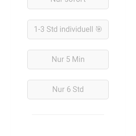
r
o
r
f
1-3 Std individuell 🎯
i
l
m
Nur 5 Min
e
Q
u
Nur 6 Std
i
z
ESSSEN
&
TRINKEN