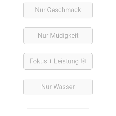
i
z
Nur Geschmack
PFLANZEN
Nur Müdigkeit
Q
u
i
z
Fokus + Leistung 🎯
ü
b
e
Nur Wasser
r
B
i
l