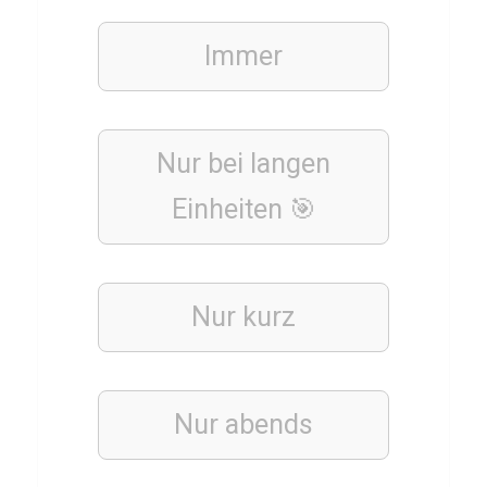
e
Immer
r
T
o
n
Nur bei langen
i
Einheiten 🎯
K
r
o
Nur kurz
o
s
Nur abends
FINANZEN
WIRTSCHAFT
UND