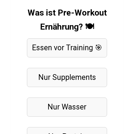
Was ist Pre-Workout
LEBENSMITTEL
Q
Ernährung? 🍽️
u
i
Essen
vor Training 🎯
z
ü
b
Nur
e
Supplements
r
S
c
Nur
Wasser
h
w
e