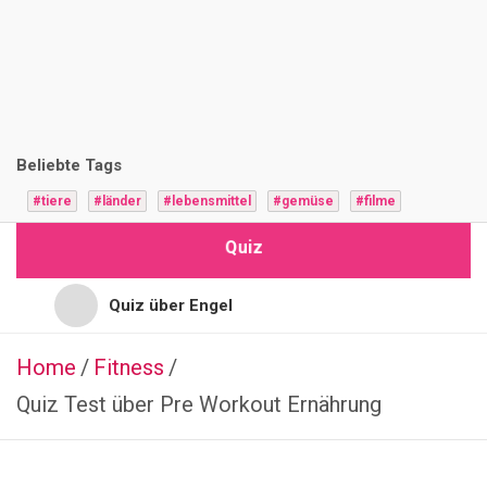
i
z
F
r
Beliebte Tags
a
#tiere
#länder
#lebensmittel
#gemüse
#filme
g
Quiz
e
n
Quiz über Engel
Quiz für Jugendliche
Home
Fitness
PFLANZEN
Q
Quiz Test über Pre Workout Ernährung
Quiz für Hochbegabte
u
i
Quiz für Vorschulkinder