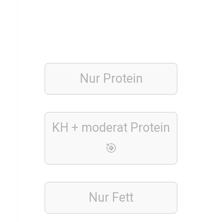
N
u
t
e
l
Nur Protein
l
a
Q
u
KH + moderat Protein
i
🎯
z
GESCHICHTE
Nur Fett
Q
u