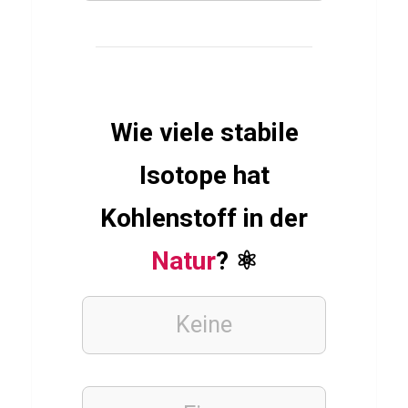
SPIELE
Q
u
i
Wie viele stabile
z
ü
Isotope hat
b
e
Kohlenstoff in der
r
Natur
? ⚛️
G
r
a
Keine
d
i
u