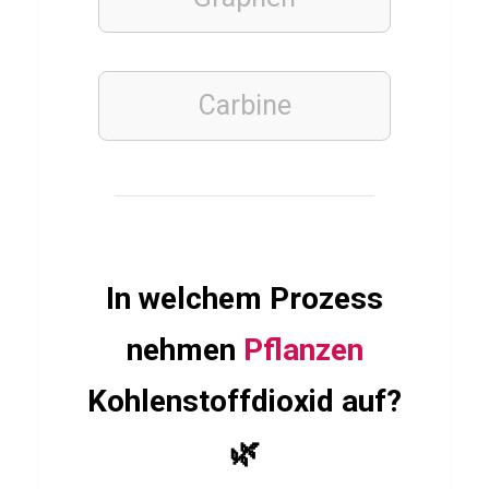
u
i
z
Carbine
ü
b
e
r
M
e
In welchem Prozess
m
e
nehmen
Pflanzen
n
Kohlenstoffdioxid auf?
t
o
🌿