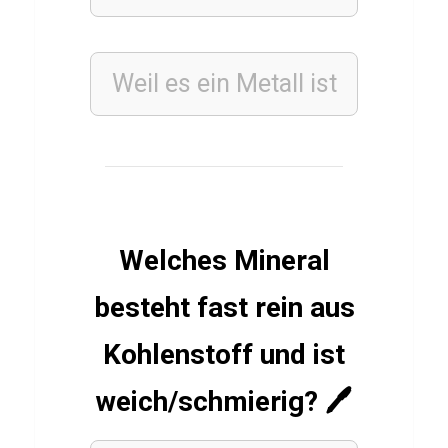
u
s
Weil es ein Metall ist
FUSSBALLVEREINE
Q
u
i
z
Welches Mineral
ü
b
besteht fast rein aus
e
Kohlenstoff und ist
r
W
weich/schmierig? 🖊️
e