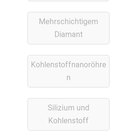
t
ı
Mehrschichtigem
Diamant
CARDIO &
AUSDAUER
FITNESS
Q
Kohlenstoffnanoröhre
u
n
i
z
T
e
Silizium und
s
Kohlenstoff
t
ü