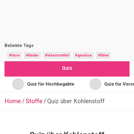
i
z
F
r
Beliebte Tags
a
#tiere
#länder
#lebensmittel
#gemüse
#filme
g
Quiz
e
n
Quiz für Hochbegabte
Quiz für Vorschulkinde
Home
Stoffe
SCHAUSPIELER
Quiz über Kohlenstoff
Q
u
i