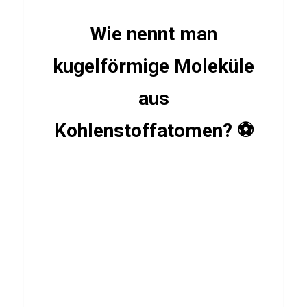
u
Wie nennt man
i
z
kugelförmige Moleküle
ü
b
aus
e
Kohlenstoffatomen? ⚽
r
M
u
s
k
e
l
a
u