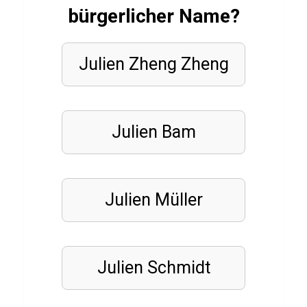
bürgerlicher Name?
FILME
&
SERIEN
Q
Julien Zheng Zheng
u
i
z
Julien Bam
ü
b
e
Julien Müller
r
G
o
o
Julien Schmidt
d
f