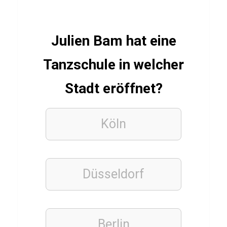
i
z
Julien Bam hat eine
ü
b
Tanzschule in welcher
e
Stadt eröffnet?
r
M
e
Köln
r
c
i
Düsseldorf
m
e
k
Ç
Berlin