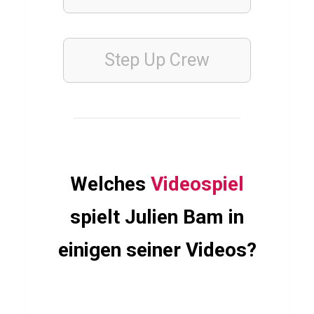
o
n
t
Step Up Crew
o
n
FINANZEN
WIRTSCHAFT
Welches
Videospiel
UND
WELTFINANZEN
spielt Julien Bam in
Q
u
einigen seiner Videos?
i
z
ü