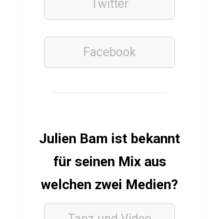
z
Twitter
ü
b
e
Facebook
r
G
u
l
a
b
Julien Bam ist bekannt
J
für seinen Mix aus
a
m
welchen zwei Medien?
u
n
Tanz und Video