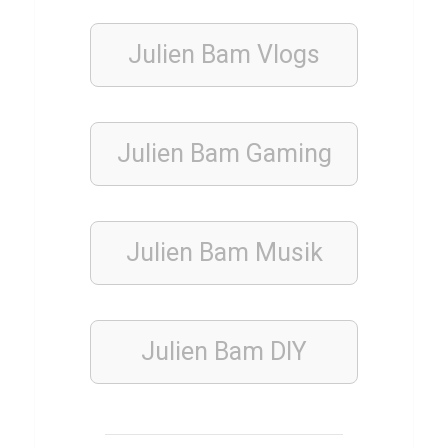
E
r
Julien Bam Vlogs
d
b
e
Julien Bam Gaming
e
r
e
n
Julien Bam
Musik
ESSSEN
&
Julien Bam DIY
TRINKEN
TÜRKISCH
Q
u