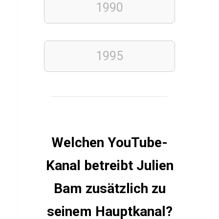
1990
n
e
s
e
1995
OBST
Q
u
i
Welchen YouTube-
z
ü
Kanal betreibt Julien
b
Bam zusätzlich zu
e
r
seinem Hauptkanal?