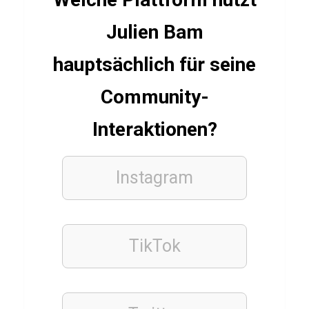
TIERE
Julien Bam
L
a
hauptsächlich für seine
m
a
Community-
Q
Interaktionen?
u
i
z
Instagram
INDISCH
TikTok
Q
u
i