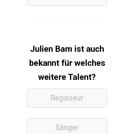
r
g
INDISCH
Q
Julien Bam ist auch
u
i
bekannt für welches
z
weitere Talent?
ü
b
e
Regisseur
r
S
a
Sänger
m