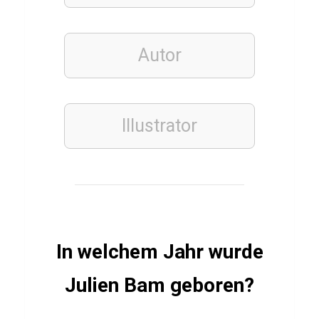
o
s
Autor
a
ESSSEN
Illustrator
&
TRINKEN
ITALIENISCH
Q
u
i
z
In welchem Jahr wurde
ü
Julien Bam geboren?
b
e