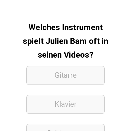
SPIELE
Welches Instrument
A
s
spielt Julien Bam oft in
s
a
seinen Videos?
s
s
Gitarre
i
n
’
Klavier
s
C
r