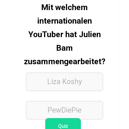
a
Mit welchem
n
internationalen
d
YouTuber hat Julien
Bam
LEBENSMITTEL
Q
zusammengearbeitet?
u
i
z
Liza Koshy
ü
b
e
PewDiePie
r
S
Quiz