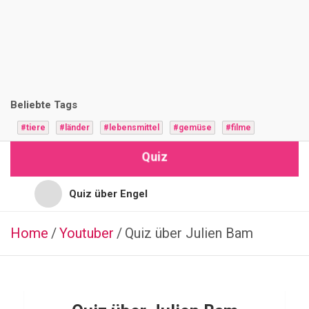
i
z
F
r
Beliebte Tags
a
#tiere
#länder
#lebensmittel
#gemüse
#filme
g
Quiz
e
n
Quiz über Engel
Quiz für Jugendliche
Home
Youtuber
ESSSEN
Quiz über Julien Bam
&
TRINKEN
Quiz für Hochbegabte
GRIECHISCH
Q
Quiz für Vorschulkinder