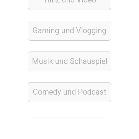
STÄDTE
Q
Gaming und Vlogging
u
i
z
Musik und Schauspiel
ü
b
e
r
Comedy und Podcast
A
u
c
k
l