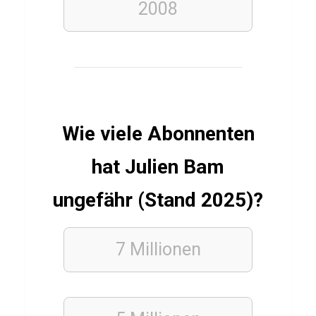
v
2008
e
n
ERDKUNDE
Q
Wie viele Abonnenten
u
i
hat Julien Bam
z
ungefähr (Stand 2025)?
z
u
m
7 Millionen
U
m
w