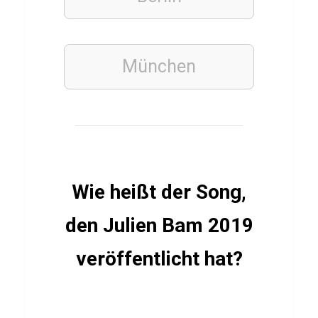
o
r
b
München
a
s
ı
STÄDTE
Wie heißt der Song,
Q
u
den Julien Bam 2019
i
veröffentlicht hat?
z
ü
b