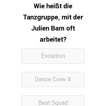
n
Wie heißt die
g
Tanzgruppe, mit der
Julien Bam oft
CHINESISCH
ESSSEN
arbeitet?
&
TRINKEN
Q
u
Evolation
i
z
ü
Dance Crew X
b
e
r
Beat Squad
W