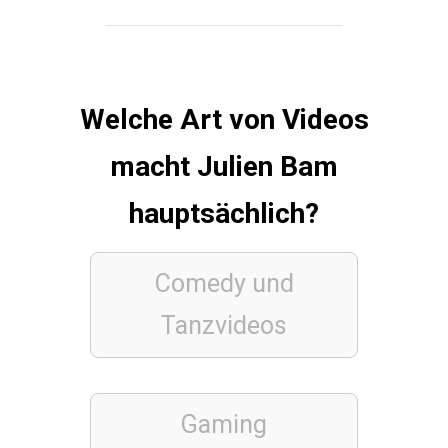
e
l
l
Welche Art von Videos
a
s
macht Julien Bam
–
D
hauptsächlich?
r
e
Comedy und
i
Tanzvideos
J
a
h
r
Gaming
z