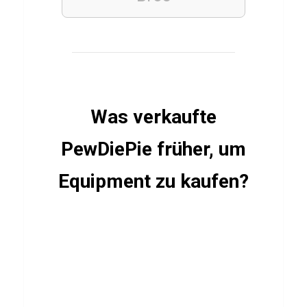
s
c
h
a
f
t
Was verkaufte
s
PewDiePie früher, um
g
e
Equipment zu kaufen?
s
c
h
i
c
h