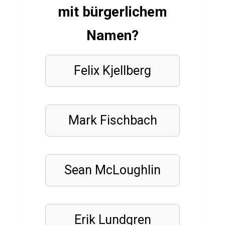
mit bürgerlichem
LÄNDER
Namen?
M
o
n
Felix Kjellberg
t
e
n
Mark Fischbach
e
g
r
Sean McLoughlin
o
Q
u
Erik Lundgren
i