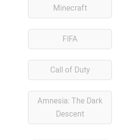
b
Minecraft
e
r
S
FIFA
e
b
a
Call of Duty
s
t
i
Amnesia: The Dark
a
n
Descent
K
e
h