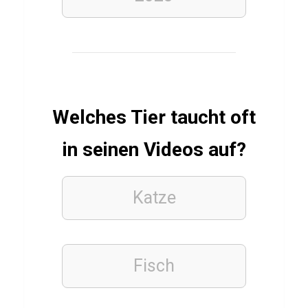
TIERE
S
c
h
Welches Tier taucht oft
w
a
in seinen Videos auf?
n
Q
Katze
u
i
z
Fisch
LEBENSMITTEL