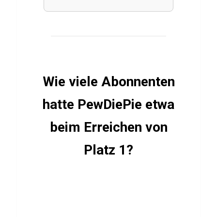
d
Q
u
i
z
Wie viele Abonnenten
hatte PewDiePie etwa
LÄNDER
F
beim Erreichen von
r
Platz 1?
a
n
k
r
e