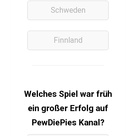
t
Schweden
o
p
-
L
Finnland
o
s
s
FUSSBALLSPIELER
Welches Spiel war früh
Q
u
ein großer Erfolg auf
i
PewDiePies Kanal?
z
ü