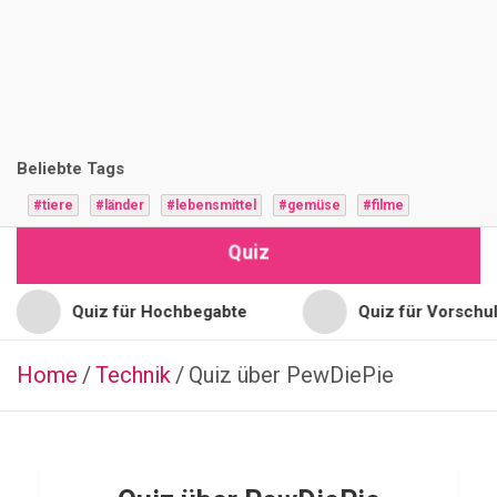
i
z
F
r
Beliebte Tags
a
#tiere
#länder
#lebensmittel
#gemüse
#filme
g
Quiz
e
n
Quiz für Hochbegabte
Quiz für Vorschulkinder
Home
Technik
BÜCHER
Quiz über PewDiePie
Q
u
i