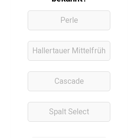
i
c
Perle
h
a
e
Hallertauer Mittelfrüh
l
B
a
Cascade
l
l
a
c
Spalt Select
k