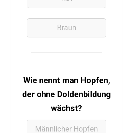
t
y
Braun
GEMÜSE
LEBENSMITTEL
H
o
p
f
Wie nennt man Hopfen,
e
der ohne Doldenbildung
n
Q
wächst?
u
i
Männlicher Hopfen
z