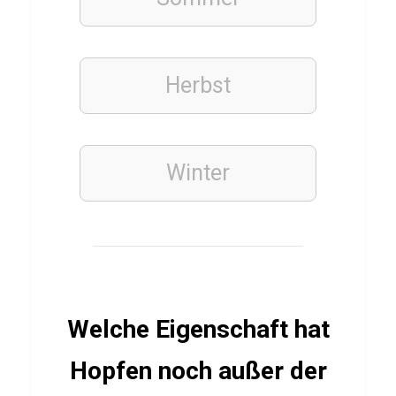
YOUTUBER
Q
Herbst
u
i
z
Winter
ü
b
e
r
F
r
Welche Eigenschaft hat
e
Hopfen noch außer der
s