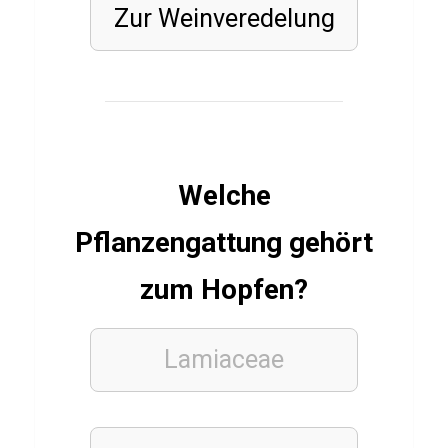
Zur Weinveredelung
FUSSBALLSPIELER
Q
u
i
z
ü
Welche
b
e
Pflanzengattung gehört
r
J
zum Hopfen?
o
ã
Lamiaceae
o
F
é