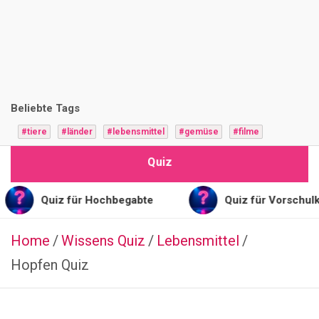
i
z
F
r
Beliebte Tags
a
#tiere
#länder
#lebensmittel
#gemüse
#filme
g
Quiz
e
n
uiz für Hochbegabte
Quiz für Vorschulkinder
Home
Wissens Quiz
ERNÄHRUNG
Lebensmittel
FITNESS
Hopfen Quiz
Q
u
i