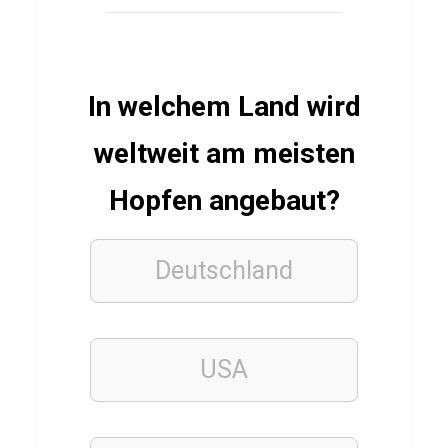
R
u
g
P
In welchem Land wird
u
weltweit am meisten
l
l
Hopfen angebaut?
s
Deutschland
FILME
&
SERIEN
Q
USA
u
i