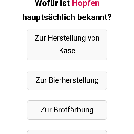
Wofür ist
Hopfen
u
hauptsächlich bekannt?
n
g
i
Zur Herstellung von
m
Käse
T
r
a
Zur Bierherstellung
i
n
i
n
Zur Brotfärbung
g