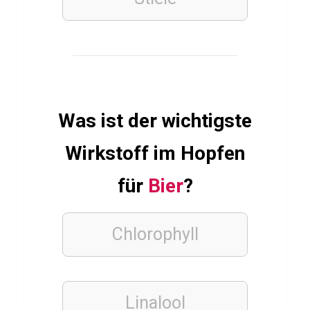
a
r
o
n
E
g
Was ist der wichtigste
e
Wirkstoff im Hopfen
r
t
für
Bier
?
o
n
Chlorophyll
PROMI
QUIZ
Linalool
Q