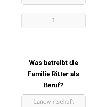
i
m
1
LEBENSMITTEL
Q
u
i
z
Was betreibt die
ü
Familie Ritter als
b
e
Beruf?
r
C
Landwirtschaft
o