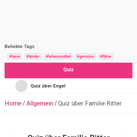
i
z
F
r
Beliebte Tags
a
#tiere
#länder
#lebensmittel
#gemüse
#filme
g
Quiz
e
n
Quiz über Engel
Quiz für Jugendliche
Home
Allgemein
ESSSEN
Quiz über Familie Ritter
&
TRINKEN
Quiz für Hochbegabte
ITALIENISCH
Q
Quiz für Vorschulkinder