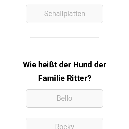
n
Schallplatten
d
r
é
s
I
n
Wie heißt der Hund der
i
e
Familie Ritter?
s
t
Bello
a
FUSSBALLVEREINE
Rocky