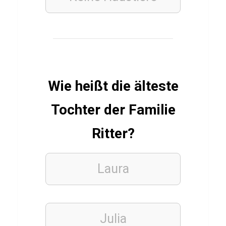
a
r
l
e
t
Wie heißt die älteste
t
J
Tochter der Familie
o
Ritter?
h
a
n
Laura
s
s
o
Julia