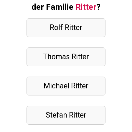
g
der Familie
Ritter
?
h
e
Rolf Ritter
r
i
t
a
Thomas Ritter
FUSSBALLVEREINE
Q
Michael Ritter
u
i
z
Stefan Ritter
ü
b