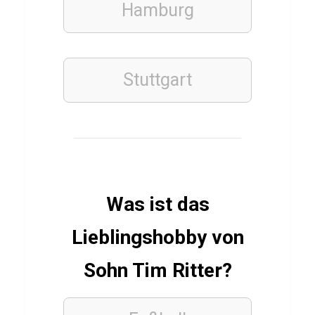
i
Hamburg
z
T
e
Stuttgart
s
t
ü
b
e
r
Was ist das
H
Lieblingshobby von
u
n
Sohn Tim Ritter?
g
e