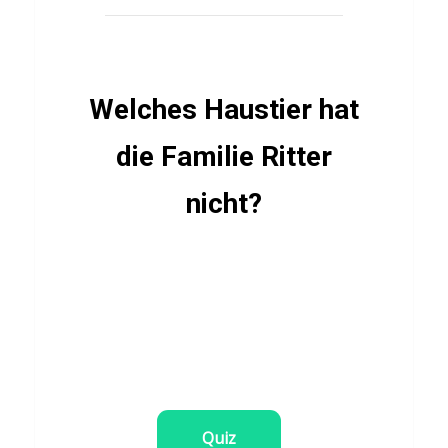
n
g
e
Q
Welches Haustier hat
u
die Familie Ritter
i
z
nicht?
SPRACHEN
Q
u
i
z
z
Quiz
u