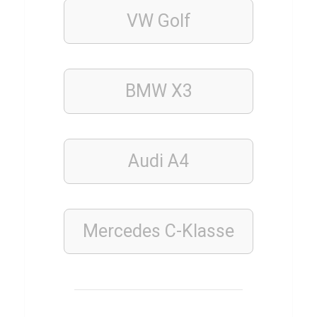
Q
VW
Golf
u
i
z
BMW
X3
SCHAUSPIELER
Q
u
Audi
A4
i
z
ü
Mercedes C-Klasse
b
e
r
J