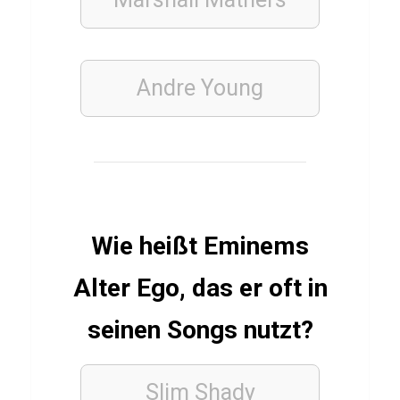
r
G
e
Andre Young
r
a
r
d
P
i
Wie heißt Eminems
q
Alter Ego, das er oft in
u
é
seinen Songs nutzt?
FINANZEN
Slim Shady