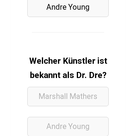
Andre Young
l
a
n
e
t
d
Welcher Künstler ist
e
r
bekannt als Dr. Dre?
A
f
Marshall Mathers
f
e
n
Andre Young