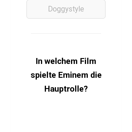
h
Doggystyle
a
b
i
LÄNDER
In welchem Film
E
c
spielte Eminem die
u
Hauptrolle?
a
d
o
r
Q