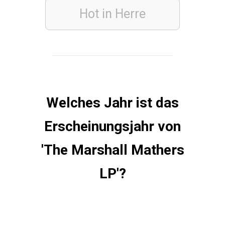
b
Hot in Herre
e
r
R
a
n
Welches Jahr ist das
u
n
Erscheinungsjahr von
k
e
'The Marshall Mathers
l
LP'?
ESSSEN
&
TRINKEN