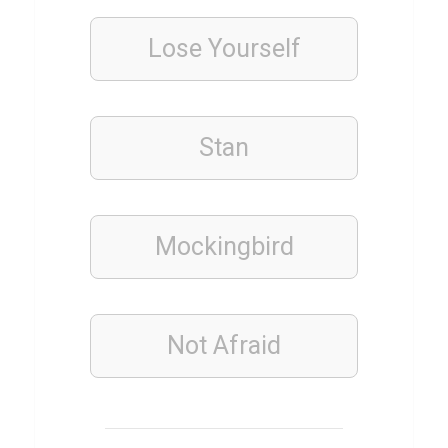
e
Lose Yourself
s
t
G
u
Stan
m
p
Q
Mockingbird
u
i
z
Not Afraid
ESSSEN
&
TRINKEN