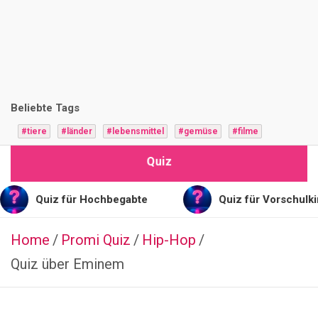
i
z
F
r
Beliebte Tags
a
#tiere
#länder
#lebensmittel
#gemüse
#filme
g
Quiz
e
n
iz für Hochbegabte
Quiz für Vorschulkinder
Home
Promi Quiz
AKTIEN
Hip-Hop
&
Quiz über Eminem
BÖRSE
FINANZEN
Q