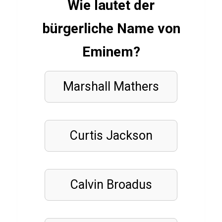
t
Wie lautet der
i
bürgerliche Name von
e
Eminem?
FILME
&
Marshall Mathers
SERIEN
Q
u
i
Curtis Jackson
z
ü
b
Calvin Broadus
e
r
P