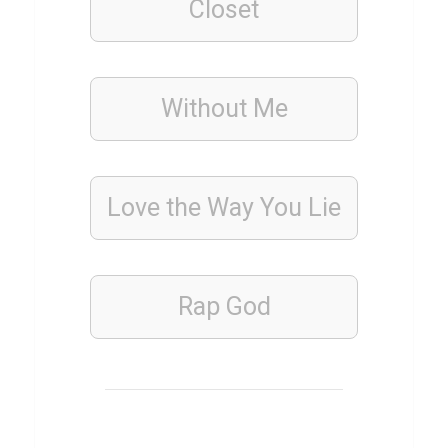
Closet
h
e
r
Without Me
s
p
o
o
Love the Way You Lie
n
Rap
God
INDISCH
Q
u
i
z