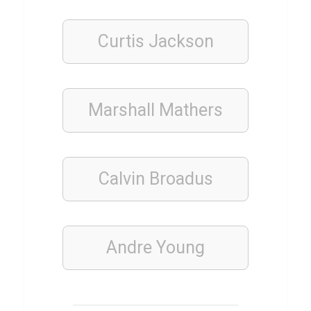
Curtis Jackson
STÄDTE
Q
u
i
Marshall Mathers
z
ü
b
Calvin Broadus
e
r
W
Andre Young
e
l
l