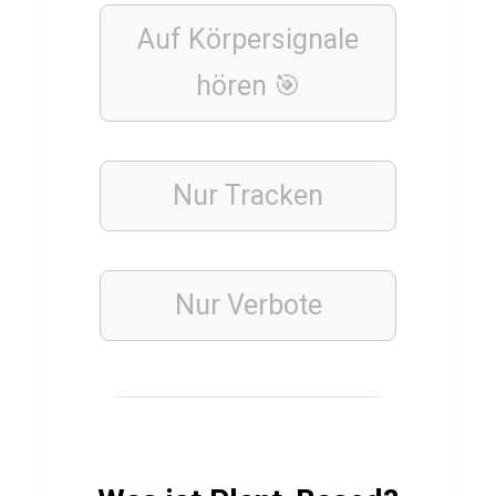
R
ü
Auf Körpersignale
c
hören 🎯
k
e
n
Nur Tracken
t
r
a
i
Nur Verbote
n
i
n
g