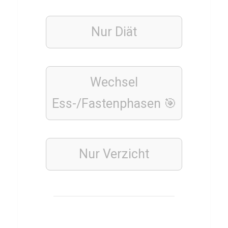
i
n
Nur Diät
i
n
g
Wechsel
Ess-/Fastenphasen 🎯
SPORT
QUIZ
Q
u
Nur Verzicht
i
z
ü
b
e