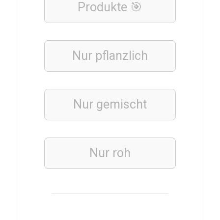
Q
Produkte 🎯
u
i
z
Nur pflanzlich
ü
b
e
Nur gemischt
r
A
r
Nur roh
n
o
l
d
S