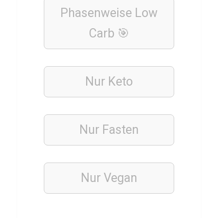
r
Phasenweise Low
i
Carb 🎯
s
t
i
e
Nur Keto
CARDIO &
AUSDAUER
Nur Fasten
FITNESS
Q
u
Nur Vegan
i
z
T