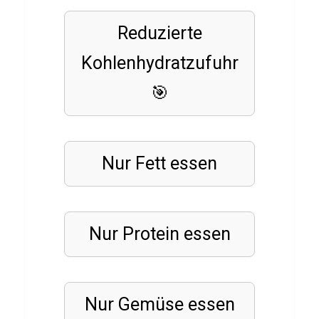
Q
u
Reduzierte
i
Kohlenhydratzufuhr
z
🎯
SUBSTANZEN
L
Nur Fett
essen
S
D
Q
u
Nur Protein essen
i
z
Nur Gemüse essen