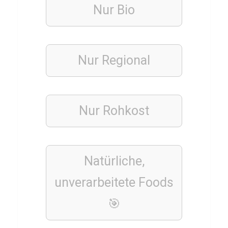
T
Nur Bio
r
a
i
Nur Regional
n
i
n
g
Nur Rohkost
s
k
o
Natürliche,
n
unverarbeitete Foods
t
r
🎯
o