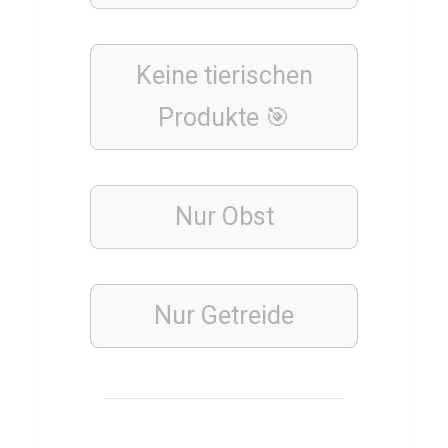
u
r
Keine tierischen
s
t
Produkte 🎯
LEBENSMITTEL
Q
Nur Obst
u
i
z
Nur Getreide
ü
b
e
r