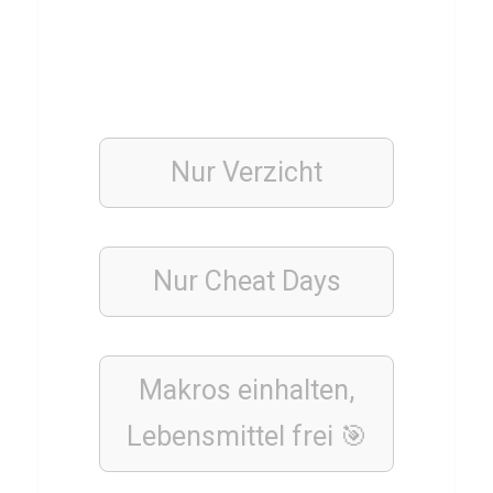
u
i
z
ü
b
Nur Verzicht
e
r
S
Nur Cheat Days
p
a
g
h
Makros einhalten,
e
Lebensmittel
frei 🎯
t
t