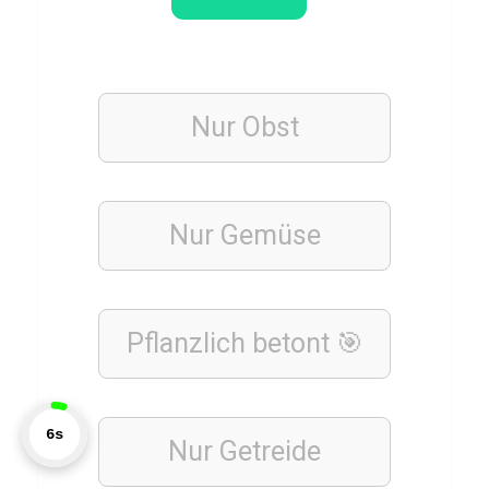
e
n
u
n
Nur Obst
d
I
n
Nur Gemüse
f
l
a
Pflanzlich betont 🎯
t
i
o
7s
Nur Getreide
n